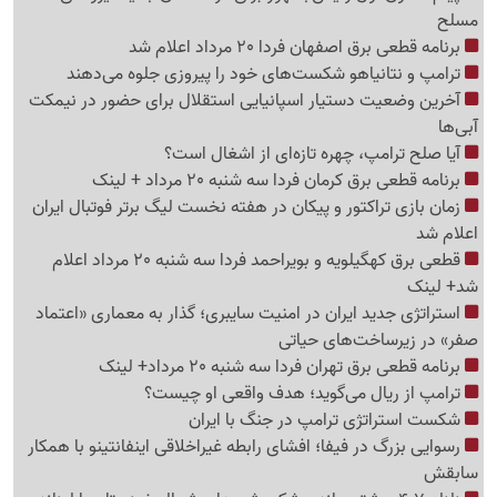
مسلح
برنامه قطعی برق اصفهان فردا 20 مرداد اعلام شد
ترامپ و نتانیاهو شکست‌های خود را پیروزی جلوه می‌دهند
آخرین وضعیت دستیار اسپانیایی استقلال برای حضور در نیمکت
آبی‌ها
آیا صلح ترامپ، چهره تازه‌ای از اشغال است؟
برنامه قطعی برق کرمان فردا سه شنبه 20 مرداد + لینک
زمان بازی تراکتور و پیکان در هفته نخست لیگ برتر فوتبال ایران
اعلام شد
قطعی برق کهگیلویه و بویراحمد فردا سه شنبه 20 مرداد اعلام
شد+ لینک
استراتژی جدید ایران در امنیت سایبری؛ گذار به معماری «اعتماد
صفر» در زیرساخت‌های حیاتی
برنامه قطعی برق تهران فردا سه شنبه 20 مرداد+ لینک
ترامپ از ریال می‌گوید؛ هدف واقعی او چیست؟
شکست استراتژی ترامپ در جنگ با ایران
رسوایی بزرگ در فیفا؛ افشای رابطه غیراخلاقی اینفانتینو با همکار
سابقش