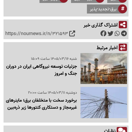
برق-تجدید-پذیر
اشتراک گذاری خبر
https://nournews.ir/n/321593
اخبار مرتبط
شنبه 1405/03/16 ساعت 15:09
جزئیات توسعه نیروگاهی ایران در دوران
جنگ و امروز
دوشنبه 1405/03/11 ساعت 20:00
برخورد سخت با متخلفان برق؛ ماینرهای
غیرمجاز و دستکاری کنتورها زیر ذره‌بین
نظرات