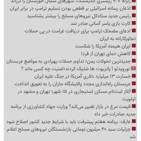
زلزله 4.7 ریشتری اندیمشک، شهرهای شمال خوزستان را لرزاند
اذعان رسانه اسرائیلی بر قطعی بودن تسلیم ترامپ در برابر ایران
رئیس جدید ستادکل نیروهای مسلح را بیشتر بشناسید
کارت بازی یاسر آسانی صادر شد
ادعای مضحک ترامپ برای دریافت غرامت در پی حملات
تجاوزکارانه به ایران
ایران هیمنه آمریکا را شکست
کاهش دمای تهران از فردا
جدیدترین تحولات یمن؛ تداوم حملات پهپادی به مواضع عربستان
نورویدئو | پاتریوت ها شلیک کردند؛امنیت چه کسی ماند ؟
خسارت 13 میلیارد دلاری آمریکا در جنگ علیه ایران
عربستان راه‌اندازی مجدد پالایشگاه جازان را به تعویق انداخت
آغاز ثبت‌نام مسکن استیجاری در 15 شهر؛ تهران و مشهد در
اولویت
قیمت مرغ در بازار تغییر می‌کند؟ وزارت جهاد کشاورزی از برنامه
جدید صادرات خبر داد
عارف: برنامه هفتم پیشرفت باید با شرایط جدید کشور اصلاح شود
جزئیات سبد 40 میلیون تومانی بازنشستگان نیروهای مسلح اعلام
شد