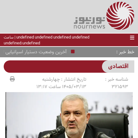
undefined undefined undefined undefined | ساعت
undefined:undefined
خط خبر
آخرین وضعیت دستیار اسپانیایی استقلا
اقتصادی
شناسه خبر :
تاریخ انتشار :
چهارشنبه
321593
1405/03/13 ساعت 13:17