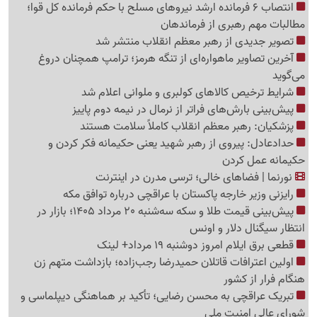
انتصاب 6 فرمانده ارشد نیروهای مسلح با حکم فرمانده کل قوا؛
مطالبات مهم رهبری از فرماندهان
تصویر جدیدی از رهبر معظم انقلاب منتشر شد
آخرین تصاویر ماهواره‌ای از تنگه‌ هرمز؛ ترامپ همچنان دروغ
می‌گوید
شرایط ترخیص کالاهای کولبری و ملوانی اعلام شد
پیش‌بینی بارش‌های فراتر از نرمال در نیمه دوم پاییز
پزشکیان: رهبر معظم انقلاب کاملاً سلامت هستند
حدادعادل: پیروی از رهبر شهید یعنی حکیمانه فکر کردن و
حکیمانه عمل کردن
نورنما | فضاهای خالی؛ ترسی مدرن در اینترنت
رایزنی وزیر خارجه پاکستان با عراقچی درباره توافق مکه
پیش‌بینی قیمت طلا و سکه سه‌شنبه 20 مرداد 1405؛ بازار در
انتظار سیگنال دلار و اونس
قطعی برق ایلام امروز دوشنبه 19 مرداد+ لینک
اولین اعترافات قاتلان حمیدرضا رجب‌زاده؛ بازداشت متهم زن
هنگام فرار از کشور
تبریک عراقچی به محسن رضایی؛ تأکید بر هماهنگی دیپلماسی و
شورای عالی امنیت ملی