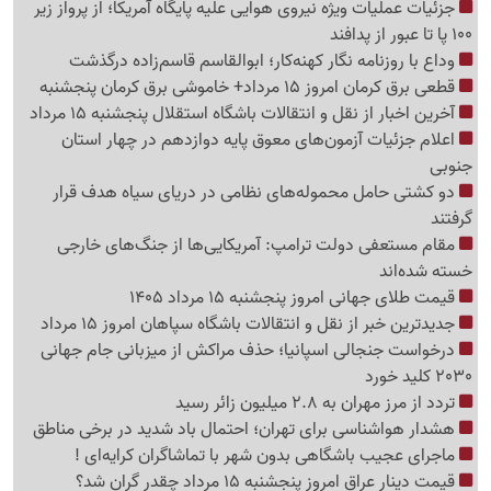
جزئیات عملیات ویژه نیروی هوایی علیه پایگاه آمریکا؛ از پرواز زیر
100 پا تا عبور از پدافند
وداع با روزنامه نگار کهنه‌کار؛ ابوالقاسم قاسم‌زاده درگذشت
قطعی برق کرمان امروز 15 مرداد+ خاموشی برق کرمان پنجشنبه
آخرین اخبار از نقل و انتقالات باشگاه استقلال پنجشنبه 15 مرداد
اعلام جزئیات آزمون‌های معوق پایه دوازدهم در چهار استان
جنوبی
دو کشتی حامل محموله‌های نظامی در دریای سیاه هدف قرار
گرفتند
مقام مستعفی دولت ترامپ: آمریکایی‌ها از جنگ‌های خارجی
خسته شده‌اند
قیمت طلای جهانی امروز پنجشنبه 15 مرداد 1405
جدیدترین خبر از نقل و انتقالات باشگاه سپاهان امروز 15 مرداد
درخواست جنجالی اسپانیا؛ حذف مراکش از میزبانی جام جهانی
2030 کلید خورد
تردد از مرز مهران به 2.8 میلیون زائر رسید
هشدار هواشناسی برای تهران؛ احتمال باد شدید در برخی مناطق
ماجرای عجیب باشگاهی بدون شهر با تماشاگران کرایه‌ای !
قیمت دینار عراق امروز پنجشنبه 15 مرداد چقدر گران شد؟