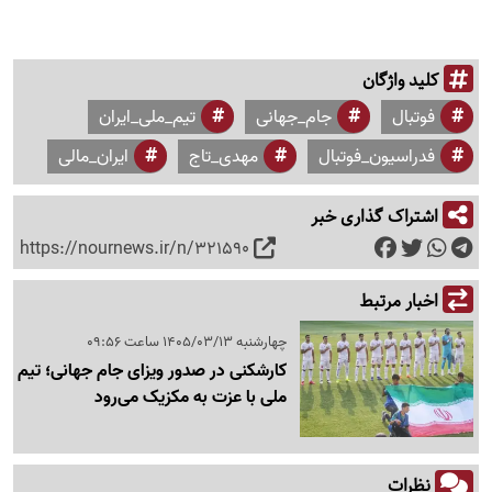
کلید واژگان
فوتبال
جام_جهانی
تیم_ملی_ایران
فدراسیون_فوتبال
مهدی_تاج
ایران_مالی
اشتراک گذاری خبر
https://nournews.ir/n/321590
اخبار مرتبط
چهارشنبه 1405/03/13 ساعت 09:56
کارشکنی در صدور ویزای جام جهانی؛ تیم
ملی با عزت به مکزیک می‌رود
نظرات