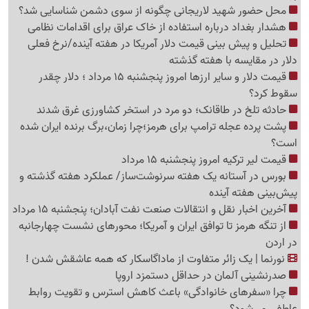
محل حضور شهید لاریجانی چگونه از سوی دشمن شناسایی شد؟
هشدار بغداد درباره استفاده از خاک عراق برای اقدامات نظامی
تحلیل و پیش بینی قیمت دلار آمریکا در هفته آینده/نرخ فعلی
دلار در مقایسه با هفته گذشته
قیمت دلار و سایر ارزها امروز پنجشنبه 15 مرداد ؛ دلار چقدر
سقوط کرد؟
حادثه تلخ در طاقانک؛ دو مرد در استخر کشاورزی غرق شدند
پشت پرده عجله ترامپ برای هرمز؛چرا زمان،برگ برنده ایران شده
است؟
قیمت لیر ترکیه امروز پنجشنبه 15 مرداد
بورس در آستانه یک هفته سرنوشت‌ساز/ عملکرد هفته گذشته و
پیش‌بینی هفته آینده
آخرین اخبار نقل‌ و انتقالات صنعت نفت آبادان؛ پنجشنبه 15 مرداد
از تنگه هرمز تا توافق ایران و آمریکا؛ محورهای نشست چهارجانبه
در اردن
نورنما | یک زائر متفاوت از ماداگاسکار که همه عاشقش شدن !
صدرنشینی آلمان در حداقل دستمزد اروپا
چرا «سفرهای خانوادگی» باعث کاهش استرس و تقویت روابط
عاطفی می‌شود؟