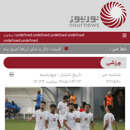
undefined undefined undefined undefined | ساعت
undefined:undefined
خط خبر
قیمت دلار و سایر ارزها امروز پنجشنبه 15 مرداد ؛ دلار چقدر سقوط کرد
ورزشی
شناسه خبر :
تاریخ انتشار :
چهارشنبه
321590
1405/03/13 ساعت 12:34