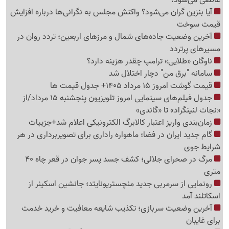
آیا بنزین گران می‌شود؟ واکنش مجلس به نگرانی‌ها درباره افزایش
قیمت سوخت
آخرین وضعیت جاده‌های شمال و مرزهای اربعین؛ تردد روان در
مسیرهای پرتردد
ناوگان «طلایی» ترامپ چقدر هزینه دارد؟
سامانه "برق من" دچار اختلال شد
قیمت گوشت امروز 15 مرداد 1405+ جدول قیمت ها
جدول فیلم‌های سینمایی امروز تلویزیون پنجشنبه 15 مرداد/از
«نجات لنینگراد» تا «گاندی»
زمان‌بندی واریز اعتبار کالابرگ الکترونیکی اعلام شد+جزییات
گام جدید ایران در فضا؛ ماهواره راداری برای تصویربرداری در هر
شرایط جوی
مرگ در صحرای جلالی؛ کشف جسد پسر جوان در قعر چاه 40
متری
رونمایی از سرمربی جدید منچستریونایتد؛ جانشین اسکینر از
اسکاتلند آمد
آخرین وضعیت سربازی؛ تکذیب شایعه معافیت و خرید خدمت
برای غایبان