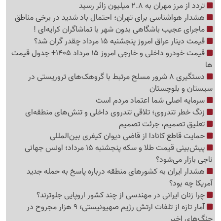
تردد از مرز مهران به 2.8 میلیون زائر رسید
هشدار هواشناسی برای تهران؛ احتمال باد شدید در برخی مناطق
ماجرای عجیب باشگاهی بدون شهر با تماشاگران کرایه‌ای !
قیمت دینار عراق امروز پنجشنبه 15 مرداد چقدر گران شد؟
قیمت خودرو داخلی و خارجی امروز 15 مرداد 1405+ جدول قیمت
ها
دستگیری 8 شرور مسلح مرتبط با گروهک‌های تروریستی در
سیستان و بلوچستان
سرمایه اصلی شما اعتماد مردم است
زنگ خطر تندروی؛ تلاقی تندروی داخلی و تنش‌های منطقه‌ای
تعلیق تصمیم، جرئت تصمیم
حمایت قاطع کانادا از قاضی دیوان کیفری بین‌المللی
پیش‌بینی قیمت طلا و سکه پنجشنبه 15 مرداد؛ اونس جهانی
ناجی بازار می‌شود؟
هشدار ایران به کشورهای منطقه درباره پاسخ به حمله جدید
آمریکا چه بود؟
چرا زنان ایرانی در مهندسی از چند کشور اروپایی جلوترند؟
آمار تازه از تلفات ارتش رژیم صهیونیستی؛ 9 هزار مجروح در
جنگ‌های اخیر