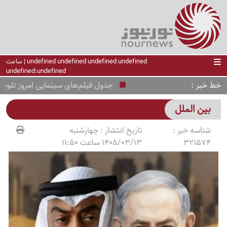
undefined undefined undefined undefined | ساعت
undefined:undefined
خط خبر
جدول فیلم‌های سینمایی امروز تلویزیون پنجشنبه 15 مرداد/از «نجات لنینگ
بین الملل
شناسه خبر :
تاریخ انتشار :
چهارشنبه
321574
1405/03/13 ساعت 11:50