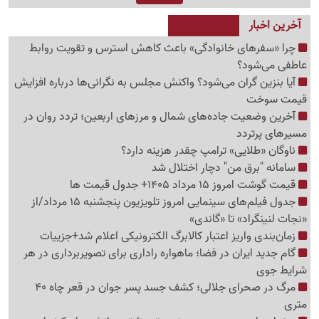
آخرین اخبار
چرا «سفرهای خانوادگی» باعث کاهش استرس و تقویت روابط
عاطفی می‌شود؟
آیا بنزین گران می‌شود؟ واکنش مجلس به نگرانی‌ها درباره افزایش
قیمت سوخت
آخرین وضعیت جاده‌های شمال و مرزهای اربعین؛ تردد روان در
مسیرهای پرتردد
ناوگان «طلایی» ترامپ چقدر هزینه دارد؟
سامانه "برق من" دچار اختلال شد
قیمت گوشت امروز 15 مرداد 1405+ جدول قیمت ها
جدول فیلم‌های سینمایی امروز تلویزیون پنجشنبه 15 مرداد/از
«نجات لنینگراد» تا «گاندی»
زمان‌بندی واریز اعتبار کالابرگ الکترونیکی اعلام شد+جزییات
گام جدید ایران در فضا؛ ماهواره راداری برای تصویربرداری در هر
شرایط جوی
مرگ در صحرای جلالی؛ کشف جسد پسر جوان در قعر چاه 40
متری