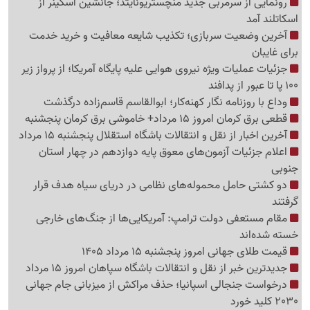
رونمایی از سرمربی جدید منچستریونایتد؛ جانشین اسکینر از
اسکاتلند آمد
آخرین وضعیت سربازی؛ تکذیب شایعه معافیت و خرید خدمت
برای غایبان
جزئیات عملیات ویژه نیروی هوایی علیه پایگاه آمریکا؛ از پرواز زیر
100 پا تا عبور از پدافند
وداع با روزنامه نگار کهنه‌کار؛ ابوالقاسم قاسم‌زاده درگذشت
قطعی برق کرمان امروز 15 مرداد+ خاموشی برق کرمان پنجشنبه
آخرین اخبار از نقل و انتقالات باشگاه استقلال پنجشنبه 15 مرداد
اعلام جزئیات آزمون‌های معوق پایه دوازدهم در چهار استان
جنوبی
دو کشتی حامل محموله‌های نظامی در دریای سیاه هدف قرار
گرفتند
مقام مستعفی دولت ترامپ: آمریکایی‌ها از جنگ‌های خارجی
خسته شده‌اند
قیمت طلای جهانی امروز پنجشنبه 15 مرداد 1405
جدیدترین خبر از نقل و انتقالات باشگاه سپاهان امروز 15 مرداد
درخواست جنجالی اسپانیا؛ حذف مراکش از میزبانی جام جهانی
2030 کلید خورد