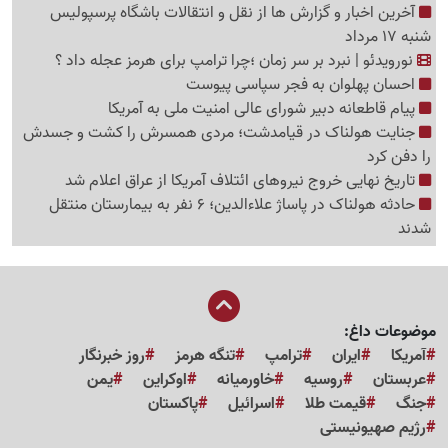
آخرین اخبار و گزارش ها از نقل و انتقالات باشگاه پرسپولیس
شنبه 17 مرداد
نورویدئو | نبرد بر سر زمان ؛چرا ترامپ برای هرمز عجله داد ؟
احسان پهلوان به فجر سپاسی پیوست
پیام قاطعانه دبیر شورای عالی امنیت ملی به آمریکا
جنایت هولناک در قیامدشت؛ مردی همسرش را کشت و جسدش
را دفن کرد
تاریخ نهایی خروج نیروهای ائتلاف آمریکا از عراق اعلام شد
حادثه هولناک در پاساژ علاءالدین؛ 6 نفر به بیمارستان منتقل
شدند
موضوعات داغ:
آمریکا
ایران
ترامپ
تنگه هرمز
روز خبرنگار
عربستان
روسیه
خاورمیانه
اوکراین
یمن
جنگ
قیمت طلا
اسرائیل
پاکستان
رژیم صهیونیستی