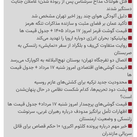
قتل هولناک مداح سرشناس پس از ربوده شدن؛ عاملان جنایت
دستگیر شدند
دلیل آلودگی هوای چند روز اخیر تهران مشخص شد
تأکید عمان بر فضای مثبت و سازنده مذاکرات تنگه هرمز
قیمت گوشت قرمز امروز 17 مرداد 1405 + جدول قیمت ها
پولیتیکو: بحران انرژی دوباره اروپا را تهدید می‌کند
روایت متفاوت کی‌یف و بلگراد از سفر «نمایشی» زلنسکی به
صربستان
اتصال دو تفرجگاه تهران؛ بوستان نهج‌البلاغه به اکوپارک می‌رسد
قیمت گوشی‌های اقتصادی امروز شنبه 17 مرداد + جدول قیمت
ها
محدودیت جدید ترکیه برای کشتی‌های عازم روسیه
پشت دود تحریم‌ها، کدام شکست نظامی در حال پنهان‌شدن
است؟
قیمت گوشی‌های پرچمدار امروز شنبه 17 مرداد+ جدول قیمت ها
اظهارات تأمل برانگیز مدودف درباره رهبران غربی، سرنوشت
زلنسکی و وضعیت ارمنستان
خبر مهم درباره پرونده کلثوم اکبری؛ 10 حکم قصاص برای قاتل
سریالی مازندران