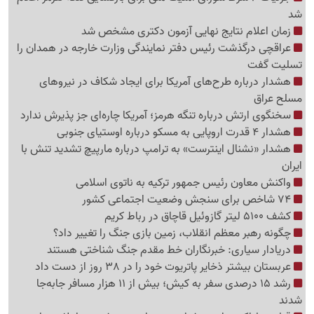
شد
زمان اعلام نتایج نهایی آزمون دکتری مشخص شد
عراقچی درگذشت رئیس دفتر نمایندگی وزارت خارجه در همدان را
تسلیت گفت
هشدار درباره طرح‌های آمریکا برای ایجاد شکاف در نیروهای
مسلح عراق
سخنگوی ارتش درباره تنگه هرمز؛ آمریکا چاره‌ای جز پذیرش ندارد
هشدار 4 قدرت اروپایی به مسکو درباره اوستیای جنوبی
هشدار «نشنال اینترست» به ترامپ درباره مارپیچ تشدید تنش با
ایران
واکنش معاون رئیس جمهور ترکیه به ناتوی اسلامی
74 شاخص برای سنجش وضعیت اجتماعی کشور
کشف 5100 لیتر گازوئیل قاچاق در رباط کریم
چگونه رهبر معظم انقلاب، زمین بازی جنگ را تغییر داد؟
دریادار سیاری: خبرنگاران خط مقدم جنگ شناختی هستند
عربستان بیشتر ذخایر پاتریوت خود را در 38 روز از دست داد
رشد 15 درصدی سفر به کیش؛ بیش از 11 هزار مسافر جابه‌جا
شدند