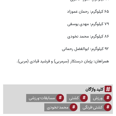
۶۵ کیلوگرم: رحمان عموزاد
۷۹ کیلوگرم: مهدی یوسفی
۸۶ کیلوگرم: محمد نخودی
۹۲ کیلوگرم: ابوالفضل رحمانی
همراهان: پژمان درستکار (سرمربی) و فرشید قبادی (مربی).
کلید واژگان
ورزش
کشتی
مسابقات-ورزشی
کشتی-فرنگی
محمد-نخودی