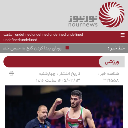
undefined undefined undefined undefined | ساعت
undefined:undefined
خط خبر
رویای پیدا کردن گنج به حبس ختم شد؛ دستگیری 4 حفار غیر
ورزشی
شناسه خبر :
تاریخ انتشار :
چهارشنبه
321558
1405/03/13 ساعت 11:16