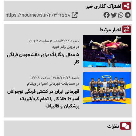
اشتراک گذاری خبر
https://nournews.ir/n/321558
اخبار مرتبط
جمعه 1405/03/22 ساعت 09:42
در برزیل رقم خورد
5 مدال رنگارنگ برای دانشجویان فرنگی
کار
شنبه 1405/03/09 ساعت 17:28
در مسابقات قهرمانی آسیا در ویتنام
قهرمانی ایران در کشتی فرنگی نوجوانان
آسیا؛6 طلا کار را تمام کرد/تبریک
پزشکیان و قالیباف
نظرات