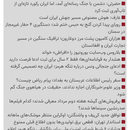
حضرتی: دشمن با جنگ رسانه‌ای آمد، اما ایران رکورد تازه‌ای از
تاب‌آوری ثبت کرد
عارف: هوش مصنوعی مسیر جهش ایران است
رویای پیدا کردن گنج به حبس ختم شد؛ دستگیری 4 حفار غیرمجاز
در سمنان
هزاران کامیون پشت مرز دوغارون؛ ترافیک سنگین در مسیر
تجارت ایران و افغانستان
بلاروس وب‌سایت یورونیوز را «افراطی» خواند
هشدار به قولنامه‌ای‌ها؛ فقط 2 سال برای ثبت ادعا فرصت دارید
ادعای جنجالی ونس درباره تنگه هرمز؛ ایران چه تصمیمی گرفته
است؟
سفر رئیس اطلاعات عربستان به بغداد؛ پیام ریاض چیست؟
وزیر علوم:خبرنگاران اجازه ندادند، حقیقت در هیاهوی جنگ گم
شود
پرفروش‌های گیشه هفته دوم مرداد معرفی شدند؛ کدام فیلم‌ها
صدرنشین سینماها شدند؟
توافق جدید کی‌یف و واشنگتن؛ اوکراین منتظر موشک‌های ماهانه
استاندار تهران: قطعی برق تولیدی‌ها بدون اطلاع قبلی ممنوع
جزئیات 6 شرط شورای امنیت ملی برای بازگشایی تنگه هرمز اعلام