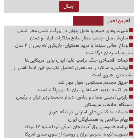
آخرین اخبار
شیرینی‌های طبیعی؛ عامل پنهان در بزرگ‌تر شدن مغز انسان
سازمان ملل؛ چشم‌انتظار نتایج مذاکرات ایران و عمان
وداع اهالی سینما با مریم همتیان؛ بازیگری که پس از 2 سال
مبارزه با سرطان درگذشت
تبعات اقتصادی جنگ ترامپ علیه ایران برای آمریکایی‌ها
پزشکیان: مذاکره را به رهبری تحمیل نکردیم؛ این ادعا ناشی از
نشناختن رهبری است
حریق مجتمع مسکونی اهواز مهار شد
جو کنت: تهدید هسته‌ای ایران یک پروپاگانداست
رایزنی امنیتی بغداد و ریاض؛ دیدار نخست‌وزیر عراق با رئیس
دستگاه اطلاعات عربستان
حملات به کشتی‌های اماراتی در تنگه هرمز
پیام عراقچی به همسایگان ایران
برنامه خاموشی برق آذربایجان شرقی فردا شنبه 17 مرداد
تصویب لایحه تحریم ایران و روسیه از سوی سنای آمریکا