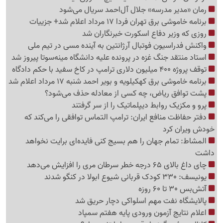
رمان «مدیر مدرسه» جلال آل‌احمد سریال می‌شود
برنامه خاموشی برق تهران فردا 17 مرداد اعلام شد+ جزییات
روزی که وزیر دفاع اسکورت خبرنگاران شد
واکنش فدراسیون فوتبال آرژانتین به آینده مسی در تیم ملی
استاد منتقد جنگ غزه در پرونده علیه دانشگاه مینه‌سوتا پیروز شد
توقف پروژه 400 میلیون دلاری ترامپ در کاخ سفید با حکم دادگاه
برنامه خاموشی برق کهکیلویه و بویر احمد شنبه 17 مرداد اعلام شد
پشت توافق ریاض، چه کسی از معادله حذف می‌شود؟
پرو و مکزیک روابط دیپلماتیک را از سر گرفتند
دفتر حفاظت منافع ایران: ترامپ التماس توافقی را می‌کند که
خودش ویران کرد
المشاط: تمام جهان را هم بسیج کنی فایده‌ای برایت نخواهد
داشت
چای داغ بالای 65 درجه خطر سرطان مری را افزایش می‌دهد
یونیسف: 330 کودک قربانی شیوع ابولا در کنگو شدند
آتش‌بس 30 تا 60 روزه
پالایشگاه نفت مهم اسلواکی دچار حریق شد
اعلام نتایج آزمون ورودی پایه هفتم سمپاد