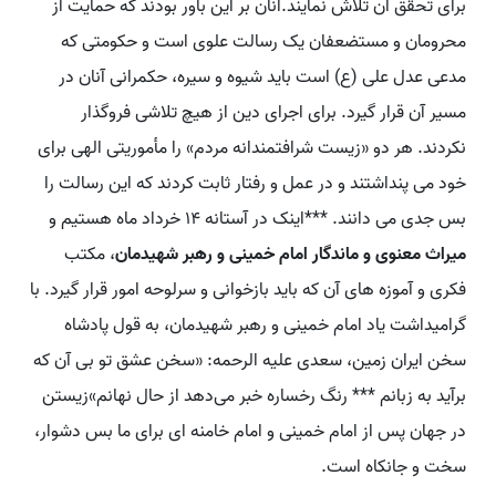
برای تحقق آن تلاش نمایند.آنان بر این باور بودند که حمایت از
محرومان و مستضعفان یک رسالت علوی است و حکومتی که
مدعی عدل علی (ع) است باید شیوه و سیره، حکمرانی آنان در
مسیر آن قرار گیرد. برای اجرای دین از هیچ تلاشی فروگذار
نکردند. هر دو «زیست شرافتمندانه مردم» را مأموریتی الهی برای
خود می پنداشتند و در عمل و رفتار ثابت کردند که این رسالت را
بس جدی می دانند. ***اینک در آستانه 14 خرداد ماه هستیم و
میراث معنوی و ماندگار امام خمینی و رهبر شهیدمان
، مکتب
فکری و آموزه های آن که باید بازخوانی و سرلوحه امور قرار گیرد. با
گرامیداشت یاد امام خمینی و رهبر شهیدمان، به قول پادشاه
سخن ایران زمین، سعدی علیه الرحمه: «سخن عشق تو بی آن که
برآید به زبانم *** رنگ رخساره خبر می‌دهد از حال نهانم»زیستن
در جهان پس از امام خمینی و امام خامنه ای برای ما بس دشوار،
سخت و جانکاه است.