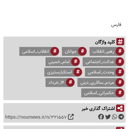
فارس
کلید واژگان
رهبر_انقلاب
جوانان
انقلاب_اسلامی
عدالت_اجتماعی
امام_خمینی
وحدت_اسلامی
استکبارستیزی
مردم_سالاری_دینی
۱۴_خرداد
حکمرانی_اسلامی
اشتراک گذاری خبر
https://nournews.ir/n/321557