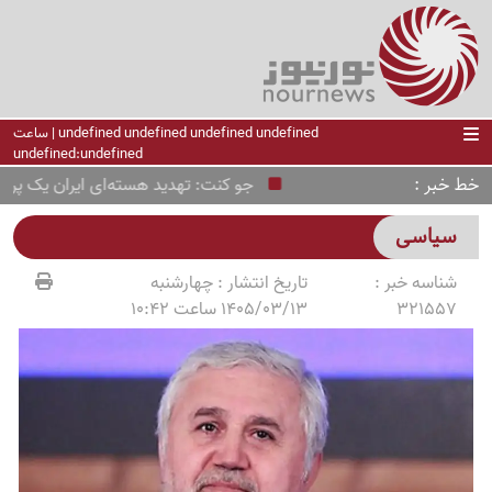
undefined undefined undefined undefined | ساعت
undefined:undefined
خط خبر
جو کنت: تهدید هسته‌ای ایران یک پروپاگا
سیاسی
شناسه خبر :
تاریخ انتشار :
چهارشنبه
321557
1405/03/13 ساعت 10:42