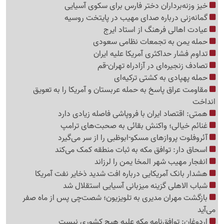
خیز وزنه‌برداران دختر فارس برای سکوی آسیایی
گمانه‌زنی درباره صدای مهیب در پایتخت روسیه
عیادت اهالی فرهنگ از استاد ایرج
حمله یمن به تجمعات نظامی سعودی
تداوم فشار حداکثری آمریکا علیه ایران
تصادف زنجیره‌ای در آزادراه تهران-قم
حمله پهپادی به کشتی ترکیه‌ای
مقاومت عراق پاسخ به حمله عربستان و آمریکا را به تعویق
انداخت
همتی: اقتصاد ایران با فروپاشی فاصله زیادی دارد
غنائم خیالی؛ واکنش بقائی به صحبت‌های ترامپ
آئروفلوت پروازهای مسکو-ابوظبی را از سر می‌گیرد
اسحاق دار: توافق مکه به ثبات منطقه کمک می‌کند
انفجار مهیب شهر المخا یمن را لرزاند
هشدار بانک آمریکایی درباره افت شدید ذخایر نفت آمریکا
شباب الاهلی گزینه میزبانی آسیایی استقلال شد
بازگشت مهران مدیری به تلویزیون؛ شصت‌چی پس از ماه صفر
می‌آید
اردوغان: توافق‌نامه مکه علیه هیچ کشوری نیست