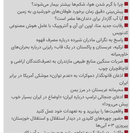
چرا با گرم شدن هوا، شکم‌ها بیشتر بیمار می‌شوند؟
پیش‌بینی دقیق زمان برخورد طوفان‌های خورشیدی به زمین
آیا آب گازدار برای دندان‌ها مضر است؟
رقابت جدید متا، اوپن ای آی و آنتروپیک با عامل هوش مصنوعی
کدنویس
پاسخ به نگرانی مادران شیرده درباره مصرف قهوه
ترکیه، عربستان و پاکستان در یک قاب؛ رایزنی درباره بحران‌های
خاورمیانه
ضربات سنگین منابع طبیعی مازندران به تصرف‌کنندگان اراضی و
قاچاقچیان چوب
اذعان قانونگذار دموکرات به «عدم توازن» موشکی آمریکا در برابر
ایران
محرمانه عربستان در مرز یمن
ادعای جنجالی ترامپ درباره ایران؛ «اوضاع در ایران بسیار خوب
پیش می‌رود!»
واقعیت‌ها را بپذیرید و به تعهدات خود عمل کنید
حضور چهره‌های کلیدی در دیدار استقلال و استقلال خوزستان؛
پیروزی 3-0 آبی‌ها
واکنش دیپلماتیک به تهاجم رژیم صهیونیستی و آمریکا؛