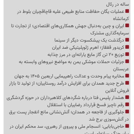
ساله در رئال
عملیات یگان حفاظت منابع طبیعی علیه قاچاقچیان بلوط در
کرمانشاه
ایران و چین به‌دنبال جهش همکاری‌های اقتصادی؛ از تجارت تا
سرمایه‌گذاری مشترک
درگذشت یک پیشکسوت دیگر از سینما
کریدور قفقاز؛ اهرم ژئوپلیتیکی ضد ایران
توزیع 20 تن گاز مایع یارانه‌ای در مرز چذابه
جزئیات حملات موشکی یمن به مواضع نیروهای وابسته به
عربستان
مخابره پیام وحدت و عدالت راهپیمایی اربعین 1405 به جهان
طرح جدید همدان برای افزایش درآمد روستاییان؛ از تولید تا بازار
فروش آنلاین
هشدار پلیس فتا درباره شگردهای کلاهبرداران در حوزه گردشگری
رقم ناچیز فسخ قرارداد رضاییان با استقلال
جلوگیری از فاجعه در همدان؛ آتش‌نشانی مانع انفجار پست برق
در آتش‌سوزی برج شد
حاجی‌بابایی: انسجام ملی و پیروی از رهبری، سد محکم ایران در
برابر جنگ رسانه‌ای است