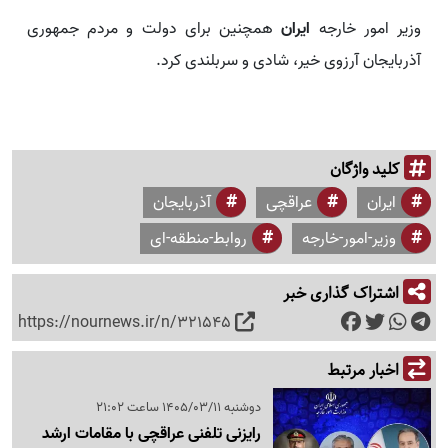
وزیر امور خارجه
ایران
همچنین برای دولت و مردم جمهوری
آذربایجان آرزوی خیر، شادی و سربلندی کرد.
کلید واژگان
ایران
عراقچی
آذربایجان
وزیر-امور-خارجه
روابط-منطقه-ای
اشتراک گذاری خبر
https://nournews.ir/n/321545
اخبار مرتبط
دوشنبه 1405/03/11 ساعت 21:02
رایزنی تلفنی عراقچی با مقامات ارشد