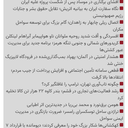
افشای برکناری در موساد پس از شکست پروژه علیه ایران
نگاه سفارت ایران به بیانیه اتریش؛ تقابل حقوق بشر و جنایات
رژیم صهیونیستی
اتصال ریلی چابهار به زاهدان؛ گام بزرگ برای توسعه سواحل
مکران
افسردگی و اُفت شدید روحیه ملوانان ناو هواپیمابر آبراهام لینکلن
کریدورهای شمالی و جنوبی تنگه هرمز؛ برنامه جدید برای مدیریت
عبور کشتی‌ها
هشدار امنیتی در آلمان؛ پهپاد بمب‌گذاری‌شده در فرودگاه لایپزیگ
خنثی شد
قطعی سامانه تأمین اجتماعی و افزایش پرداخت از جیب مردم؛
انتقادها بالا گرفت
چگونه تاب‌آوری تهران، ترامپ را غافلگیر کرد؟
رشد فعالیت‌های تجاری در قشم؛ بندر کاوه 22 هزار تن کالا تخلیه
کرد
هومن برق‌نورد و محمد بی‌ریا در جدیدترین اثر اطیابی
تراژدی ساحل توسکسرای رامسر؛ ضرورت بازنگری در مدیریت
ایمنی سواحل
کهکشانی‌ها شکار بزرگ خود را معرفی کردند؛ دیومانده با قرارداد 7