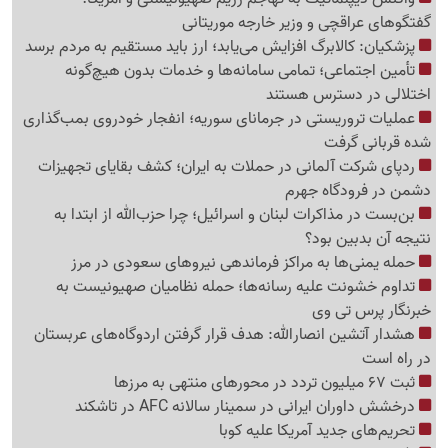
گفتگوهای عراقچی و وزیر خارجه موریتانی
پزشکیان: کالابرگ افزایش می‌یابد؛ ارز باید مستقیم به مردم برسد
تأمین اجتماعی؛ تمامی سامانه‌ها و خدمات بدون هیچ‌گونه
اختلالی در دسترس هستند
عملیات تروریستی در جرمانای سوریه؛ انفجار خودروی بمب‌گذاری
شده قربانی گرفت
ردپای شرکت آلمانی در حملات به ایران؛ کشف بقایای تجهیزات
دشمن در فرودگاه جهرم
بن‌بست در مذاکرات لبنان و اسرائیل؛ چرا حزب‌الله از ابتدا به
نتیجه آن بدبین بود؟
حمله یمنی‌ها به مراکز فرماندهی نیروهای سعودی در مرز
تداوم خشونت علیه رسانه‌ها؛ حمله نظامیان صهیونیست به
خبرنگار پرس تی وی
هشدار آتشین انصارالله: هدف قرار گرفتن اردوگاه‌های عربستان
در راه است
ثبت 67 میلیون تردد در محورهای منتهی به مرزها
درخشش داوران ایرانی در سمینار سالانه AFC در تاشکند
تحریم‌های جدید آمریکا علیه کوبا