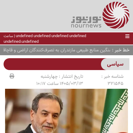
undefined undefined undefined undefined | ساعت
undefined:undefined
خط خبر
ربات سنگین منابع طبیعی مازندران به تصرف‌کنندگان اراضی و قاچاقچیا
سیاسی
شناسه خبر :
تاریخ انتشار :
چهارشنبه
321545
1405/03/13 ساعت 10:17