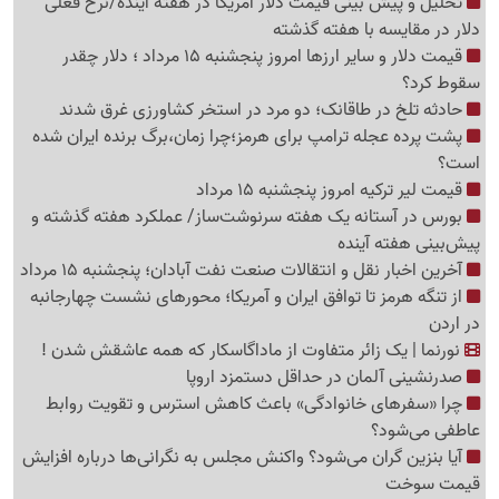
تحلیل و پیش بینی قیمت دلار آمریکا در هفته آینده/نرخ فعلی
دلار در مقایسه با هفته گذشته
قیمت دلار و سایر ارزها امروز پنجشنبه 15 مرداد ؛ دلار چقدر
سقوط کرد؟
حادثه تلخ در طاقانک؛ دو مرد در استخر کشاورزی غرق شدند
پشت پرده عجله ترامپ برای هرمز؛چرا زمان،برگ برنده ایران شده
است؟
قیمت لیر ترکیه امروز پنجشنبه 15 مرداد
بورس در آستانه یک هفته سرنوشت‌ساز/ عملکرد هفته گذشته و
پیش‌بینی هفته آینده
آخرین اخبار نقل‌ و انتقالات صنعت نفت آبادان؛ پنجشنبه 15 مرداد
از تنگه هرمز تا توافق ایران و آمریکا؛ محورهای نشست چهارجانبه
در اردن
نورنما | یک زائر متفاوت از ماداگاسکار که همه عاشقش شدن !
صدرنشینی آلمان در حداقل دستمزد اروپا
چرا «سفرهای خانوادگی» باعث کاهش استرس و تقویت روابط
عاطفی می‌شود؟
آیا بنزین گران می‌شود؟ واکنش مجلس به نگرانی‌ها درباره افزایش
قیمت سوخت