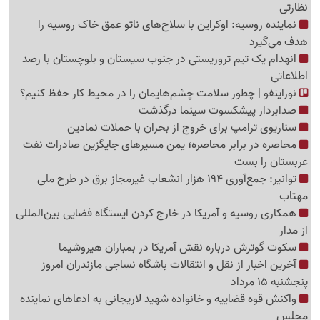
نظارتی
نماینده روسیه: اوکراین با سلاح‌های ناتو عمق خاک روسیه را
هدف می‌گیرد
انهدام یک تیم تروریستی در جنوب سیستان و بلوچستان با رصد
اطلاعاتی
نوراینفو | چطور سلامت چشم‌هایمان را در محیط کار حفظ کنیم؟
صدابردار پیشکسوت سینما درگذشت
سناریوی ترامپ برای خروج از بحران با حملات نمادین
محاصره در برابر محاصره؛ یمن مسیرهای جایگزین صادرات نفت
عربستان را بست
توانیر: جمع‌آوری 194 هزار انشعاب غیرمجاز برق در طرح ملی
مهتاب
همکاری روسیه و آمریکا در خارج کردن ایستگاه فضایی بین‌المللی
از مدار
سکوت گوترش درباره نقش آمریکا در بمباران هیروشیما
آخرین اخبار از نقل و انتقالات باشگاه نساجی مازندران امروز
پنجشنبه 15 مرداد
واکنش قوه قضاییه و خانواده شهید لاریجانی به ادعاهای نماینده
مجلس