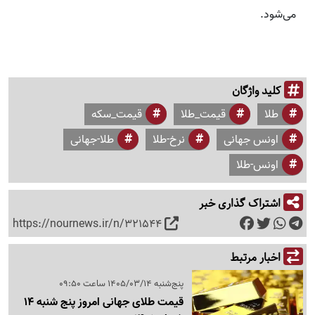
می‌شود.
کلید واژگان
طلا
قیمت_طلا
قیمت_سکه
اونس جهانی
نرخ-طلا
طلا-جهانی
اونس-طلا
اشتراک گذاری خبر
https://nournews.ir/n/321544
اخبار مرتبط
پنج‌شنبه 1405/03/14 ساعت 09:50
قیمت طلای جهانی امروز پنج شنبه 14