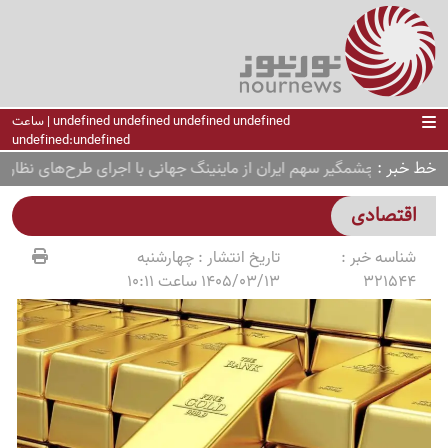
undefined undefined undefined undefined | ساعت
undefined:undefined
خط خبر
اهش چشمگیر سهم ایران از ماینینگ جهانی با اجرای طرح‌های نظارتی
اقتصادی
شناسه خبر :
تاریخ انتشار :
چهارشنبه
321544
1405/03/13 ساعت 10:11