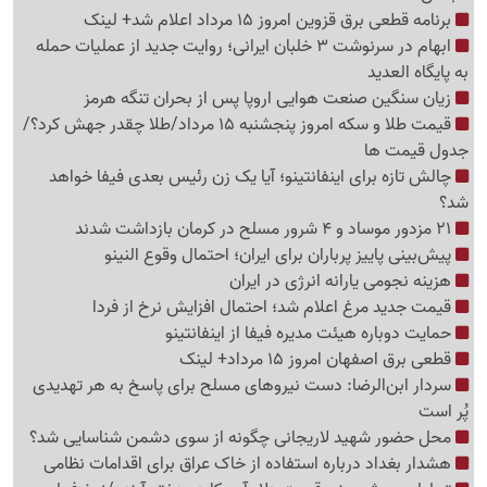
برنامه قطعی برق قزوین امروز 15 مرداد اعلام شد+ لینک
ابهام در سرنوشت 3 خلبان ایرانی؛ روایت جدید از عملیات حمله
به پایگاه العدید
زیان سنگین صنعت هوایی اروپا پس از بحران تنگه هرمز
قیمت طلا و سکه امروز پنجشنبه 15 مرداد/طلا چقدر جهش کرد؟/
جدول قیمت ها
چالش تازه برای اینفانتینو؛ آیا یک زن رئیس بعدی فیفا خواهد
شد؟
21 مزدور موساد و 4 شرور مسلح در کرمان بازداشت شدند
پیش‌بینی پاییز پرباران برای ایران؛ احتمال وقوع النینو
هزینه نجومی یارانه انرژی در ایران
قیمت جدید مرغ اعلام شد؛ احتمال افزایش نرخ از فردا
حمایت دوباره هیئت مدیره فیفا از اینفانتینو
قطعی برق اصفهان امروز 15 مرداد+ لینک
سردار ابن‌الرضا: دست نیروهای مسلح برای پاسخ به هر تهدیدی
پُر است
محل حضور شهید لاریجانی چگونه از سوی دشمن شناسایی شد؟
هشدار بغداد درباره استفاده از خاک عراق برای اقدامات نظامی