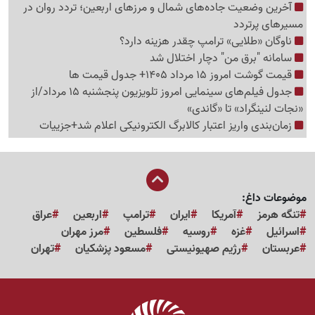
آخرین وضعیت جاده‌های شمال و مرزهای اربعین؛ تردد روان در
مسیرهای پرتردد
ناوگان «طلایی» ترامپ چقدر هزینه دارد؟
سامانه "برق من" دچار اختلال شد
قیمت گوشت امروز 15 مرداد 1405+ جدول قیمت ها
جدول فیلم‌های سینمایی امروز تلویزیون پنجشنبه 15 مرداد/از
«نجات لنینگراد» تا «گاندی»
زمان‌بندی واریز اعتبار کالابرگ الکترونیکی اعلام شد+جزییات
موضوعات داغ:
تنگه هرمز
آمریکا
ایران
ترامپ
اربعین
عراق
اسرائیل
غزه
روسیه
فلسطین
مرز مهران
عربستان
رژیم صهیونیستی
مسعود پزشکیان
تهران