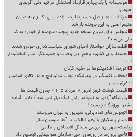
موسیمانه با یک‌چهارم قرارداد استقلال در تیم ملی آفریقای
جنوبی!
جزئیات تازه از قتل حمیدرضا رجب‌زاده ؛ پای یک زن به عنوان
متهم اصلی به این پرونده باز شد
مجلس برای بنزین نسخه جدید پیچید؛ سهمیه از خودرو به کد
ملی می‌رسد؟
قطعه‌سازان خواستار احیای شورای سیاست‌گذاری خودرو شدند
هشدار وزیر کشور: برهم زدن وحدت و همبستگی ملی نابخشودنی
است
نورنما | فلامینگوها در خلیج گرگان
لحظات نفسگیر در بندرلنگه؛ نجات موتورلنج حامل کالای اساسی
از غرق شدن
قیمت گوشت قرمز امروز 18 مرداد 1405+ جدول قیمت ها
ورزشگاه آزادی به نیم‌فصل اول لیگ برتر نمی‌رسد / دلایل آماده
نشدن ورزشگاه چیست؟
اتوبوس‌های تمام‌برقی، شهریور به تهران می‌رسند
دیدار پزشکیان با رهبر انقلاب در آغاز سومین سال
ریاست‌جمهوری؛ بررسی مسائل اقتصادی و نظامی
تأخیر پروازها در روزهای اخیر؛ سازمان هواپیمایی توضیح داد