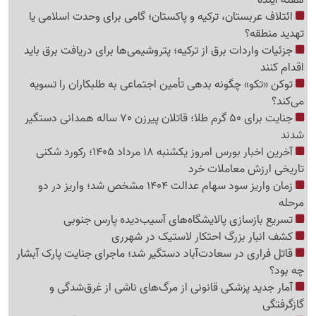
هفته آینده
ائتلاف عربستان، ترکیه و پاکستان؛ گامی برای وحدت اسلامی یا
تهدید منطقه؟
جزئیات واردات برق از ترکیه؛ پتروشیمی‌ها برای دریافت برق باید
اقدام کنند
توکن «تکو» چگونه بدهی تأمین اجتماعی به طلبکاران را تسویه
می‌کند؟
جنایت برای 50 گرم طلا؛ قاتلان پیرزن 70 ساله همدانی دستگیر
شدند
آخرین اخبار بورس امروز یکشنبه 18 مرداد 1405؛ رکورد شکنی
تاریخی ارزش معاملات خرد
زمان واریز سود سهام عدالت 1404 مشخص شد؛ واریز در دو
مرحله
تسریع بازسازی پالایشگاه‌های آسیب‌دیده پارس جنوبی
کشف انبار بزرگ احتکار لاستیک در شهرری
قاتل فراری در سعادت‌آباد دستگیر شد؛ ماجرای جنایت پارک آبشار
چه بود؟
آمار جدید پزشکی قانونی از مرگ‌های ناشی از غرق‌شدگی و
گازگرفتگی