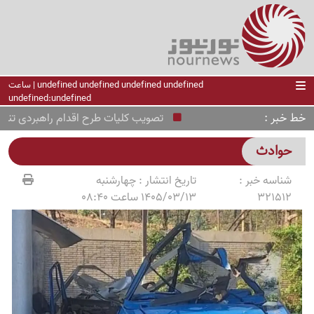
undefined undefined undefined undefined | ساعت
undefined:undefined
خط خبر
تصویب کلیات طرح اقدام راهبردی تنگه هرم
حوادث
شناسه خبر :
تاریخ انتشار :
چهارشنبه
321512
1405/03/13 ساعت 08:40