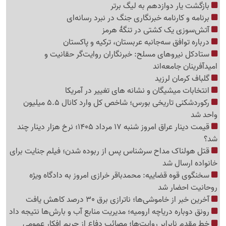
بازگشت یار دوازدهم به لیگ برتر
برنامه و کارنامه خبرنگاری جنگ در نبرد رسانه‌ای
آتش‌سوزی یک کشتی در تنگهٔ هرمز
درباره توافق سه‌جانبه عربستان، ترکیه و پاکستان
ستادکل نیروهای مسلح: خبرنگاران روایت‌گر حقانیت و
امیدآفرینان جامعه‌اند
گلباف کرمان لرزید
انتخابات میشیگان و نشانه های تغییر در آمریکا
رکوردشکنی تاریخی بورس؛ شاخص کل وارد کانال 5.5 میلیون
واحد شد
قیمت دینار عراق امروز شنبه 17 مرداد 1405؛ نرخ هزار دینار چند
شد؟
قتل هولناک مداح سرشناس پس از ربوده شدن؛ فیلم جنایت برای
خانواده ارسال شد
سخنگوی قوه قضاییه: محمدباقر خرازی امروز به دادگاه ویژه
روحانیت احضار شد
آخرین خبر از خاموشی‌ها؛ ناترازی برق 30 درصد کاهش یافت
رونق دوباره دریاچه ارومیه؛ مدیریت منابع آب و بارش‌ها نتیجه داد
خط مقدم نابرابر روایت‌ها؛ مصائب دفاع از حریم افکار عمومی