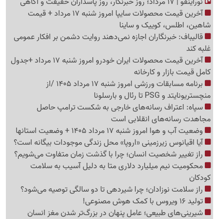
نوراینفو | 17 مرداد؛ روز خبرنگار، روز پاسداران حقیقت و آگاهی
آخرین قیمت محصولات سایپا امروز شنبه 17 مرداد + قیمت
شاهین، اطلس، کوییک و ساینا
قالیباف: خبرنگاران اجازه نمی‌دهند روایت دشمن بر افکار عمومی
غلبه کند
آخرین قیمت محصولات ایران خودرو امروز شنبه 17 مرداد +جدول
کامل قیمت بازار و کارخانه
برنامه مسابقات ورزشی امروز شنبه 17 مرداد 1405 /از
منچستریونایتد و PSG تا رئال و بارسلونا
سپاه: اعتراف رسانه‌های خارجی به شکست ترامپ حاصل
مجاهدت رسانه‌های انقلابی است
وضعیت آب و هوا امروز شنبه 17 مرداد 1405 + وضعیت استانها
آیا اقیانوس زیرزمینی «اروپا» محل زندگی موجودات بیگانه است؟
راز تغییر شخصیت انسان؛ چرا با گذشت زمان متفاوت می‌شویم؟
محکومیت نیم میلیارد دلاری متا به دلیل آسیب به سلامت
کودکان
راز سلامت نوزادان؛ چرا شیردهی تا دو سالگی توصیه می‌شود؟
تولید 16 ویروس با کمک هوش مصنوعی!
شیرینی‌های طبیعی؛ عامل پنهان در بزرگ‌تر شدن مغز انسان