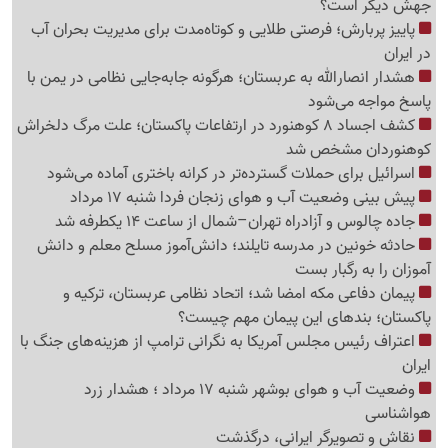
جهش دیگر است؟
پاییز پربارش؛ فرصتی طلایی و کوتاه‌مدت برای مدیریت بحران آب
در ایران
هشدار انصارالله به عربستان؛ هرگونه جابه‌جایی نظامی در یمن با
پاسخ مواجه می‌شود
کشف اجساد 8 کوهنورد در ارتفاعات پاکستان؛ علت مرگ دلخراش
کوهنوردان مشخص شد
اسرائیل برای حملات گسترده‌تر در کرانه باختری آماده می‌شود
پیش بینی وضعیت آب و هوای زنجان فردا شنبه 17 مرداد
جاده چالوس و آزادراه تهران–شمال از ساعت 14 یکطرفه شد
حادثه خونین در مدرسه تایلند؛ دانش‌آموز مسلح معلم و دانش
آموزان را به رگبار بست
پیمان دفاعی مکه امضا شد؛ اتحاد نظامی عربستان، ترکیه و
پاکستان؛ بندهای این پیمان مهم چیست؟
اعتراف رئیس مجلس آمریکا به نگرانی ترامپ از هزینه‌های جنگ با
ایران
وضعیت آب و هوای بوشهر شنبه 17 مرداد ؛ هشدار زرد
هواشناسی
نقاش و تصویرگر ایرانی، درگذشت