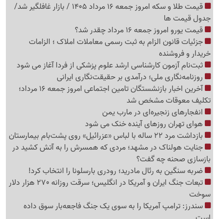
قیمت طلا و سکه امروز جمعه 16 مرداد 1405 / بازار غافلگیر شد/
جدول قیمت ها
قیمت یورو امروز جمعه 16 مرداد چقدر شد؟
جزئیات قانون الزام به ثبت رسمی معاملات املاک ؛ الزامات
خریدار و فروشنده
ثبت‌نام‌ آزمون کارشناسی ارشد علوم پزشکی از فردا آغاز می شود
روزنامه‌نگاری ملی؛ درآمدی بر حقیقت‌نگاری ایرانی
آخرین اخبار بازنشستگان تامین اجتماعی امروز جمعه 16 مرداد؛
تکلیف معوقات مشخص شد
انفجارهای زنجیره‌ای در مارب یمن
هوای تهران روزهای آینده خنک می شود
بازداشت مرد 22 ساله با لباس «عزرائیل» روی پشت‌بام بیمارستان
جنایت هولناک در مشهد؛ مردی که همسرش را به آتش کشید در
بازسازی صحنه چه گفت؟
ضربه سنگین به رئال مادرید؛ رودری بارسلونا را انتخاب کرد!
تبعات جنگ ایران و آمریکا در انگلیس؛ سرقت روزانه 270 هزار دلار
سوخت
سندرز: ترامپ آمریکا را به سوی یک جنگ فاجعه‌بار سوق داده
است