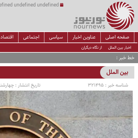
undefined undefined undefined undefined | س
صفحه اصلی
عناوین اخبار
سیاسی
اجتماعی
اقتصاد
اخبار بین الملل
از نگاه دیگران
خط خبر
بین الملل
شناسه خبر :
321495
تاریخ انتشار :
چهارشنبه 1405/03/13 سا