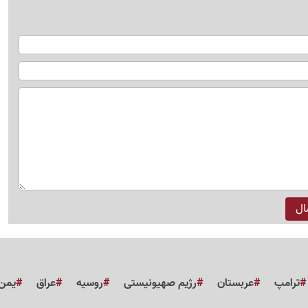
ترامپ
عربستان
رژیم صهیونیستی
روسیه
عراق
یمن