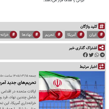
ایرانی را هدف قرار می‌دهند.
کلید واژگان
ایران
آمریکا
تحریم
نهادها
خزانه-
اشتراک گذاری خبر
اخبار مرتبط
جمعه 1405/03/15 ساعت 19:50
تحریم‌های جدید آمریک
ایالات متحده در اقدامی ت
شامل چندین نهاد، فرد و
خزانه‌داری آمریکا، این 
جزایر مارشال را هدف قرا