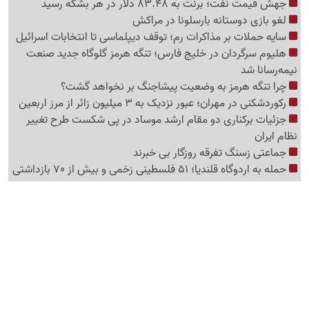
جهش قیمت نفت؛ برنت به 83.48 دلار در هر بشکه رسید
لغو بازی دوستانه بارسلونا در مراکش
سایه حملات بر مذاکرات رم؛ توقف دیپلماسی تا انتخابات اسرائیل
هلیوم سرگردان در خلیج فارس؛ تنگه هرمز گلوگاه جدید صنعت
نیمه‌رسانا شد
چرا تنگه هرمز به وضعیت پیشاجنگ بر نخواهد گشت؟
رکوردشکنی در مهران؛ عبور نزدیک به 3 میلیون زائر از مرز اربعین
جزئیات برکناری دو مقام ارشد موساد در پی شکست طرح تغییر
نظام ایران
جماعتی زسنگ تفرقه روزگار بی خبرند
حمله به اردوگاه قلندیا؛ 51 فلسطینی زخمی و بیش از 70 بازداشتی