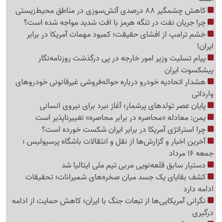
کاهش چشمگیر 88 درصدی آتش‌سوزی در مناطق محیط‌زیستی
چرا جریان نفت در تنگه هرمز با افت شدید مواجه شده است؟
خشم ترامپ از افشای حقیقت؛ کمبود مهمات آمریکا در برابر
ایران!
پیام تسلیت وزیر امور خارجه در پی درگذشت روزنامه‌نگار
پیشکسوت ایران
هشدار اتحادیه خودرو درباره حواله‌فروشی غیرقانونی خودروهای
وارداتی
پایان عصر تولدهای پرشمار؛ آغاز نبرد برای نیروی انسانی
یمن: معادله «محاصره در برابر محاصره» تغییرناپذیر است
چرا استراتژی آمریکا در برابر ایران شکست خورده است؟
آخرین اخبار و گزارش‌ها از نقل و انتقالات باشگاه پرسپولیس ؛
جمعه 16 مرداد
دستیار سابق قلعه‌نویی مربی تیم ملی ایتالیا شد
کشف بقایای یک جسد میان صخره‌های شمیرانات؛ تحقیقات
ادامه دارد
نگرانی آمریکایی‌ها از تبعات جنگ با ایران؛ کاهش حمایت از ادامه
درگیری