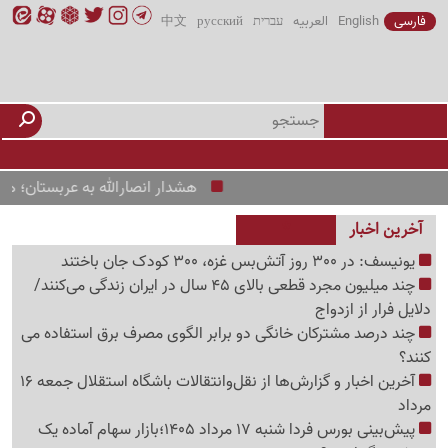
فارسی
English
العربیه
עברית
русский
中文
هشدار انصارالله به عربستان؛ هرگونه جاب
آخرین اخبار
یونیسف: در 300 روز آتش‌بس غزه، 300 کودک جان باختند
چند میلیون مجرد قطعی بالای 45 سال در ایران زندگی می‌کنند/
دلایل فرار از ازدواج
چند درصد مشترکان خانگی دو برابر الگوی مصرف برق استفاده می
کنند؟
آخرین اخبار و گزارش‌ها از نقل‌وانتقالات باشگاه استقلال جمعه 16
مرداد
پیش‌بینی بورس فردا شنبه 17 مرداد 1405؛بازار سهام آماده یک