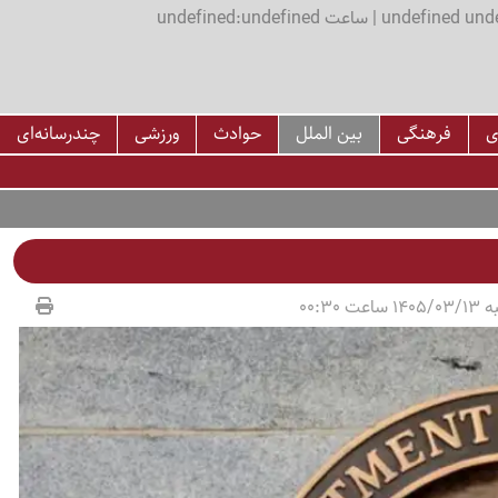
اعت undefined:undefined
ی
فرهنگی
بین الملل
حوادث
ورزشی
چندرسانه‌ای
عت 00:30