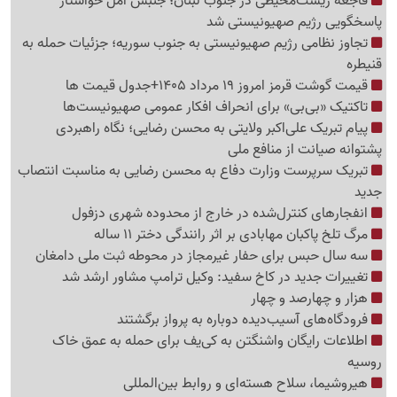
فاجعه زیست‌محیطی در جنوب لبنان؛ جنبش امل خواستار
پاسخگویی رژیم صهیونیستی شد
تجاوز نظامی رژیم صهیونیستی به جنوب سوریه؛ جزئیات حمله به
قنیطره
قیمت گوشت قرمز امروز 19 مرداد 1405+جدول قیمت ها
تاکتیک «بی‌بی» برای انحراف افکار عمومی صهیونیست‌ها
پیام تبریک علی‌اکبر ولایتی به محسن رضایی؛ نگاه راهبردی
پشتوانه صیانت از منافع ملی
تبریک سرپرست وزارت دفاع به محسن رضایی به مناسبت انتصاب
جدید
انفجارهای کنترل‌شده در خارج از محدوده شهری دزفول
مرگ تلخ پاکبان مهابادی بر اثر رانندگی دختر 11 ساله
سه سال حبس برای حفار غیرمجاز در محوطه ثبت ملی دامغان
تغییرات جدید در کاخ سفید: وکیل ترامپ مشاور ارشد شد
هزار و چهارصد و چهار
فرودگاه‌های آسیب‌دیده دوباره به پرواز برگشتند
اطلاعات رایگان واشنگتن به کی‌یف برای حمله به عمق خاک
روسیه
هیروشیما، سلاح هسته‌ای و روابط بین‌المللی