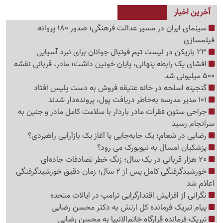
آخرین اخبار
سینمای ایران در مسیر عدالت فرهنگی؛ صدور 180 پروانه
فیلمسازی
23 بازیکن در لیست تیم فوتبال جوانان برای نبرد آسیایی
افشای یک رابطه پنهانی، پایان خونین داشت؛ مادر، قربانی نقشه
500 میلیونی شد
گنجینه اسلحه در خانه عتیقه فروش به دست پلیس افتاد
101 مدیر مدرسه به‌خاطر دریافت پول، پرونده‌دار شدند
جراحی ستون فقرات مادر باردار با سلامت کامل مادر و جنین به
سرانجام رسید
رضایی در شعام؛ یک جابه‌جایی یا آغاز یک بازآرایی راهبردی؟
پزشکیان امسال به نیویورک می رود؟
20 هزار قربانی در یک سال؛ زنگ خطر تصادفات جاده‌ای
خورشیدگرفتگی کامل پس از 2 سال؛ زمان دقیق خورشیدگرفتگی
اعلام شد
نگرانی از افزایش اقتدارگرایی ترامپ در ایالات متحده
پیام تبریک فرمانده کل ارتش به دکتر محسن رضایی
تبریک فرمانده قرارگاه خاتم‌الانبیا به محسن رضایی