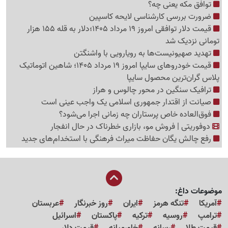
توافق مکه یعنی چه؟
ضرورت بررسی کارشناسی لایحه کاسپین
قیمت دلار توافقی امروز 19 مرداد 1405؛دلار به قله 155 هزار
تومانی نزدیک شد
تهدید صهیونیست‌ها به رویارویی با واشنگتن
قیمت خودروهای سایپا امروز 19 مرداد 1405؛ شاهین اتوماتیک
پلاس گران‌ترین محصول سایپا
ترافیک سنگین در محور چالوس و هراز
صیانت از اقتدار جمهوری اسلامی یک واجب عینی است
فوق‌العاده خاص پرستاران چه زمانی اجرا می‌شود؟
دوفوریتی | فروش مو، بازاری خطرناک در حال انفجار
رفع چالش یگان حفاظت میراث فرهنگی با استخدام‌های جدید
موضوعات داغ:
آمریکا
تنگه هرمز
ایران
روز خبرنگار
عربستان
ترامپ
روسیه
ترکیه
پاکستان
اسرائیل