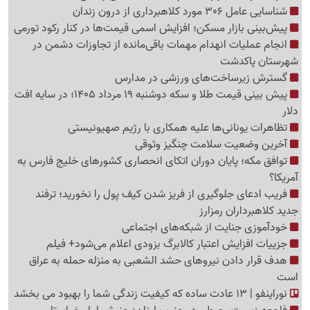
شناسایی عامل 306 مورد کلاهبرداری از درون زندان
پیش‌بینی بازار مسکن؛ افزایش اسمی قیمت‌ها در کنار رکود تورمی
انجام عملیات انهدام مهمات باقی‌مانده از تجاوزات دشمن در
شهرستان پاکدشت
گسترش زیرساخت‌های ورزشی در مدارس
پیش بینی قیمت طلا و سکه دوشنبه 19 مرداد 1405؛ در سایه افت
دلار
تظاهرات یونانی‌ها علیه همکاری با رژیم صهیونیستی
آخرین وضعیت سلامت چنگیز وثوقی
توافق مکه؛ پایان دوران اتکای انحصاری کشورهای خلیج فارس به
آمریکا؟
فریب ادعای جلوگیری از فریز شدن کیف پول را نخورید؛ ترفند
جدید کلاهبرداران رمزارز
خودآموزی جنایت از شبکه‌های اجتماعی
جزییات افزایش اعتبار کالابرگ بزودی اعلام می‌شود+ فیلم
هدف قرار دادن نیروهای حشد الشعبی به منزله حمله به عراق
است
نوراینفو | 13 عادت ساده که کیفیت زندگی شما را بهبود می بخشد