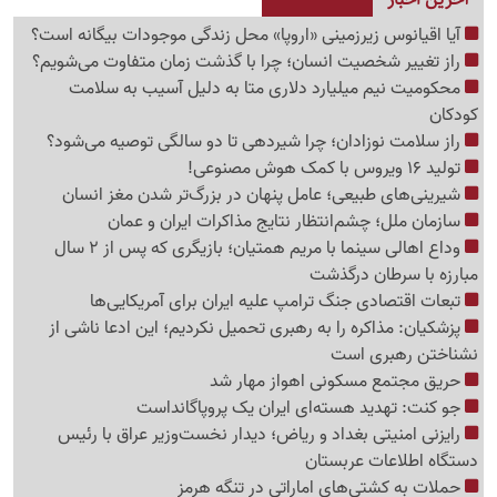
آیا اقیانوس زیرزمینی «اروپا» محل زندگی موجودات بیگانه است؟
راز تغییر شخصیت انسان؛ چرا با گذشت زمان متفاوت می‌شویم؟
محکومیت نیم میلیارد دلاری متا به دلیل آسیب به سلامت
کودکان
راز سلامت نوزادان؛ چرا شیردهی تا دو سالگی توصیه می‌شود؟
تولید 16 ویروس با کمک هوش مصنوعی!
شیرینی‌های طبیعی؛ عامل پنهان در بزرگ‌تر شدن مغز انسان
سازمان ملل؛ چشم‌انتظار نتایج مذاکرات ایران و عمان
وداع اهالی سینما با مریم همتیان؛ بازیگری که پس از 2 سال
مبارزه با سرطان درگذشت
تبعات اقتصادی جنگ ترامپ علیه ایران برای آمریکایی‌ها
پزشکیان: مذاکره را به رهبری تحمیل نکردیم؛ این ادعا ناشی از
نشناختن رهبری است
حریق مجتمع مسکونی اهواز مهار شد
جو کنت: تهدید هسته‌ای ایران یک پروپاگانداست
رایزنی امنیتی بغداد و ریاض؛ دیدار نخست‌وزیر عراق با رئیس
دستگاه اطلاعات عربستان
حملات به کشتی‌های اماراتی در تنگه هرمز