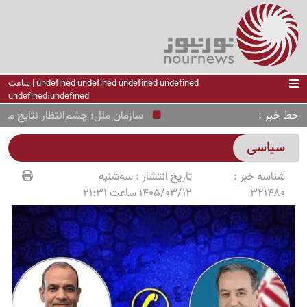
undefined undefined undefined undefined | ساعت
undefined:undefined
خط خبر
سازمان ملل؛ چشم‌انتظار نتایج مذاکرات
سیاسی
شناسه خبر :
تاریخ انتشار :
سه‌شنبه
321480
1405/03/12 ساعت 21:31