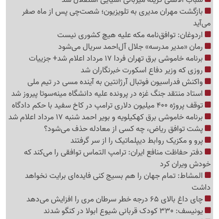
بازگشت مهران مدیری به تلویزیون؛ شصت‌چی پس از ماه صفر
می‌آید
اردوغان: توافق‌نامه مکه علیه هیچ کشوری نیست
رمان «مدیر مدرسه» جلال آل‌احمد سریال می‌شود
برنامه خاموشی برق تهران فردا 17 مرداد اعلام شد+ جزییات
روزی که وزیر دفاع اسکورت خبرنگاران شد
واکنش فدراسیون فوتبال آرژانتین به آینده مسی در تیم ملی
استاد منتقد جنگ غزه در پرونده علیه دانشگاه مینه‌سوتا پیروز شد
توقف پروژه 400 میلیون دلاری ترامپ در کاخ سفید با حکم دادگاه
برنامه خاموشی برق کهکیلویه و بویر احمد شنبه 17 مرداد اعلام شد
پشت توافق ریاض، چه کسی از معادله حذف می‌شود؟
پرو و مکزیک روابط دیپلماتیک را از سر گرفتند
دفتر حفاظت منافع ایران: ترامپ التماس توافقی را می‌کند که
خودش ویران کرد
المشاط: تمام جهان را هم بسیج کنی فایده‌ای برایت نخواهد
داشت
چای داغ بالای 65 درجه خطر سرطان مری را افزایش می‌دهد
یونیسف: 330 کودک قربانی شیوع ابولا در کنگو شدند