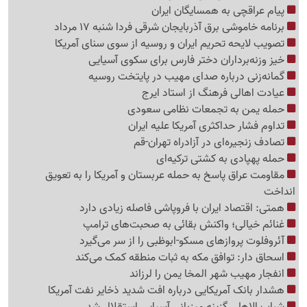
پیام عراقچی به همسایگان ایران
برنامه خاموشی برق آذربایجان شرقی فردا شنبه 17 مرداد
تصویب لایحه تحریم ایران و روسیه از سوی سنای آمریکا
خیز وزنه‌برداران دختر فارس برای سکوی آسیایی
گمانه‌زنی درباره صدای مهیب در پایتخت روسیه
عیادت اهالی فرهنگ از استاد ایرج
حمله یمن به تجمعات نظامی سعودی
تداوم فشار حداکثری آمریکا علیه ایران
تصادف زنجیره‌ای در آزادراه تهران-قم
حمله پهپادی به کشتی ترکیه‌ای
مقاومت عراق پاسخ به حمله عربستان و آمریکا را به تعویق
انداخت
همتی: اقتصاد ایران با فروپاشی فاصله زیادی دارد
غنائم خیالی؛ واکنش بقائی به صحبت‌های ترامپ
آئروفلوت پروازهای مسکو-ابوظبی را از سر می‌گیرد
اسحاق دار: توافق مکه به ثبات منطقه کمک می‌کند
انفجار مهیب شهر المخا یمن را لرزاند
هشدار بانک آمریکایی درباره افت شدید ذخایر نفت آمریکا
شباب الاهلی گزینه میزبانی آسیایی استقلال شد