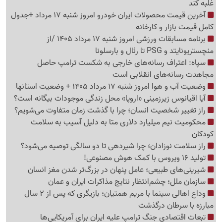
غلبه کند
آخرین قیمت محصولات ایران خودرو امروز شنبه 17 مرداد +جدول
کامل قیمت بازار و کارخانه
برنامه مسابقات ورزشی امروز شنبه 17 مرداد 1405 /از
منچستریونایتد و PSG تا رئال و بارسلونا
سپاه: اعتراف رسانه‌های خارجی به شکست ترامپ حاصل
مجاهدت رسانه‌های انقلابی است
وضعیت آب و هوا امروز شنبه 17 مرداد 1405 + وضعیت استانها
آیا اقیانوس زیرزمینی «اروپا» محل زندگی موجودات بیگانه است؟
راز تغییر شخصیت انسان؛ چرا با گذشت زمان متفاوت می‌شویم؟
محکومیت نیم میلیارد دلاری متا به دلیل آسیب به سلامت
کودکان
راز سلامت نوزادان؛ چرا شیردهی تا دو سالگی توصیه می‌شود؟
تولید 16 ویروس با کمک هوش مصنوعی!
شیرینی‌های طبیعی؛ عامل پنهان در بزرگ‌تر شدن مغز انسان
سازمان ملل؛ چشم‌انتظار نتایج مذاکرات ایران و عمان
وداع اهالی سینما با مریم همتیان؛ بازیگری که پس از 2 سال
مبارزه با سرطان درگذشت
تبعات اقتصادی جنگ ترامپ علیه ایران برای آمریکایی‌ها