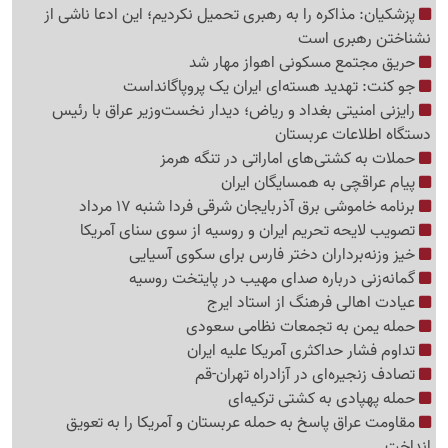
پزشکیان: مذاکره را به رهبری تحمیل نکردیم؛ این ادعا ناشی از
نشناختن رهبری است
حریق مجتمع مسکونی اهواز مهار شد
جو کنت: تهدید هسته‌ای ایران یک پروپاگانداست
رایزنی امنیتی بغداد و ریاض؛ دیدار نخست‌وزیر عراق با رئیس
دستگاه اطلاعات عربستان
حملات به کشتی‌های اماراتی در تنگه هرمز
پیام عراقچی به همسایگان ایران
برنامه خاموشی برق آذربایجان شرقی فردا شنبه 17 مرداد
تصویب لایحه تحریم ایران و روسیه از سوی سنای آمریکا
خیز وزنه‌برداران دختر فارس برای سکوی آسیایی
گمانه‌زنی درباره صدای مهیب در پایتخت روسیه
عیادت اهالی فرهنگ از استاد ایرج
حمله یمن به تجمعات نظامی سعودی
تداوم فشار حداکثری آمریکا علیه ایران
تصادف زنجیره‌ای در آزادراه تهران-قم
حمله پهپادی به کشتی ترکیه‌ای
مقاومت عراق پاسخ به حمله عربستان و آمریکا را به تعویق
انداخت