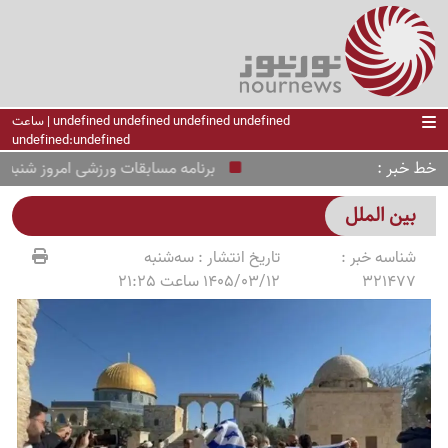
undefined undefined undefined undefined | ساعت
undefined:undefined
خط خبر
برنامه مسابقات ورزشی امروز شنبه 17 مرداد 1405 /از منچستریونایتد و PSG تا رئال و بارسلونا
بین الملل
شناسه خبر :
تاریخ انتشار :
سه‌شنبه
321477
1405/03/12 ساعت 21:25