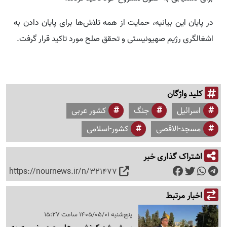
در پایان این بیانیه، حمایت از همه تلاش‌ها برای پایان دادن به
اشغالگری رژیم صهیونیستی و تحقق صلح مورد تاکید قرار گرفت.
کلید واژگان
اسرائیل
جنگ
کشور عربی
مسجد-الاقصی
کشور-اسلامی
اشتراک گذاری خبر
https://nournews.ir/n/321477
اخبار مرتبط
پنج‌شنبه 1405/05/01 ساعت 15:27