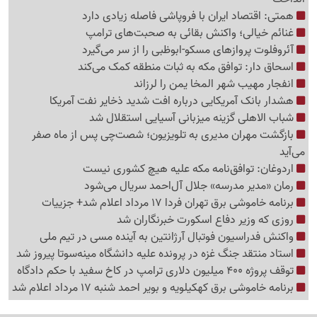
همتی: اقتصاد ایران با فروپاشی فاصله زیادی دارد
غنائم خیالی؛ واکنش بقائی به صحبت‌های ترامپ
آئروفلوت پروازهای مسکو-ابوظبی را از سر می‌گیرد
اسحاق دار: توافق مکه به ثبات منطقه کمک می‌کند
انفجار مهیب شهر المخا یمن را لرزاند
هشدار بانک آمریکایی درباره افت شدید ذخایر نفت آمریکا
شباب الاهلی گزینه میزبانی آسیایی استقلال شد
بازگشت مهران مدیری به تلویزیون؛ شصت‌چی پس از ماه صفر
می‌آید
اردوغان: توافق‌نامه مکه علیه هیچ کشوری نیست
رمان «مدیر مدرسه» جلال آل‌احمد سریال می‌شود
برنامه خاموشی برق تهران فردا 17 مرداد اعلام شد+ جزییات
روزی که وزیر دفاع اسکورت خبرنگاران شد
واکنش فدراسیون فوتبال آرژانتین به آینده مسی در تیم ملی
استاد منتقد جنگ غزه در پرونده علیه دانشگاه مینه‌سوتا پیروز شد
توقف پروژه 400 میلیون دلاری ترامپ در کاخ سفید با حکم دادگاه
برنامه خاموشی برق کهکیلویه و بویر احمد شنبه 17 مرداد اعلام شد