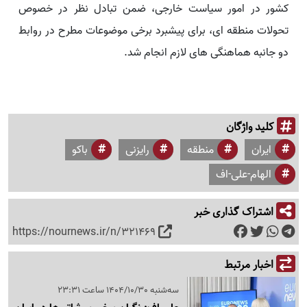
کشور در امور سیاست خارجی، ضمن تبادل نظر در خصوص
تحولات منطقه ای، برای پیشبرد برخی موضوعات مطرح در روابط
دو جانبه هماهنگی های لازم انجام شد.
کلید واژگان
ایران
منطقه
رایزنی
باکو
الهام-علی-اف
اشتراک گذاری خبر
https://nournews.ir/n/321469
اخبار مرتبط
سه‌شنبه 1404/10/30 ساعت 23:31