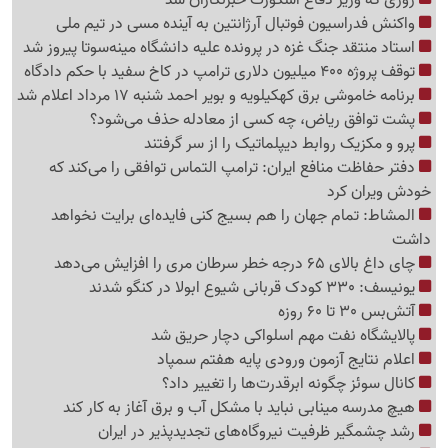
واکنش فدراسیون فوتبال آرژانتین به آینده مسی در تیم ملی
استاد منتقد جنگ غزه در پرونده علیه دانشگاه مینه‌سوتا پیروز شد
توقف پروژه 400 میلیون دلاری ترامپ در کاخ سفید با حکم دادگاه
برنامه خاموشی برق کهکیلویه و بویر احمد شنبه 17 مرداد اعلام شد
پشت توافق ریاض، چه کسی از معادله حذف می‌شود؟
پرو و مکزیک روابط دیپلماتیک را از سر گرفتند
دفتر حفاظت منافع ایران: ترامپ التماس توافقی را می‌کند که
خودش ویران کرد
المشاط: تمام جهان را هم بسیج کنی فایده‌ای برایت نخواهد
داشت
چای داغ بالای 65 درجه خطر سرطان مری را افزایش می‌دهد
یونیسف: 330 کودک قربانی شیوع ابولا در کنگو شدند
آتش‌بس 30 تا 60 روزه
پالایشگاه نفت مهم اسلواکی دچار حریق شد
اعلام نتایج آزمون ورودی پایه هفتم سمپاد
کانال سوئز چگونه ابرقدرت‌ها را تغییر داد؟
هیچ مدرسه مینابی نباید با مشکل آب و برق آغاز به کار کند
رشد چشمگیر ظرفیت نیروگاه‌های تجدیدپذیر در ایران