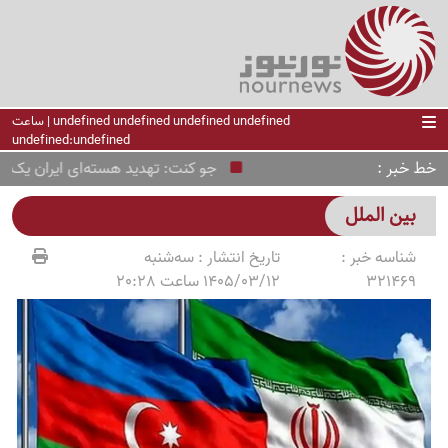
undefined undefined undefined undefined | ساعت
undefined:undefined
خط خبر
جو کنت: تهدید هسته‌ای ایران یک پروپ
بین الملل
شناسه خبر :
تاریخ انتشار :
سه‌شنبه
321469
1405/03/12 ساعت 20:28