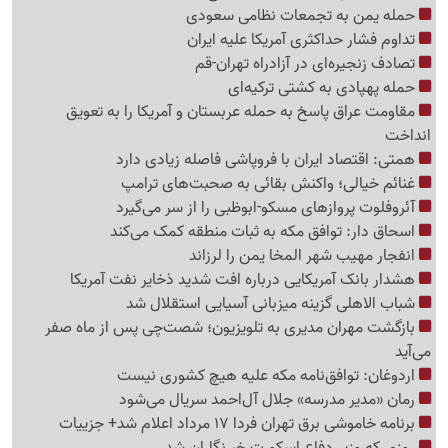
حمله یمن به تجمعات نظامی سعودی
تداوم فشار حداکثری آمریکا علیه ایران
تصادف زنجیره‌ای در آزادراه تهران-قم
حمله پهپادی به کشتی ترکیه‌ای
مقاومت عراق پاسخ به حمله عربستان و آمریکا را به تعویق
انداخت
همتی: اقتصاد ایران با فروپاشی فاصله زیادی دارد
غنائم خیالی؛ واکنش بقائی به صحبت‌های ترامپ
آئروفلوت پروازهای مسکو-ابوظبی را از سر می‌گیرد
اسحاق دار: توافق مکه به ثبات منطقه کمک می‌کند
انفجار مهیب شهر المخا یمن را لرزاند
هشدار بانک آمریکایی درباره افت شدید ذخایر نفت آمریکا
شباب الاهلی گزینه میزبانی آسیایی استقلال شد
بازگشت مهران مدیری به تلویزیون؛ شصت‌چی پس از ماه صفر
می‌آید
اردوغان: توافق‌نامه مکه علیه هیچ کشوری نیست
رمان «مدیر مدرسه» جلال آل‌احمد سریال می‌شود
برنامه خاموشی برق تهران فردا 17 مرداد اعلام شد+ جزییات
روزی که وزیر دفاع اسکورت خبرنگاران شد