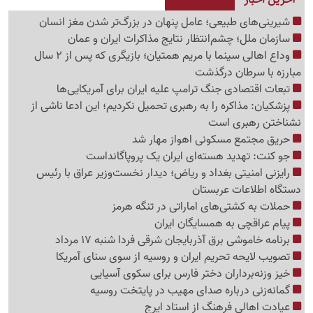
شیرینی‌های طبیعی؛ عامل پنهان در بزرگ‌تر شدن مغز انسان
سازمان ملل؛ چشم‌انتظار نتایج مذاکرات ایران و عمان
وداع اهالی سینما با مریم همتیان؛ بازیگری که پس از 2 سال
مبارزه با سرطان درگذشت
تبعات اقتصادی جنگ ترامپ علیه ایران برای آمریکایی‌ها
پزشکیان: مذاکره را به رهبری تحمیل نکردیم؛ این ادعا ناشی از
نشناختن رهبری است
حریق مجتمع مسکونی اهواز مهار شد
جو کنت: تهدید هسته‌ای ایران یک پروپاگانداست
رایزنی امنیتی بغداد و ریاض؛ دیدار نخست‌وزیر عراق با رئیس
دستگاه اطلاعات عربستان
حملات به کشتی‌های اماراتی در تنگه هرمز
پیام عراقچی به همسایگان ایران
برنامه خاموشی برق آذربایجان شرقی فردا شنبه 17 مرداد
تصویب لایحه تحریم ایران و روسیه از سوی سنای آمریکا
خیز وزنه‌برداران دختر فارس برای سکوی آسیایی
گمانه‌زنی درباره صدای مهیب در پایتخت روسیه
عیادت اهالی فرهنگ از استاد ایرج