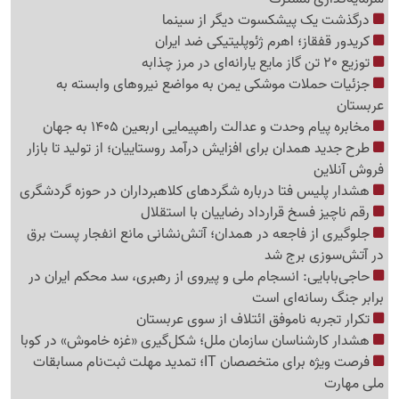
درگذشت یک پیشکسوت دیگر از سینما
کریدور قفقاز؛ اهرم ژئوپلیتیکی ضد ایران
توزیع 20 تن گاز مایع یارانه‌ای در مرز چذابه
جزئیات حملات موشکی یمن به مواضع نیروهای وابسته به
عربستان
مخابره پیام وحدت و عدالت راهپیمایی اربعین 1405 به جهان
طرح جدید همدان برای افزایش درآمد روستاییان؛ از تولید تا بازار
فروش آنلاین
هشدار پلیس فتا درباره شگردهای کلاهبرداران در حوزه گردشگری
رقم ناچیز فسخ قرارداد رضاییان با استقلال
جلوگیری از فاجعه در همدان؛ آتش‌نشانی مانع انفجار پست برق
در آتش‌سوزی برج شد
حاجی‌بابایی: انسجام ملی و پیروی از رهبری، سد محکم ایران در
برابر جنگ رسانه‌ای است
تکرار تجربه ناموفق ائتلاف از سوی عربستان
هشدار کارشناسان سازمان ملل؛ شکل‌گیری «غزه‌ خاموش» در کوبا
فرصت ویژه برای متخصصان IT؛ تمدید مهلت ثبت‌نام مسابقات
ملی مهارت