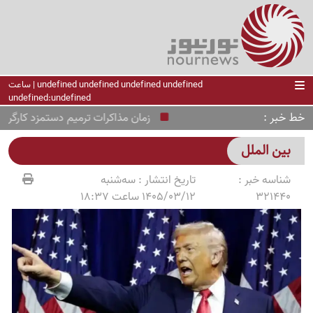
undefined undefined undefined undefined | ساعت
undefined:undefined
خط خبر
زمان مذاکرات ترمیم دستمزد کارگران 
بین الملل
شناسه خبر :
تاریخ انتشار :
سه‌شنبه
321440
1405/03/12 ساعت 18:37