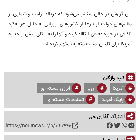
این گزارش در حالی منتشر می‌شود که دونالد ترامپ و شماری از
مقام‌های دولت او بارها از کشورهای اروپایی به دلیل هزینه‌کرد
ناکافی در حوزه دفاعی انتقاد کرده و آنها را به اتکای بیش از حد به
آمریکا برای تامین امنیت متعارف متهم کرده‌اند.
کلید واژگان
آمریکا
اروپا
انرژی-هسته-ای
پایگاه-آمریکا
تسلیحات-هسته-ای
اشتراک گذاری خبر
https://nournews.ir/n/321440