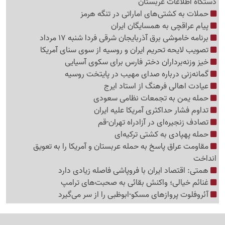
دستگاه اطلاعات عربستان
حملات به کشتی‌های اماراتی در تنگه هرمز
پیام عراقچی به همسایگان ایران
برنامه خاموشی برق آذربایجان شرقی فردا شنبه 17 مرداد
تصویب لایحه تحریم ایران و روسیه از سوی سنای آمریکا
خیز وزنه‌برداران دختر فارس برای سکوی آسیایی
گمانه‌زنی درباره صدای مهیب در پایتخت روسیه
عیادت اهالی فرهنگ از استاد ایرج
حمله یمن به تجمعات نظامی سعودی
تداوم فشار حداکثری آمریکا علیه ایران
تصادف زنجیره‌ای در آزادراه تهران-قم
حمله پهپادی به کشتی ترکیه‌ای
مقاومت عراق پاسخ به حمله عربستان و آمریکا را به تعویق
انداخت
همتی: اقتصاد ایران با فروپاشی فاصله زیادی دارد
غنائم خیالی؛ واکنش بقائی به صحبت‌های ترامپ
آئروفلوت پروازهای مسکو-ابوظبی را از سر می‌گیرد