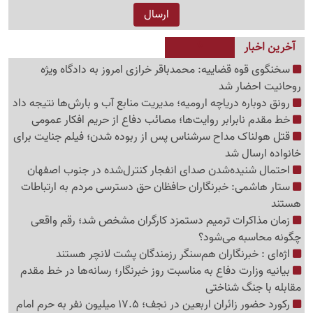
آخرین اخبار
سخنگوی قوه قضاییه: محمدباقر خرازی امروز به دادگاه ویژه
روحانیت احضار شد
رونق دوباره دریاچه ارومیه؛ مدیریت منابع آب و بارش‌ها نتیجه داد
خط مقدم نابرابر روایت‌ها؛ مصائب دفاع از حریم افکار عمومی
قتل هولناک مداح سرشناس پس از ربوده شدن؛ فیلم جنایت برای
خانواده ارسال شد
احتمال شنیده‌شدن صدای انفجار کنترل‌شده در جنوب اصفهان
ستار هاشمی: خبرنگاران حافظان حق دسترسی مردم به ارتباطات
هستند
زمان مذاکرات ترمیم دستمزد کارگران مشخص شد؛ رقم واقعی
چگونه محاسبه می‌شود؟
اژه‌ای : خبرنگاران هم‌سنگر رزمندگان پشت لانچر هستند
بیانیه وزارت دفاع به مناسبت روز خبرنگار؛ رسانه‌ها در خط مقدم
مقابله با جنگ شناختی
رکورد حضور زائران اربعین در نجف؛ 17.5 میلیون نفر به حرم امام