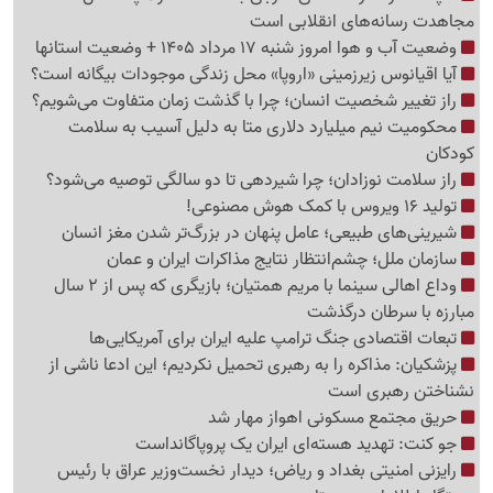
مجاهدت رسانه‌های انقلابی است
وضعیت آب و هوا امروز شنبه 17 مرداد 1405 + وضعیت استانها
آیا اقیانوس زیرزمینی «اروپا» محل زندگی موجودات بیگانه است؟
راز تغییر شخصیت انسان؛ چرا با گذشت زمان متفاوت می‌شویم؟
محکومیت نیم میلیارد دلاری متا به دلیل آسیب به سلامت
کودکان
راز سلامت نوزادان؛ چرا شیردهی تا دو سالگی توصیه می‌شود؟
تولید 16 ویروس با کمک هوش مصنوعی!
شیرینی‌های طبیعی؛ عامل پنهان در بزرگ‌تر شدن مغز انسان
سازمان ملل؛ چشم‌انتظار نتایج مذاکرات ایران و عمان
وداع اهالی سینما با مریم همتیان؛ بازیگری که پس از 2 سال
مبارزه با سرطان درگذشت
تبعات اقتصادی جنگ ترامپ علیه ایران برای آمریکایی‌ها
پزشکیان: مذاکره را به رهبری تحمیل نکردیم؛ این ادعا ناشی از
نشناختن رهبری است
حریق مجتمع مسکونی اهواز مهار شد
جو کنت: تهدید هسته‌ای ایران یک پروپاگانداست
رایزنی امنیتی بغداد و ریاض؛ دیدار نخست‌وزیر عراق با رئیس