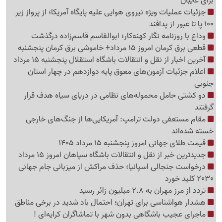
برای غایبان
جزئیات عملیات ویژه نیروی هوایی علیه پایگاه آمریکا؛ از پرواز زیر
100 پا تا عبور از پدافند
وداع با روزنامه نگار کهنه‌کار؛ ابوالقاسم قاسم‌زاده درگذشت
قطعی برق کرمان امروز 15 مرداد+ خاموشی برق کرمان پنجشنبه
آخرین اخبار از نقل و انتقالات باشگاه استقلال پنجشنبه 15 مرداد
اعلام جزئیات آزمون‌های معوق پایه دوازدهم در چهار استان
جنوبی
دو کشتی حامل محموله‌های نظامی در دریای سیاه هدف قرار
گرفتند
مقام مستعفی دولت ترامپ: آمریکایی‌ها از جنگ‌های خارجی
خسته شده‌اند
قیمت طلای جهانی امروز پنجشنبه 15 مرداد 1405
جدیدترین خبر از نقل و انتقالات باشگاه سپاهان امروز 15 مرداد
درخواست جنجالی اسپانیا؛ حذف مراکش از میزبانی جام جهانی
2030 کلید خورد
تردد از مرز مهران به 2.8 میلیون زائر رسید
هشدار هواشناسی برای تهران؛ احتمال باد شدید در برخی مناطق
ماجرای عجیب باشگاهی بدون شهر با تماشاگران کرایه‌ای !