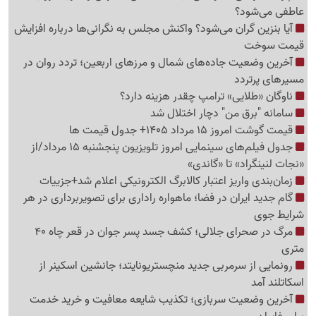
عاطفی می‌شود؟
آیا بنزین گران می‌شود؟ واکنش مجلس به نگرانی‌ها درباره افزایش
قیمت سوخت
آخرین وضعیت جاده‌های شمال و مرزهای اربعین؛ تردد روان در
مسیرهای پرتردد
ناوگان «طلایی» ترامپ چقدر هزینه دارد؟
سامانه "برق من" دچار اختلال شد
قیمت گوشت امروز 15 مرداد 1405+ جدول قیمت ها
جدول فیلم‌های سینمایی امروز تلویزیون پنجشنبه 15 مرداد/از
«نجات لنینگراد» تا «گاندی»
زمان‌بندی واریز اعتبار کالابرگ الکترونیکی اعلام شد+جزییات
گام جدید ایران در فضا؛ ماهواره راداری برای تصویربرداری در هر
شرایط جوی
مرگ در صحرای جلالی؛ کشف جسد پسر جوان در قعر چاه 40
متری
رونمایی از سرمربی جدید منچستریونایتد؛ جانشین اسکینر از
اسکاتلند آمد
آخرین وضعیت سربازی؛ تکذیب شایعه معافیت و خرید خدمت