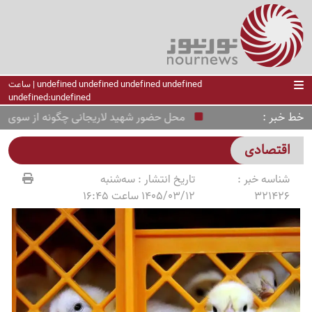
undefined undefined undefined undefined | ساعت
undefined:undefined
خط خبر
محل حضور شهید لاریجانی چگونه از سوی دشمن
اقتصادی
شناسه خبر :
تاریخ انتشار :
سه‌شنبه
321426
1405/03/12 ساعت 16:45