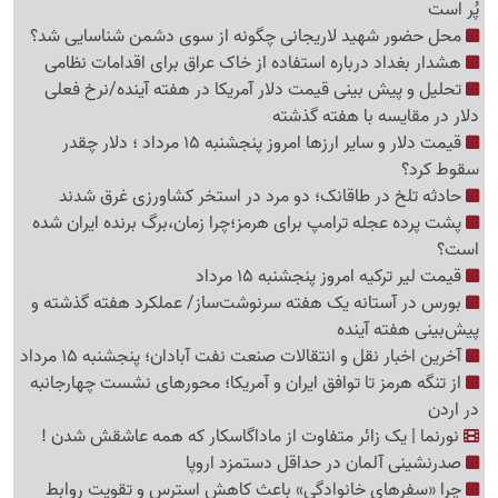
پُر است
محل حضور شهید لاریجانی چگونه از سوی دشمن شناسایی شد؟
هشدار بغداد درباره استفاده از خاک عراق برای اقدامات نظامی
تحلیل و پیش بینی قیمت دلار آمریکا در هفته آینده/نرخ فعلی
دلار در مقایسه با هفته گذشته
قیمت دلار و سایر ارزها امروز پنجشنبه 15 مرداد ؛ دلار چقدر
سقوط کرد؟
حادثه تلخ در طاقانک؛ دو مرد در استخر کشاورزی غرق شدند
پشت پرده عجله ترامپ برای هرمز؛چرا زمان،برگ برنده ایران شده
است؟
قیمت لیر ترکیه امروز پنجشنبه 15 مرداد
بورس در آستانه یک هفته سرنوشت‌ساز/ عملکرد هفته گذشته و
پیش‌بینی هفته آینده
آخرین اخبار نقل‌ و انتقالات صنعت نفت آبادان؛ پنجشنبه 15 مرداد
از تنگه هرمز تا توافق ایران و آمریکا؛ محورهای نشست چهارجانبه
در اردن
نورنما | یک زائر متفاوت از ماداگاسکار که همه عاشقش شدن !
صدرنشینی آلمان در حداقل دستمزد اروپا
چرا «سفرهای خانوادگی» باعث کاهش استرس و تقویت روابط