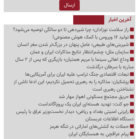
آخرین اخبار
راز سلامت نوزادان؛ چرا شیردهی تا دو سالگی توصیه می‌شود؟
تولید 16 ویروس با کمک هوش مصنوعی!
شیرینی‌های طبیعی؛ عامل پنهان در بزرگ‌تر شدن مغز انسان
سازمان ملل؛ چشم‌انتظار نتایج مذاکرات ایران و عمان
وداع اهالی سینما با مریم همتیان؛ بازیگری که پس از 2 سال
مبارزه با سرطان درگذشت
تبعات اقتصادی جنگ ترامپ علیه ایران برای آمریکایی‌ها
پزشکیان: مذاکره را به رهبری تحمیل نکردیم؛ این ادعا ناشی از
نشناختن رهبری است
حریق مجتمع مسکونی اهواز مهار شد
جو کنت: تهدید هسته‌ای ایران یک پروپاگانداست
رایزنی امنیتی بغداد و ریاض؛ دیدار نخست‌وزیر عراق با رئیس
دستگاه اطلاعات عربستان
حملات به کشتی‌های اماراتی در تنگه هرمز
پیام عراقچی به همسایگان ایران