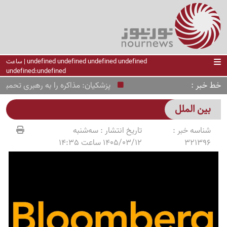
undefined undefined undefined undefined | ساعت
undefined:undefined
خط خبر
پزشکیان: مذاکره را به رهبری تحمیل ن
بین الملل
شناسه خبر :
تاریخ انتشار :
سه‌شنبه
321396
1405/03/12 ساعت 14:35