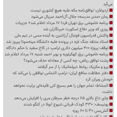
می‌آید
اردوغان: توافق‌نامه مکه علیه هیچ کشوری نیست
رمان «مدیر مدرسه» جلال آل‌احمد سریال می‌شود
برنامه خاموشی برق تهران فردا 17 مرداد اعلام شد+ جزییات
روزی که وزیر دفاع اسکورت خبرنگاران شد
واکنش فدراسیون فوتبال آرژانتین به آینده مسی در تیم ملی
استاد منتقد جنگ غزه در پرونده علیه دانشگاه مینه‌سوتا پیروز شد
توقف پروژه 400 میلیون دلاری ترامپ در کاخ سفید با حکم دادگاه
برنامه خاموشی برق کهکیلویه و بویر احمد شنبه 17 مرداد اعلام شد
پشت توافق ریاض، چه کسی از معادله حذف می‌شود؟
پرو و مکزیک روابط دیپلماتیک را از سر گرفتند
دفتر حفاظت منافع ایران: ترامپ التماس توافقی را می‌کند که
خودش ویران کرد
المشاط: تمام جهان را هم بسیج کنی فایده‌ای برایت نخواهد
داشت
چای داغ بالای 65 درجه خطر سرطان مری را افزایش می‌دهد
یونیسف: 330 کودک قربانی شیوع ابولا در کنگو شدند
آتش‌بس 30 تا 60 روزه