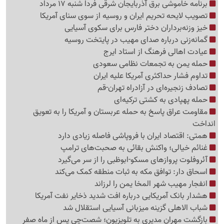
برنامه خاموشی برق آذربایجان شرقی فردا شنبه 17 مرداد
تصویب لایحه تحریم ایران و روسیه از سوی سنای آمریکا
خیز وزنه‌برداران دختر فارس برای سکوی آسیایی
گمانه‌زنی درباره صدای مهیب در پایتخت روسیه
عیادت اهالی فرهنگ از استاد ایرج
حمله یمن به تجمعات نظامی سعودی
تداوم فشار حداکثری آمریکا علیه ایران
تصادف زنجیره‌ای در آزادراه تهران-قم
حمله پهپادی به کشتی ترکیه‌ای
مقاومت عراق پاسخ به حمله عربستان و آمریکا را به تعویق
انداخت
همتی: اقتصاد ایران با فروپاشی فاصله زیادی دارد
غنائم خیالی؛ واکنش بقائی به صحبت‌های ترامپ
آئروفلوت پروازهای مسکو-ابوظبی را از سر می‌گیرد
اسحاق دار: توافق مکه به ثبات منطقه کمک می‌کند
انفجار مهیب شهر المخا یمن را لرزاند
هشدار بانک آمریکایی درباره افت شدید ذخایر نفت آمریکا
شباب الاهلی گزینه میزبانی آسیایی استقلال شد
بازگشت مهران مدیری به تلویزیون؛ شصت‌چی پس از ماه صفر