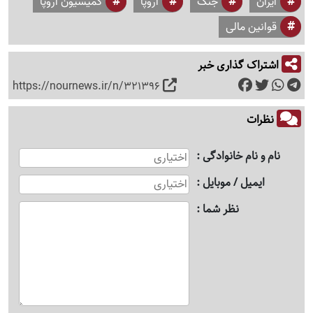
ایران
جنگ
اروپا
کمیسیون اروپا
قوانین مالی
اشتراک گذاری خبر
https://nournews.ir/n/321396
نظرات
نام و نام خانوادگی
ایمیل / موبایل
نظر شما