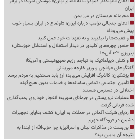
اذعان قانونگذار دموکرات به «عدم توازن» موشکی آمریکا در برابر
ایران
محرمانه عربستان در مرز یمن
ادعای جنجالی ترامپ درباره ایران؛ «اوضاع در ایران بسیار خوب
پیش می‌رود!»
واقعیت‌ها را بپذیرید و به تعهدات خود عمل کنید
حضور چهره‌های کلیدی در دیدار استقلال و استقلال خوزستان؛
پیروزی 3-0 آبی‌ها
واکنش دیپلماتیک به تهاجم رژیم صهیونیستی و آمریکا؛
گفتگوهای عراقچی و وزیر خارجه موریتانی
پزشکیان: کالابرگ افزایش می‌یابد؛ ارز باید مستقیم به مردم برسد
تأمین اجتماعی؛ تمامی سامانه‌ها و خدمات بدون هیچ‌گونه
اختلالی در دسترس هستند
عملیات تروریستی در جرمانای سوریه؛ انفجار خودروی بمب‌گذاری
شده قربانی گرفت
ردپای شرکت آلمانی در حملات به ایران؛ کشف بقایای تجهیزات
دشمن در فرودگاه جهرم
بن‌بست در مذاکرات لبنان و اسرائیل؛ چرا حزب‌الله از ابتدا به
نتیجه آن بدبین بود؟