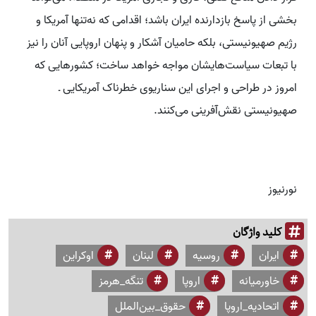
بخشی از پاسخ بازدارنده ایران باشد؛ اقدامی که نه‌تنها آمریکا و
رژیم صهیونیستی، بلکه حامیان آشکار و پنهان اروپایی آنان را نیز
با تبعات سیاست‌هایشان مواجه خواهد ساخت؛ کشورهایی که
امروز در طراحی و اجرای این سناریوی خطرناک آمریکایی ـ
صهیونیستی نقش‌آفرینی می‌کنند.
نورنیوز
کلید واژگان
ایران
روسیه
لبنان
اوکراین
خاورمیانه
اروپا
تنگه_هرمز
اتحادیه_اروپا
حقوق_بین‌الملل