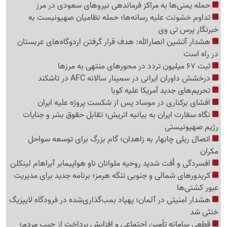
حمله یمنی‌ها به مراکز فرماندهی نیروهای سعودی در مرز
تداوم خشونت علیه رسانه‌ها؛ حمله نظامیان صهیونیست به
خبرنگار پرس تی وی
هشدار آتشین انصارالله: هدف قرار گرفتن اردوگاه‌های عربستان
در راه است
ثبت 67 میلیون تردد در محورهای منتهی به مرزها
درخشش داوران ایرانی در سمینار سالانه AFC در تاشکند
تحریم‌های جدید آمریکا علیه کوبا
افشای برکناری در موساد پس از شکست پروژه علیه ایران
نگاه سفارت ایران به بیانیه اتریش؛ تقابل حقوق بشر و جنایات
رژیم صهیونیستی
اتصال ریلی چابهار به زاهدان؛ گام بزرگ برای توسعه سواحل
مکران
افسردگی و اُفت شدید روحیه ملوانان ناو هواپیمابر آبراهام لینکلن
کریدورهای شمالی و جنوبی تنگه هرمز؛ برنامه جدید برای مدیریت
عبور کشتی‌ها
هشدار امنیتی در آلمان؛ پهپاد بمب‌گذاری‌شده در فرودگاه لایپزیگ
خنثی شد
قطعی سامانه تأمین اجتماعی و افزایش پرداخت از جیب مردم؛