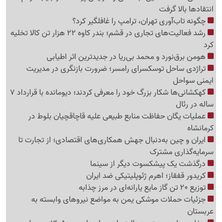
انتقادها بالا گرفت
چگونه تاب‌آوری تهران، ترامپ را غافلگیر کرد؟
رشد فعالیت‌های تجاری در قشم؛ بندر کاوه 22 هزار تن کالا تخلیه
کرد
هومن برق‌نورد و محمد بی‌ریا در جدیدترین اثر اطیابی
تراژدی ساحل توسکسرای رامسر؛ ضرورت بازنگری در مدیریت
ایمنی سواحل
کهکشانی‌ها شکار بزرگ خود را معرفی کردند؛ دیومانده با قرارداد 7
ساله در رئال
عملیات یگان حفاظت منابع طبیعی علیه قاچاقچیان بلوط در
کرمانشاه
ایران و چین به‌دنبال جهش همکاری‌های اقتصادی؛ از تجارت تا
سرمایه‌گذاری مشترک
درگذشت یک پیشکسوت دیگر از سینما
کریدور قفقاز؛ اهرم ژئوپلیتیکی ضد ایران
توزیع 20 تن گاز مایع یارانه‌ای در مرز چذابه
جزئیات حملات موشکی یمن به مواضع نیروهای وابسته به
عربستان