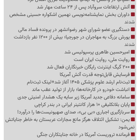
آتش ارتفاعات سروآباد پس از 24 ساعت مهار شد
داوران بخش نمایشنامه‌نویسی نهمین اشکواره حسینی مشخص
شدند
دستگیری عضو شورای شهر رضوانشهر در پرونده فساد مالی
یورش بزرگ به مهاجران در جورجیا؛ بیش از 1200 نفر بازداشت
شدند
امیرحسین طاهری پرسپولیسی شد
روایت ملی، روایت ایران است
200 گیگ اینترنت رایگان خبرنگاران فعال شد
فرسایش قابل‌توجه قدرت آتش آمریکا
ثبت‌نام ارشد علوم پزشکی 1405 آغاز شد+لینک ثبت‌نام
انباشت خودرو در کارخانه‌ها؛ بازار از تولید عقب ماند
سامانه دفاعی جدید آمریکا زیر سایه یک هشدار امنیتی جدی
پایان بلاتکلیفی 10 هزار کانتینر ایرانی در بندر کراچی
سربازگیری اجباری «بی بی»، صدای صهیونیست‌ها را درآورد!
یمن: تشکیل ائتلاف هرگز مانع مجازات عربستان به خاطر جنایاتش
نمی‌شود
فرمانده تروریست آمریکا در خانه جنایتکاران جنگی