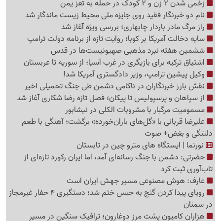
زخمی شدن 2 زن و 2 کودک در حمله به تعز یمن
نام دو خبرنگار فقید روی جایزه ملی محیط زیست ماندگار شد
راز مرگ مادر باردار چابهاری؛ بررسی ویژه آغاز شد
سایه دخالت آمریکا بر کوبا؛ روایت تازه از برنامه دولت ترامپ
ششمین هفته نبرد مذهبی صهیونیست‌ها در قدس
اشتیاق ترکیه برای بازیگری در غرب آسیا؛ از سوریه تا عربستان
وکیل پیشین ترامپ، وزیر دادگستری آمریکا شد!
نقش بارز خبرنگاران در ناکامی دشمن طی جنگ تحمیلی اخیر
از سپاهان و پرسپولیس تا پیکان؛ فصل تازه رضا شکاری آغاز شد
مسمومیت مرگبار با مشروبات الکلی در نیشابور
علیرضا قربانی با «گل‌های باران‌خورده» برگشت؛ آهنگی با طعم
دلتنگی و بغض+ صوت
نورنما | ایستگاه های مترو چین در تابستان
حضرتی: دشمن با جنگ رسانه‌ای آمد، اما ایران رکورد تازه‌ای از
تاب‌آوری ثبت کرد
عارف: هوش مصنوعی مسیر جهش ایران است
رویای پیدا کردن گنج به حبس ختم شد؛ دستگیری 4 حفار غیرمجاز
در سمنان
هزاران کامیون پشت مرز دوغارون؛ ترافیک سنگین در مسیر