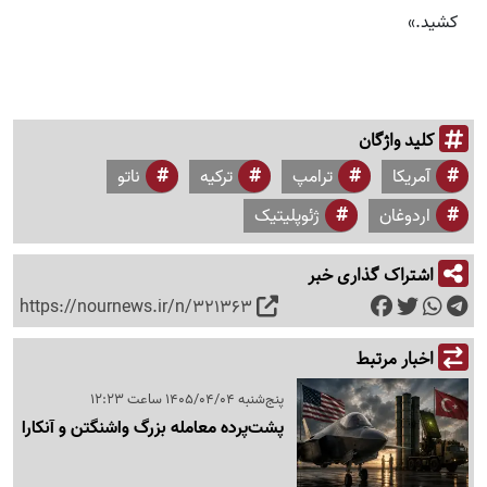
کشید.»
کلید واژگان
آمریکا
ترامپ
ترکیه
ناتو
اردوغان
ژئوپلیتیک
اشتراک گذاری خبر
https://nournews.ir/n/321363
اخبار مرتبط
پنج‌شنبه 1405/04/04 ساعت 12:23
پشت‌پرده معامله بزرگ واشنگتن و آنکارا