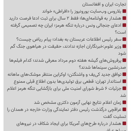
تجارت ایران و افغانستان
بلاروس وب‌سایت یورونیوز را «افراطی» خواند
هشدار به قولنامه‌ای‌ها؛ فقط 2 سال برای ثبت ادعا فرصت دارید
ادعای جنجالی ونس درباره تنگه هرمز؛ ایران چه تصمیمی گرفته
است؟
سفر رئیس اطلاعات عربستان به بغداد؛ پیام ریاض چیست؟
وزیر علوم:خبرنگاران اجازه ندادند، حقیقت در هیاهوی جنگ گم
شود
پرفروش‌های گیشه هفته دوم مرداد معرفی شدند؛ کدام فیلم‌ها
صدرنشین سینماها شدند؟
توافق جدید کی‌یف و واشنگتن؛ اوکراین منتظر موشک‌های ماهانه
استاندار تهران: قطعی برق تولیدی‌ها بدون اطلاع قبلی ممنوع
جزئیات 6 شرط شورای امنیت ملی برای بازگشایی تنگه هرمز اعلام
شد
زمان اعلام نتایج نهایی آزمون دکتری مشخص شد
عراقچی درگذشت رئیس دفتر نمایندگی وزارت خارجه در همدان را
تسلیت گفت
هشدار درباره طرح‌های آمریکا برای ایجاد شکاف در نیروهای
مسلح عراق