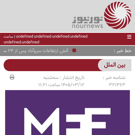
undefined undefined undefined undefined | ساعت
undefined:undefined
خط خبر
آتش ارتفاعات سروآباد پس از 24 ساعت مهار شد
بین الملل
شناسه خبر :
تاریخ انتشار :
سه‌شنبه
321363
1405/03/12 ساعت 11:21