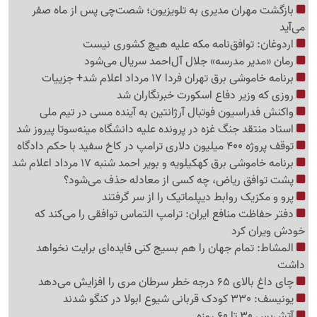
بازگشت مهران مدیری به تلویزیون؛ شصت‌چی پس از ماه صفر
می‌آید
اردوغان: توافق‌نامه مکه علیه هیچ کشوری نیست
رمان «مدیر مدرسه» جلال آل‌احمد سریال می‌شود
برنامه خاموشی برق تهران فردا 17 مرداد اعلام شد+ جزییات
روزی که وزیر دفاع اسکورت خبرنگاران شد
واکنش فدراسیون فوتبال آرژانتین به آینده مسی در تیم ملی
استاد منتقد جنگ غزه در پرونده علیه دانشگاه مینه‌سوتا پیروز شد
توقف پروژه 400 میلیون دلاری ترامپ در کاخ سفید با حکم دادگاه
برنامه خاموشی برق کهکیلویه و بویر احمد شنبه 17 مرداد اعلام شد
پشت توافق ریاض، چه کسی از معادله حذف می‌شود؟
پرو و مکزیک روابط دیپلماتیک را از سر گرفتند
دفتر حفاظت منافع ایران: ترامپ التماس توافقی را می‌کند که
خودش ویران کرد
المشاط: تمام جهان را هم بسیج کنی فایده‌ای برایت نخواهد
داشت
چای داغ بالای 65 درجه خطر سرطان مری را افزایش می‌دهد
یونیسف: 330 کودک قربانی شیوع ابولا در کنگو شدند
آتش‌بس 30 تا 60 روزه