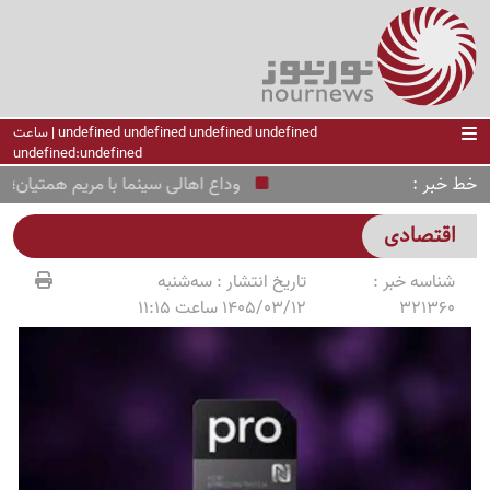
undefined undefined undefined undefined | ساعت
undefined:undefined
خط خبر
وداع اهالی سینما با مریم همتیان؛ بازیگری که پس از 2 سال مبا
اقتصادی
شناسه خبر :
تاریخ انتشار :
سه‌شنبه
321360
1405/03/12 ساعت 11:15