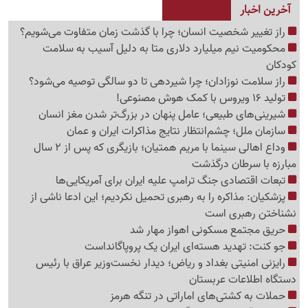
آخرین اخبار
راز تغییر شخصیت انسان؛ چرا با گذشت زمان متفاوت می‌شویم؟
محکومیت نیم میلیارد دلاری متا به دلیل آسیب به سلامت
کودکان
راز سلامت نوزادان؛ چرا شیردهی تا دو سالگی توصیه می‌شود؟
تولید 16 ویروس با کمک هوش مصنوعی!
شیرینی‌های طبیعی؛ عامل پنهان در بزرگ‌تر شدن مغز انسان
سازمان ملل؛ چشم‌انتظار نتایج مذاکرات ایران و عمان
وداع اهالی سینما با مریم همتیان؛ بازیگری که پس از 2 سال
مبارزه با سرطان درگذشت
تبعات اقتصادی جنگ ترامپ علیه ایران برای آمریکایی‌ها
پزشکیان: مذاکره را به رهبری تحمیل نکردیم؛ این ادعا ناشی از
نشناختن رهبری است
حریق مجتمع مسکونی اهواز مهار شد
جو کنت: تهدید هسته‌ای ایران یک پروپاگانداست
رایزنی امنیتی بغداد و ریاض؛ دیدار نخست‌وزیر عراق با رئیس
دستگاه اطلاعات عربستان
حملات به کشتی‌های اماراتی در تنگه هرمز