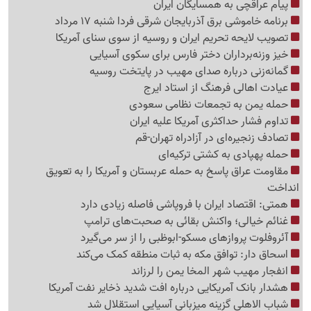
پیام عراقچی به همسایگان ایران
برنامه خاموشی برق آذربایجان شرقی فردا شنبه 17 مرداد
تصویب لایحه تحریم ایران و روسیه از سوی سنای آمریکا
خیز وزنه‌برداران دختر فارس برای سکوی آسیایی
گمانه‌زنی درباره صدای مهیب در پایتخت روسیه
عیادت اهالی فرهنگ از استاد ایرج
حمله یمن به تجمعات نظامی سعودی
تداوم فشار حداکثری آمریکا علیه ایران
تصادف زنجیره‌ای در آزادراه تهران-قم
حمله پهپادی به کشتی ترکیه‌ای
مقاومت عراق پاسخ به حمله عربستان و آمریکا را به تعویق
انداخت
همتی: اقتصاد ایران با فروپاشی فاصله زیادی دارد
غنائم خیالی؛ واکنش بقائی به صحبت‌های ترامپ
آئروفلوت پروازهای مسکو-ابوظبی را از سر می‌گیرد
اسحاق دار: توافق مکه به ثبات منطقه کمک می‌کند
انفجار مهیب شهر المخا یمن را لرزاند
هشدار بانک آمریکایی درباره افت شدید ذخایر نفت آمریکا
شباب الاهلی گزینه میزبانی آسیایی استقلال شد