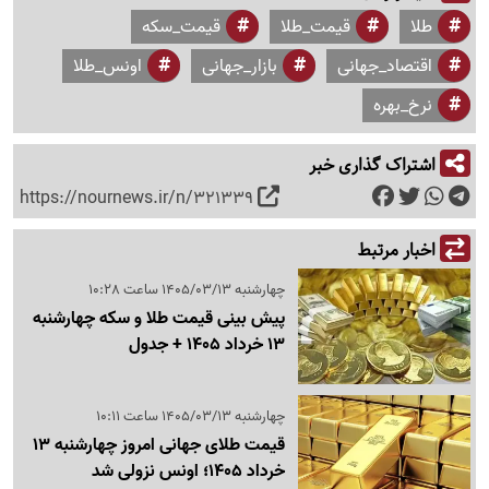
طلا
قیمت_طلا
قیمت_سکه
اقتصاد_جهانی
بازار_جهانی
اونس_طلا
نرخ_بهره
اشتراک گذاری خبر
https://nournews.ir/n/321339
اخبار مرتبط
چهارشنبه 1405/03/13 ساعت 10:28
پیش بینی قیمت طلا و سکه چهارشنبه
13 خرداد 1405 + جدول
چهارشنبه 1405/03/13 ساعت 10:11
قیمت طلای جهانی امروز چهارشنبه 13
خرداد 1405؛ اونس نزولی شد