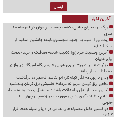
آخرین اخبار
مرگ در صحرای جلالی؛ کشف جسد پسر جوان در قعر چاه 40
متری
رونمایی از سرمربی جدید منچستریونایتد؛ جانشین اسکینر از
اسکاتلند آمد
آخرین وضعیت سربازی؛ تکذیب شایعه معافیت و خرید خدمت
برای غایبان
جزئیات عملیات ویژه نیروی هوایی علیه پایگاه آمریکا؛ از پرواز زیر
100 پا تا عبور از پدافند
وداع با روزنامه نگار کهنه‌کار؛ ابوالقاسم قاسم‌زاده درگذشت
قطعی برق کرمان امروز 15 مرداد+ خاموشی برق کرمان پنجشنبه
آخرین اخبار از نقل و انتقالات باشگاه استقلال پنجشنبه 15 مرداد
اعلام جزئیات آزمون‌های معوق پایه دوازدهم در چهار استان
جنوبی
دو کشتی حامل محموله‌های نظامی در دریای سیاه هدف قرار
گرفتند