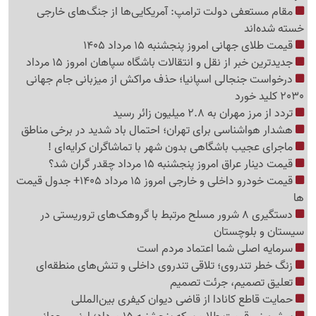
مقام مستعفی دولت ترامپ: آمریکایی‌ها از جنگ‌های خارجی
خسته شده‌اند
قیمت طلای جهانی امروز پنجشنبه 15 مرداد 1405
جدیدترین خبر از نقل و انتقالات باشگاه سپاهان امروز 15 مرداد
درخواست جنجالی اسپانیا؛ حذف مراکش از میزبانی جام جهانی
2030 کلید خورد
تردد از مرز مهران به 2.8 میلیون زائر رسید
هشدار هواشناسی برای تهران؛ احتمال باد شدید در برخی مناطق
ماجرای عجیب باشگاهی بدون شهر با تماشاگران کرایه‌ای !
قیمت دینار عراق امروز پنجشنبه 15 مرداد چقدر گران شد؟
قیمت خودرو داخلی و خارجی امروز 15 مرداد 1405+ جدول قیمت
ها
دستگیری 8 شرور مسلح مرتبط با گروهک‌های تروریستی در
سیستان و بلوچستان
سرمایه اصلی شما اعتماد مردم است
زنگ خطر تندروی؛ تلاقی تندروی داخلی و تنش‌های منطقه‌ای
تعلیق تصمیم، جرئت تصمیم
حمایت قاطع کانادا از قاضی دیوان کیفری بین‌المللی