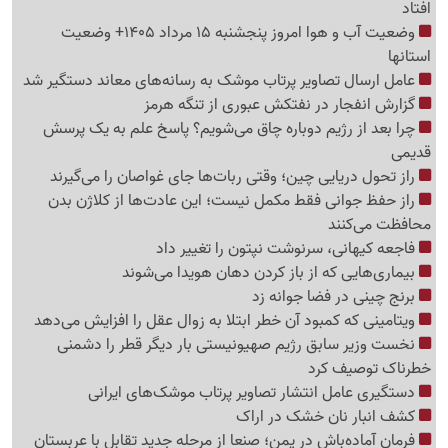
افتاد
وضعیت آب و هوا امروز پنجشنبه 15 مرداد 1405+ وضعیت
استانها
عامل ارسال تصاویر پرتاب موشک به رسانه‌های معاند دستگیر شد
گزارش انفجار در نفتکش عبوری از تنگه هرمز
چرا بعد از رژیم دوباره چاق می‌شویم؟ پاسخ علم به یک پرسش
قدیمی
راز تحول دریایی چین؛ وقتی ربات‌ها جای غواصان را می‌گیرند
راز حفظ جوانی فقط مکمل نیست؛ این عادت‌ها از کلاژن بدن
محافظت می‌کنند
فاجعه کیهانی، سرنوشت نپتون را تغییر داد
بیماری‌هایی که از باز کردن دهان هویدا می‌شوند
برنج چینی در فضا جوانه زد
ویتامینی که کمبود آن خطر ابتلا به زوال عقل را افزایش می‌دهد
نخست وزیر سابق رژیم صهیونیستی بار دیگر قطر را دشمنی
خطرناک توصیف کرد
دستگیری عامل انتشار تصاویر پرتاب موشک‌های ایرانی
کشف انبار نان خشک در اراک
فرمان آماده‌باش در یمن؛ صنعا از مرحله جدید تقابل با عربستان