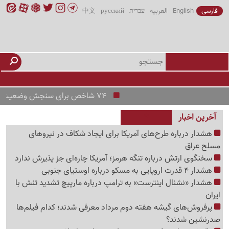
فارسی
English
العربیه
עברית
русский
中文
74 شاخص برای سنجش وضعیت اجتماعی کشور
آخرین اخبار
هشدار درباره طرح‌های آمریکا برای ایجاد شکاف در نیروهای
مسلح عراق
سخنگوی ارتش درباره تنگه هرمز؛ آمریکا چاره‌ای جز پذیرش ندارد
هشدار 4 قدرت اروپایی به مسکو درباره اوستیای جنوبی
هشدار «نشنال اینترست» به ترامپ درباره مارپیچ تشدید تنش با
ایران
پرفروش‌های گیشه هفته دوم مرداد معرفی شدند؛ کدام فیلم‌ها
صدرنشین شدند؟