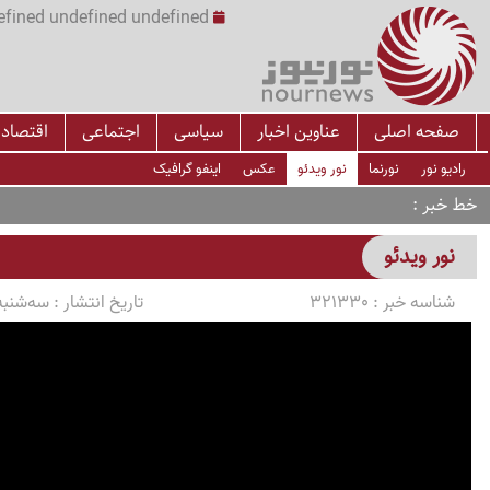
undefined undefined undefined undefined | س
صفحه اصلی
عناوین اخبار
سیاسی
اجتماعی
اقتصاد
رادیو نور
نورنما
نور ویدئو
عکس
اینفو گرافیک
خط خبر
نور ویدئو
شناسه خبر :
321330
تاریخ انتشار :
سه‌شنبه 1405/03/12 ساعت 