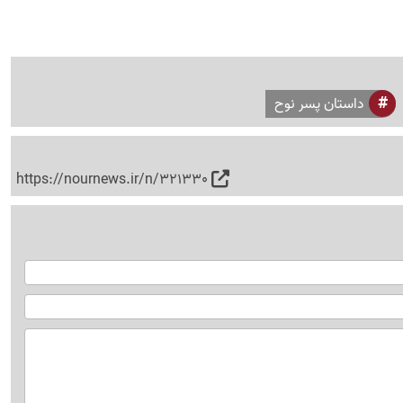
داستان پسر نوح
https://nournews.ir/n/321330