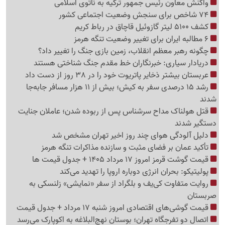
واکنش معاون رئیس جمهور ترکیه به ناتوی اسلامی
74 شاخص برای سنجش وضعیت اجتماعی کشور
کشف 5100 لیتر گازوئیل قاچاق در رباط کریم
6 مطالبه ایران برای تغییر وضعیت تنگه هرمز
چگونه رهبر معظم انقلاب، زمین بازی جنگ را تغییر داد؟
دریادار سیاری: خبرنگاران خط مقدم جنگ شناختی هستند
عربستان بیشتر ذخایر پاتریوت خود را در 38 روز از دست داد
رشد 15 درصدی سفر به کیش؛ بیش از 11 هزار مسافر جابه‌جا
شدند
قتل هولناک مداح سرشناس پس از ربوده شدن؛ عاملان جنایت
دستگیر شدند
دلیل آلودگی هوای چند روز اخیر تهران مشخص شد
تأکید عمان بر فضای مثبت و سازنده مذاکرات تنگه هرمز
قیمت گوشت قرمز امروز 17 مرداد 1405 + جدول قیمت ها
پولیتیکو: بحران انرژی دوباره اروپا را تهدید می‌کند
روایت متفاوت کی‌یف و بلگراد از سفر «نمایشی» زلنسکی به
صربستان
قیمت گوشی‌های اقتصادی امروز شنبه 17 مرداد + جدول قیمت
اتصال دو تفرجگاه تهران؛ بوستان نهج‌البلاغه به اکوپارک می‌رسد