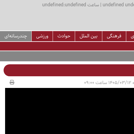
اعت undefined:undefined
ی
فرهنگی
بین الملل
حوادث
ورزشی
چندرسانه‌ای
09:00