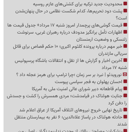
محدودیت جدید ترکیه برای کشتی‌های عازم روسیه
پشت دود تحریم‌ها، کدام شکست نظامی در حال پنهان‌شدن
است؟
قیمت گوشی‌های پرچمدار امروز شنبه 17 مرداد+ جدول قیمت ها
اظهارات تأمل برانگیز مدودف درباره رهبران غربی، سرنوشت
زلنسکی و وضعیت ارمنستان
خبر مهم درباره پرونده کلثوم اکبری؛ 10 حکم قصاص برای قاتل
سریالی مازندران
آخرین اخبار و گزارش ها از نقل و انتقالات باشگاه پرسپولیس
شنبه 17 مرداد
نورویدئو | نبرد بر سر زمان ؛چرا ترامپ برای هرمز عجله داد ؟
احسان پهلوان به فجر سپاسی پیوست
پیام قاطعانه دبیر شورای عالی امنیت ملی به آمریکا
جنایت هولناک در قیامدشت؛ مردی همسرش را کشت و جسدش
را دفن کرد
تاریخ نهایی خروج نیروهای ائتلاف آمریکا از عراق اعلام شد
حادثه هولناک در پاساژ علاءالدین؛ 6 نفر به بیمارستان منتقل
شدند
پزشکیان: مصلحتی بالاتر از وحدت نداریم؛ نگرانی اصلی من