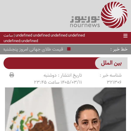
undefined undefined undefined undefined | ساعت
undefined:undefined
خط خبر
قیمت طلای جهانی امروز پنجشنبه 15 مرداد 1405
بین الملل
شناسه خبر :
تاریخ انتشار :
دوشنبه
321306
1405/03/11 ساعت 23:45