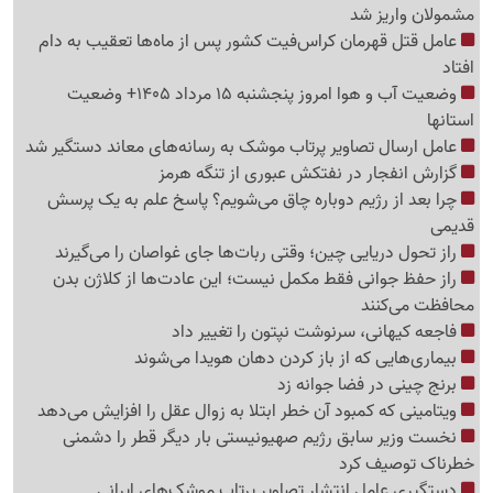
مشمولان واریز شد
عامل قتل قهرمان کراس‌فیت کشور پس از ماه‌ها تعقیب به دام
افتاد
وضعیت آب و هوا امروز پنجشنبه 15 مرداد 1405+ وضعیت
استانها
عامل ارسال تصاویر پرتاب موشک به رسانه‌های معاند دستگیر شد
گزارش انفجار در نفتکش عبوری از تنگه هرمز
چرا بعد از رژیم دوباره چاق می‌شویم؟ پاسخ علم به یک پرسش
قدیمی
راز تحول دریایی چین؛ وقتی ربات‌ها جای غواصان را می‌گیرند
راز حفظ جوانی فقط مکمل نیست؛ این عادت‌ها از کلاژن بدن
محافظت می‌کنند
فاجعه کیهانی، سرنوشت نپتون را تغییر داد
بیماری‌هایی که از باز کردن دهان هویدا می‌شوند
برنج چینی در فضا جوانه زد
ویتامینی که کمبود آن خطر ابتلا به زوال عقل را افزایش می‌دهد
نخست وزیر سابق رژیم صهیونیستی بار دیگر قطر را دشمنی
خطرناک توصیف کرد
دستگیری عامل انتشار تصاویر پرتاب موشک‌های ایرانی