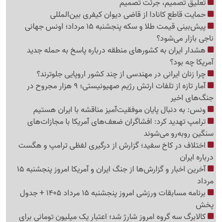
تعلیق تصمیم، جرئت تصمیم
حمایت قاطع کانادا از قاضی دیوان کیفری بین‌المللی
پیش‌بینی قیمت طلا و سکه پنجشنبه 15 مرداد؛ اونس جهانی
ناجی بازار می‌شود؟
هشدار ایران به کشورهای منطقه درباره پاسخ به حمله جدید
آمریکا چه بود؟
چرا زنان ایرانی در مهندسی از چند کشور اروپایی جلوترند؟
آمار تازه از تلفات ارتش رژیم صهیونیستی؛ 9 هزار مجروح در
جنگ‌های اخیر
ونس: به دنبال پایان موفقیت‌آمیز مناقشه با ایران هستیم
ترامپ تهدید کرد: افشاگران ضعف‌های آمریکا با مجازات‌های
سنگین روبه‌رو می‌شوند
اختلاف در کاخ سفید؛ گزارش از درگیری لفظی ترامپ و هگست
درباره ایران
آخرین اخبار و گزارش‌ها از جنگ ایران و آمریکا امروز پنجشنبه 15
مرداد
برنامه مسابقات ورزشی امروز پنجشنبه 15 مرداد 1405 + جدول
پخش
کالابرگ سه گروه امروز شارژ شد؛ اعتبار یک میلیون تومانی برای