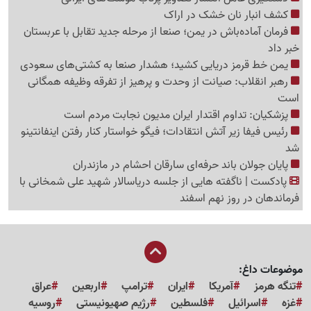
کشف انبار نان خشک در اراک
فرمان آماده‌باش در یمن؛ صنعا از مرحله جدید تقابل با عربستان
خبر داد
یمن خط قرمز دریایی کشید؛ هشدار صنعا به کشتی‌های سعودی
رهبر انقلاب: صیانت از وحدت و پرهیز از تفرقه وظیفه همگانی
است
پزشکیان: تداوم اقتدار ایران مدیون نجابت مردم است
رئیس فیفا زیر آتش انتقادات؛ فیگو خواستار کنار رفتن اینفانتینو
شد
پایان جولان باند حرفه‌ای سارقان احشام در مازندران
پادکست | ناگفته هایی از جلسه دریاسالار شهید علی شمخانی با
فرماندهان در روز نهم اسفند
موضوعات داغ:
تنگه هرمز
آمریکا
ایران
ترامپ
اربعین
عراق
غزه
اسرائیل
فلسطین
رژیم صهیونیستی
روسیه