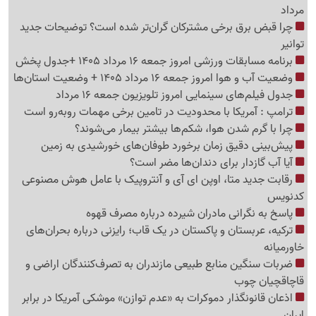
مرداد
چرا قبض برق برخی مشترکان گران‌تر شده است؟ توضیحات جدید
توانیر
برنامه مسابقات ورزشی امروز جمعه 16 مرداد 1405 +جدول پخش
وضعیت آب و هوا امروز جمعه 16 مرداد 1405 + وضعیت استان‌ها
جدول فیلم‌های سینمایی امروز تلویزیون جمعه 16 مرداد
ترامپ : آمریکا با محدودیت در تامین برخی مهمات روبه‌رو است
چرا با گرم شدن هوا، شکم‌ها بیشتر بیمار می‌شوند؟
پیش‌بینی دقیق زمان برخورد طوفان‌های خورشیدی به زمین
آیا آب گازدار برای دندان‌ها مضر است؟
رقابت جدید متا، اوپن ای آی و آنتروپیک با عامل هوش مصنوعی
کدنویس
پاسخ به نگرانی مادران شیرده درباره مصرف قهوه
ترکیه، عربستان و پاکستان در یک قاب؛ رایزنی درباره بحران‌های
خاورمیانه
ضربات سنگین منابع طبیعی مازندران به تصرف‌کنندگان اراضی و
قاچاقچیان چوب
اذعان قانونگذار دموکرات به «عدم توازن» موشکی آمریکا در برابر
ایران