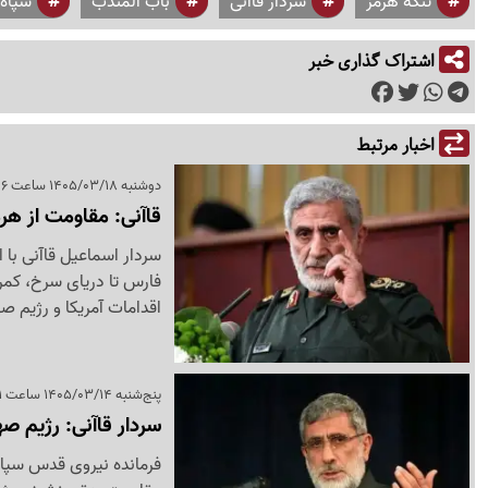
تنگه هرمز
سردار قاآنی
باب المندب
سپاه
اشتراک گذاری خبر
اخبار مرتبط
دوشنبه 1405/03/18 ساعت 23:06
قاآنی: مقاومت از هرم
سردار اسماعیل قاآنی با ا
فارس تا دریای سرخ، کم
اقدامات آمریکا و رژیم ص
پنج‌شنبه 1405/03/14 ساعت 16:21
سردار قاآنی: رژیم ص
فرمانده نیروی قدس سپاه 