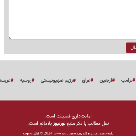
ترامپ
اربعین
عراق
رژیم صهیونیستی
روسیه
عربست
امانت‌داری فضیلت است.
نقل مطالب با ذکر منبع
نورنیوز
بلامانع است.
copyright © 2024
www.nournews.ir
, all rights reserved.