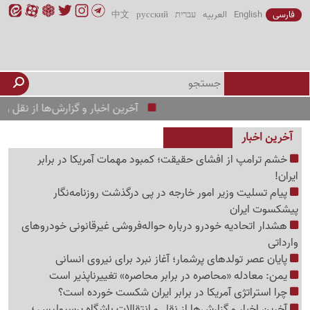
فارسی
English
العربیه
עברית
русский
中文
آخرین اخبار و گزارش‌ها از نقل و انتقالات با
آخرین اخبار
خشم ترامپ از افشای حقیقت؛ کمبود مهمات آمریکا در برابر
ایران!
پیام تسلیت وزیر امور خارجه در پی درگذشت روزنامه‌نگار
پیشکسوت ایران
هشدار اتحادیه خودرو درباره حواله‌فروشی غیرقانونی خودروهای
وارداتی
پایان عصر تولدهای پرشمار؛ آغاز نبرد برای نیروی انسانی
یمن: معادله «محاصره در برابر محاصره» تغییرناپذیر است
چرا استراتژی آمریکا در برابر ایران شکست خورده است؟
آخرین اخبار و گزارش‌ها از نقل و انتقالات باشگاه پرسپولیس ؛