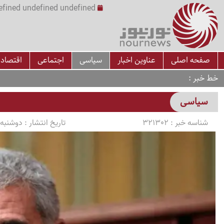
undefined undefined undefined undefined | س
صفحه اصلی
عناوین اخبار
سیاسی
اجتماعی
اقتصاد
خط خبر
سیاسی
شناسه خبر :
321302
تاریخ انتشار :
دوشنبه 1405/03/11 ساعت :10