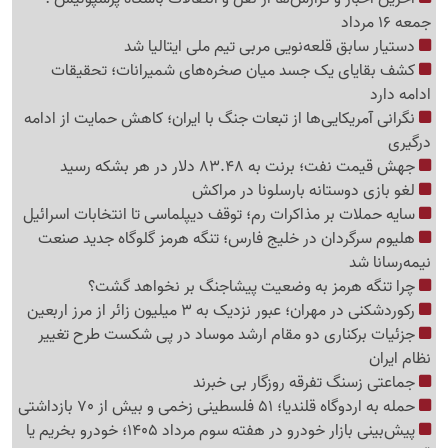
جمعه 16 مرداد
دستیار سابق قلعه‌نویی مربی تیم ملی ایتالیا شد
کشف بقایای یک جسد میان صخره‌های شمیرانات؛ تحقیقات
ادامه دارد
نگرانی آمریکایی‌ها از تبعات جنگ با ایران؛ کاهش حمایت از ادامه
درگیری
جهش قیمت نفت؛ برنت به 83.48 دلار در هر بشکه رسید
لغو بازی دوستانه بارسلونا در مراکش
سایه حملات بر مذاکرات رم؛ توقف دیپلماسی تا انتخابات اسرائیل
هلیوم سرگردان در خلیج فارس؛ تنگه هرمز گلوگاه جدید صنعت
نیمه‌رسانا شد
چرا تنگه هرمز به وضعیت پیشاجنگ بر نخواهد گشت؟
رکوردشکنی در مهران؛ عبور نزدیک به 3 میلیون زائر از مرز اربعین
جزئیات برکناری دو مقام ارشد موساد در پی شکست طرح تغییر
نظام ایران
جماعتی زسنگ تفرقه روزگار بی خبرند
حمله به اردوگاه قلندیا؛ 51 فلسطینی زخمی و بیش از 70 بازداشتی
پیش‌بینی بازار خودرو در هفته سوم مرداد 1405؛ خودرو بخریم یا