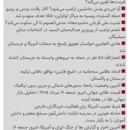
قیمت‌ها تغییر می‌کند؟
آیا جی‌دی ونس جانشین ترامپ می‌شود؟ آغاز رقابت ونس و روبیو
حمله گسترده روسیه به مراکز اوکراین؛ 155 هدف منهدم شد
امنیت ملی قربانی «شنیده‌ها»؛ مدعی‌العموم تا کی سکوت می‌کند؟
خشم ترامپ از پیروزی عبدالرحمان السید در انتخابات سنای
میشیگان
هادی العامری خواستار تعویق پاسخ به حملات آمریکا و عربستان
شد
انصارالله:58 نفر در حمله به نیروهای وابسته به عربستان کشته
شدند
اتحاد نظامی سه‌جانبه در خلیج فارس؛ توافق دفاعی ترکیه،
عربستان و پاکستان
آخرین وضعیت راه‌ها؛ محورهای شمالی و مرزی بدون ترافیک
قیمت طلای جهانی امروز جمعه 16 مرداد 1405 ؛ تحلیل بازار
جهانی طلا در هفته آینده
شرط عجیب آمریکا برای فعالیت خبرنگاران خارجی
حادثه خونین در مدرسه تایلند؛ دانش‌آموز مسلح معلم و دانش
آموزان را به رگبار بست
آخرین اخبار و گزارش ها از جنگ ایران و آمریکا؛ امروز جمعه 16