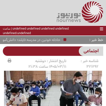
undefined undefined undefined undefined | ساعت
undefined:undefined
خط خبر
حادثه خونین در مدرسه تایلند؛ دانش‌آموز مسل
اجتماعی
شناسه خبر :
تاریخ انتشار :
دوشنبه
321292
1405/03/11 ساعت 21:38