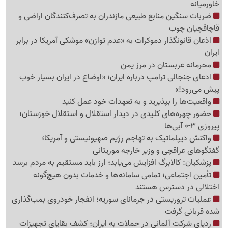
خاورمیانه
ضربات سنگین منابع طبیعی مازندران به تصرف‌کنندگان اراضی و
قاچاقچیان چوب
اذعان قانونگذار دموکرات به «عدم توازن» موشکی آمریکا در برابر
ایران
محرمانه عربستان در مرز یمن
ادعای جنجالی ترامپ درباره ایران؛ «اوضاع در ایران بسیار خوب
پیش می‌رود!»
واقعیت‌ها را بپذیرید و به تعهدات خود عمل کنید
حضور چهره‌های کلیدی در دیدار استقلال و استقلال خوزستان؛
پیروزی 3-0 آبی‌ها
واکنش دیپلماتیک به تهاجم رژیم صهیونیستی و آمریکا؛
گفتگوهای عراقچی و وزیر خارجه موریتانی
پزشکیان: کالابرگ افزایش می‌یابد؛ ارز باید مستقیم به مردم برسد
تأمین اجتماعی؛ تمامی سامانه‌ها و خدمات بدون هیچ‌گونه
اختلالی در دسترس هستند
عملیات تروریستی در جرمانای سوریه؛ انفجار خودروی بمب‌گذاری
شده قربانی گرفت
ردپای شرکت آلمانی در حملات به ایران؛ کشف بقایای تجهیزات