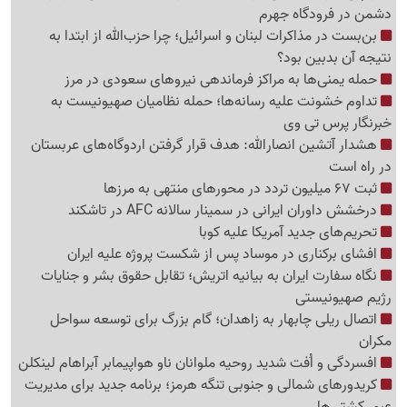
دشمن در فرودگاه جهرم
بن‌بست در مذاکرات لبنان و اسرائیل؛ چرا حزب‌الله از ابتدا به
نتیجه آن بدبین بود؟
حمله یمنی‌ها به مراکز فرماندهی نیروهای سعودی در مرز
تداوم خشونت علیه رسانه‌ها؛ حمله نظامیان صهیونیست به
خبرنگار پرس تی وی
هشدار آتشین انصارالله: هدف قرار گرفتن اردوگاه‌های عربستان
در راه است
ثبت 67 میلیون تردد در محورهای منتهی به مرزها
درخشش داوران ایرانی در سمینار سالانه AFC در تاشکند
تحریم‌های جدید آمریکا علیه کوبا
افشای برکناری در موساد پس از شکست پروژه علیه ایران
نگاه سفارت ایران به بیانیه اتریش؛ تقابل حقوق بشر و جنایات
رژیم صهیونیستی
اتصال ریلی چابهار به زاهدان؛ گام بزرگ برای توسعه سواحل
مکران
افسردگی و اُفت شدید روحیه ملوانان ناو هواپیمابر آبراهام لینکلن
کریدورهای شمالی و جنوبی تنگه هرمز؛ برنامه جدید برای مدیریت