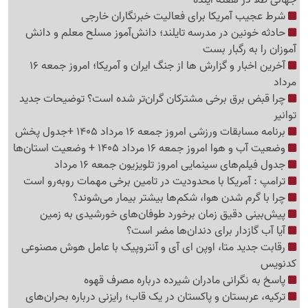
جهانی طلا در هفته آینده
شرط عجیب آمریکا برای فعالیت خبرنگاران خارجی
حادثه خونین در مدرسه تایلند؛ دانش‌آموز مسلح معلم و دانش
آموزان را به رگبار بست
آخرین اخبار و گزارش ها از جنگ ایران و آمریکا؛ امروز جمعه 16
مرداد
چرا قبض برق برخی مشترکان گران‌تر شده است؟ توضیحات جدید
توانیر
برنامه مسابقات ورزشی امروز جمعه 16 مرداد 1405 +جدول پخش
وضعیت آب و هوا امروز جمعه 16 مرداد 1405 + وضعیت استان‌ها
جدول فیلم‌های سینمایی امروز تلویزیون جمعه 16 مرداد
ترامپ : آمریکا با محدودیت در تامین برخی مهمات روبه‌رو است
چرا با گرم شدن هوا، شکم‌ها بیشتر بیمار می‌شوند؟
پیش‌بینی دقیق زمان برخورد طوفان‌های خورشیدی به زمین
آیا آب گازدار برای دندان‌ها مضر است؟
رقابت جدید متا، اوپن ای آی و آنتروپیک با عامل هوش مصنوعی
کدنویس
پاسخ به نگرانی مادران شیرده درباره مصرف قهوه
ترکیه، عربستان و پاکستان در یک قاب؛ رایزنی درباره بحران‌های