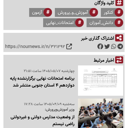
کلید واژگان
کنکور
آموزش_و_پرورش
آزمون
دانش_آموزان
امتحانات_نهایی
اشتراک گذاری خبر
https://nournews.ir/n/321292
اخبار مرتبط
چهارشنبه 1405/05/07 ساعت 21:51
برنامه امتحانات نهایی برگزارنشده پایه
دوازدهم 4 استان جنوبی منتشر شد
سه‌شنبه 1405/04/09 ساعت 17:28
وزیر آموزش‌وپرورش:
از وضعیت مدارس دولتی و غیردولتی
راضی نیستم