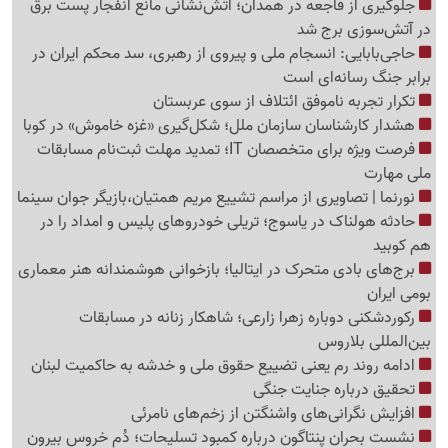
جلوگیری از فاجعه در همدان؛ آتش‌نشانی مانع انفجار پست برق
در آتش‌سوزی برج شد
حاجی‌بابایی: انسجام ملی و پیروی از رهبری، سد محکم ایران در
برابر جنگ رسانه‌ای است
تکرار تجربه ناموفق ائتلاف از سوی عربستان
هشدار کارشناسان سازمان ملل؛ شکل‌گیری «غزه‌ خاموش» در کوبا
فرصت ویژه برای متخصصان IT؛ تمدید مهلت ثبت‌نام مسابقات
ملی مهارت
نورنما | تصاویری از مراسم تشییع مریم همتیان،بازیگر جوان سینما
حادثه هولناک در یاسوج؛ تریلی خودروهای پلیس و امداد را در
هم کوبید
برج‌های بادی متحرک در ایتالیا؛ بازخوانی هوشمندانه هنر معماری
بومی ایران
رکوردشکنی دوباره زهرا زارعی؛ شاهکار زنانه در مسابقات
بین‌المللی بلاروس
ادامه روند رم یعنی تضییع حقوق ملی و خدشه به حاکمیت لبنان
تحقیق درباره جنایت جنگی
افزایش نگرانی‌های واشنگتن از زخم‌های نامرئی
نشست بحران پنتاگون درباره کمبود تسلیحات؛ دُم خروس بیرون