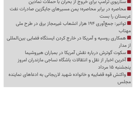
سناریوی ترامپ برای خروج از بحران با حملات نمادین
محاصره در برابر محاصره؛ یمن مسیرهای جایگزین صادرات نفت
عربستان را بست
توانیر: جمع‌آوری 194 هزار انشعاب غیرمجاز برق در طرح ملی
مهتاب
همکاری روسیه و آمریکا در خارج کردن ایستگاه فضایی بین‌المللی
از مدار
سکوت گوترش درباره نقش آمریکا در بمباران هیروشیما
آخرین اخبار از نقل و انتقالات باشگاه نساجی مازندران امروز
پنجشنبه 15 مرداد
واکنش قوه قضاییه و خانواده شهید لاریجانی به ادعاهای نماینده
مجلس