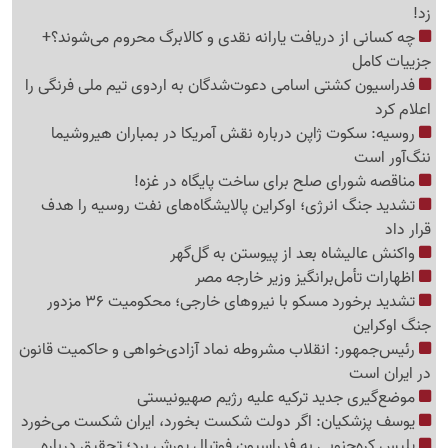
زد!
چه کسانی از دریافت یارانه نقدی و کالابرگ محروم می‌شوند؟+
جزییات کامل
فدراسیون کشتی اسامی دعوت‌شدگان به اردوی تیم ملی فرنگی را
اعلام کرد
روسیه: سکوت ژاپن درباره نقش آمریکا در بمباران هیروشیما
ننگ‌آور است
مناقصه شورای صلح برای ساخت پایگاه در غزه!
تشدید جنگ انرژی؛ اوکراین پالایشگاه‌های نفت روسیه را هدف
قرار داد
واکنش عالیشاه بعد از پیوستن به گل‌گهر
اظهارات تأمل‌برانگیز وزیر خارجه مصر
تشدید برخورد مسکو با نیروهای خارجی؛ محکومیت 36 مزدور
جنگ اوکراین
رئیس‌جمهور: انقلاب مشروطه نماد آزادی‌خواهی و حاکمیت قانون
در ایران است
موضع‌گیری جدید ترکیه علیه رژیم صهیونیستی
یوسف پزشکیان: اگر دولت شکست بخورد، ایران شکست می‌خورد
پلیس کره‌جنوبی به فدراسیون فوتبال یورش برد؛ تحقیق درباره