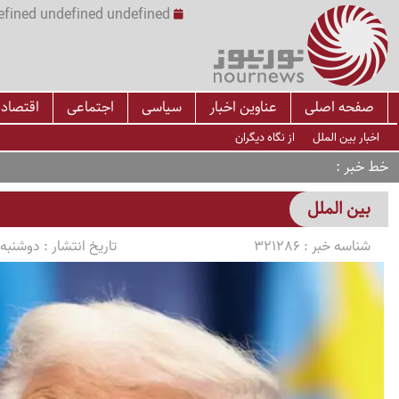
undefined undefined undefined undefined | س
صفحه اصلی
عناوین اخبار
سیاسی
اجتماعی
اقتصاد
اخبار بین الملل
از نگاه دیگران
خط خبر
بین الملل
شناسه خبر :
321286
تاریخ انتشار :
دوشنبه 1405/03/11 ساعت :23