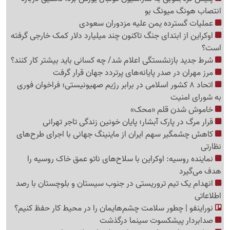
انتصاب هونگ میونگ بو
عملیات گسترده یمن علیه مزدوران سعودی
اوکراین از ابتدای جنگ تاکنون چند میلیارد دلار کمک خارجی گرفته
است؟
شرط جدید بازنشستگی اعلام شد/ چه کسانی باید بیشتر کار کنند؟
مرز مهران در صدر پایانه‌های پرتردد جهان قرار گرفت
اتحاد 8 کشور اسلامی در برابر رژیم صهیونیستی؛ فراخوان فوری
به شورای امنیت
خاموش شدن قلم «محک»
قرار مرگ در پارک آبشار؛ پایان خونین زندگی تاجر تهرانی
کاهش چشمگیر سهم ایران از ماینینگ جهانی با اجرای طرح‌های
نظارتی
نماینده روسیه: اوکراین با سلاح‌های ناتو عمق خاک روسیه را
هدف می‌گیرد
انهدام یک تیم تروریستی در جنوب سیستان و بلوچستان با رصد
اطلاعاتی
نوراینفو | چطور سلامت چشم‌هایمان را در محیط کار حفظ کنیم؟
صدابردار پیشکسوت سینما درگذشت