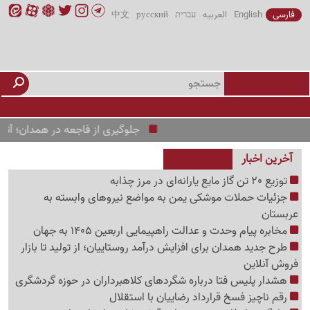
فارسی
English
العربیه
עברית
русский
中文
جلوگیری از فاجعه در همدان؛ آتش‌نشانی 
آخرین اخبار
توزیع 20 تن گاز مایع یارانه‌ای در مرز چذابه
جزئیات حملات موشکی یمن به مواضع نیروهای وابسته به
عربستان
مخابره پیام وحدت و عدالت راهپیمایی اربعین 1405 به جهان
طرح جدید همدان برای افزایش درآمد روستاییان؛ از تولید تا بازار
فروش آنلاین
هشدار پلیس فتا درباره شگردهای کلاهبرداران در حوزه گردشگری
رقم ناچیز فسخ قرارداد رضاییان با استقلال