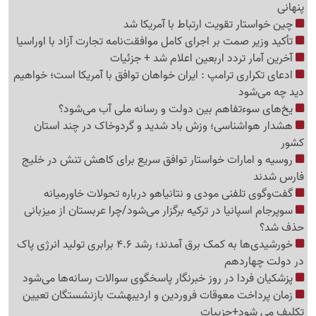
پنهانی
چین خواستار تقویت ارتباط با آمریکا شد
تأکید وزیر صمت بر اجرای کامل موافقت‌نامه تجارت آزاد با اوراسیا
آخرین آمار تردد اربعین اعلام شد + جزئیات
ادعای تکراری ترامپ : ایران خواهان توافق با آمریکا است؛ خواهیم
دید چه می‌شود
یخ‌های سوءتفاهم بین دولت و رسانه ملی آب می‌شود؟
هشدار هواشناسی؛ وزش باد شدید و گردوخاک در چند استان
کشور
روسیه و امارات خواستار توافق سریع برای کاهش تنش در خلیج
فارس شدند
گفت‌وگوی تلفنی مودی و نتانیاهو درباره تحولات خاورمیانه
سوپرجام اسپانیا در ترکیه برگزار می‌شود/چرا عربستان از میزبانی
حذف شد؟
خورشیدی‌ها به کمک برق آمدند؛ رشد 4.6 برابری تولید انرژی پاک
در دولت چهاردهم
پزشکیان فردا در روز خبرنگار پاسخگوی سوالات رسانه‌ها می‌شود
زمان پرداخت معوقات فروردین و اردیبهشت بازنشستگان تعیین
تکلیف می شود+جزییات