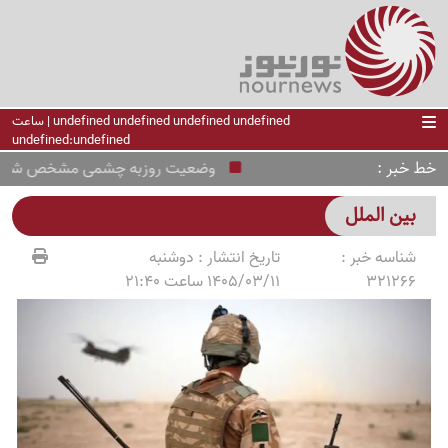
undefined undefined undefined undefined | ساعت
undefined:undefined
خط خبر
وضعیت روزبه چشمی مشخص شد
بین الملل
شناسه خبر :
تاریخ انتشار :
دوشنبه
321266
1405/03/11 ساعت 21:40