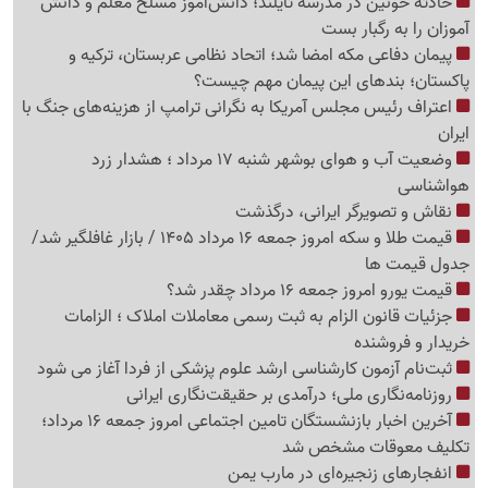
حادثه خونین در مدرسه تایلند؛ دانش‌آموز مسلح معلم و دانش
آموزان را به رگبار بست
پیمان دفاعی مکه امضا شد؛ اتحاد نظامی عربستان، ترکیه و
پاکستان؛ بندهای این پیمان مهم چیست؟
اعتراف رئیس مجلس آمریکا به نگرانی ترامپ از هزینه‌های جنگ با
ایران
وضعیت آب و هوای بوشهر شنبه 17 مرداد ؛ هشدار زرد
هواشناسی
نقاش و تصویرگر ایرانی، درگذشت
قیمت طلا و سکه امروز جمعه 16 مرداد 1405 / بازار غافلگیر شد/
جدول قیمت ها
قیمت یورو امروز جمعه 16 مرداد چقدر شد؟
جزئیات قانون الزام به ثبت رسمی معاملات املاک ؛ الزامات
خریدار و فروشنده
ثبت‌نام‌ آزمون کارشناسی ارشد علوم پزشکی از فردا آغاز می شود
روزنامه‌نگاری ملی؛ درآمدی بر حقیقت‌نگاری ایرانی
آخرین اخبار بازنشستگان تامین اجتماعی امروز جمعه 16 مرداد؛
تکلیف معوقات مشخص شد
انفجارهای زنجیره‌ای در مارب یمن