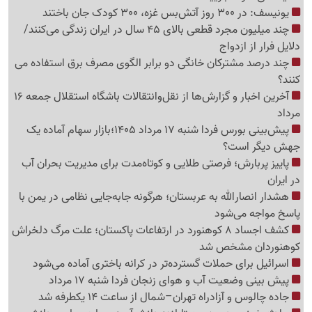
یونیسف: در 300 روز آتش‌بس غزه، 300 کودک جان باختند
چند میلیون مجرد قطعی بالای 45 سال در ایران زندگی می‌کنند/
دلایل فرار از ازدواج
چند درصد مشترکان خانگی دو برابر الگوی مصرف برق استفاده می
کنند؟
آخرین اخبار و گزارش‌ها از نقل‌وانتقالات باشگاه استقلال جمعه 16
مرداد
پیش‌بینی بورس فردا شنبه 17 مرداد 1405؛بازار سهام آماده یک
جهش دیگر است؟
پاییز پربارش؛ فرصتی طلایی و کوتاه‌مدت برای مدیریت بحران آب
در ایران
هشدار انصارالله به عربستان؛ هرگونه جابه‌جایی نظامی در یمن با
پاسخ مواجه می‌شود
کشف اجساد 8 کوهنورد در ارتفاعات پاکستان؛ علت مرگ دلخراش
کوهنوردان مشخص شد
اسرائیل برای حملات گسترده‌تر در کرانه باختری آماده می‌شود
پیش بینی وضعیت آب و هوای زنجان فردا شنبه 17 مرداد
جاده چالوس و آزادراه تهران–شمال از ساعت 14 یکطرفه شد