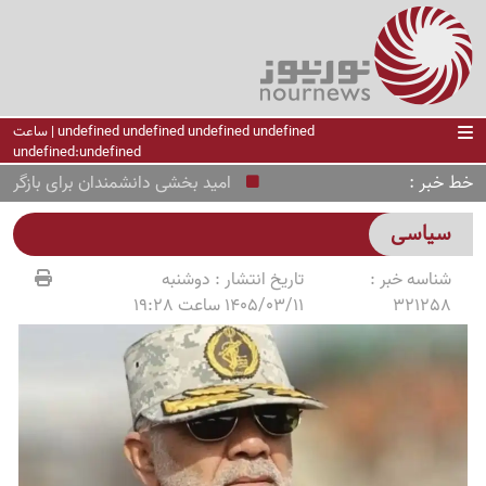
undefined undefined undefined undefined | ساعت
undefined:undefined
خط خبر
امید بخشی دانشمندان برای بازگرداندن 
سیاسی
شناسه خبر :
تاریخ انتشار :
دوشنبه
321258
1405/03/11 ساعت 19:28