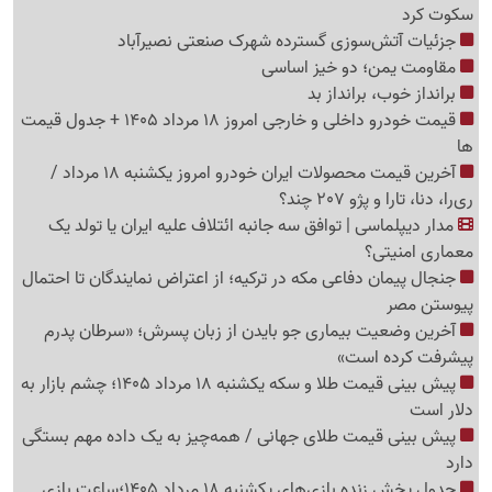
سکوت کرد
جزئیات آتش‌سوزی گسترده شهرک صنعتی نصیرآباد
مقاومت یمن؛ دو خیز اساسی
برانداز خوب، برانداز بد
قیمت خودرو داخلی و خارجی امروز 18 مرداد 1405 + جدول قیمت
ها
آخرین قیمت محصولات ایران خودرو امروز یکشنبه 18 مرداد /
ری‌را، دنا، تارا و پژو 207 چند؟
مدار دیپلماسی | توافق سه جانبه ائتلاف علیه ایران یا تولد یک
معماری امنیتی؟
جنجال پیمان دفاعی مکه در ترکیه؛ از اعتراض نمایندگان تا احتمال
پیوستن مصر
آخرین وضعیت بیماری جو بایدن از زبان پسرش؛ «سرطان پدرم
پیشرفت کرده است»
پیش بینی قیمت طلا و سکه یکشنبه 18 مرداد 1405؛ چشم بازار به
دلار است
پیش بینی قیمت طلای جهانی / همه‌چیز به یک داده مهم بستگی
دارد
جدول پخش زنده بازی‌های یکشنبه 18 مرداد 1405؛ساعت بازی