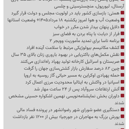
آرسنال، لیورپول، منچسترسیتی و چلسی
همتی: بازسازی کشور باید در اولویت مجلس و دولت قرار گیرد
وضعیت آب و هوا امروز یکشنبه 18 مرداد1405+ وضعیت استانها
دلایل پنهان بیدار شدن مکرر در خواب
فرار از دیابت با پناه بردن به فضای سبز
برنامه ناسا برای تمدید مأموریت وویجر 2
کشف مکانیسم بیولوژیکی مرتبط با سلامت آینده افراد
نقش مکمل‌های باکتریایی در بهبود باروری زنان بالای 35 سال
صربستان و اسرائیل کارخانه تولید پهپاد راه‌اندازی می‌کنند
چین 82 درصد سفارش بازار کشتی‌سازی جهان را گرفت
حمله پهپادی اوکراین به مسیر حیاتی گاز روسیه به اروپا
اسپانیا در واکنش به ایتالیا محدودیت مرزی اعمال کرد
آتش ارتفاعات سروآباد پس از 24 ساعت مهار شد
داوران بخش نمایشنامه‌نویسی نهمین اشکواره حسینی مشخص
شدند
دستگیری عضو شورای شهر رضوانشهر در پرونده فساد مالی
یورش بزرگ به مهاجران در جورجیا؛ بیش از 1200 نفر بازداشت
شدند