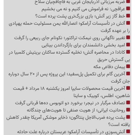
ضربه مرزبانی آذربایجان غربی به قاچاقچیان سلاح
عراقچی: نه فراموش می کنیم و نه می بخشیم
خط گاز زیر آتش؛ بازی بزرگ‌تری پشت پرده است؟
آتش در تأسیسات آرامکو؛ انصارالله یمن مسئولیت حمله پهپادی
را بر عهده گرفت
تغییر ناگهانی روی نیمکت تراکتور؛ نکونام جای ربیعی را گرفت
امید بخشی دانشمندان برای بازگرداندن بینایی
کانادا در محاصره آتش؛ تخلیه گسترده ساکنان بریتیش کلمبیا در
پی گسترش حریق
پیمان دفاعی مکه
آخرین گام برای تکمیل پل‌سفید؛ این پروژه پس از 20 سال دوباره
جان گرفت
آخرین قیمت محصولات سایپا امروز یکشنبه 18 مرداد + قیمت
شاهین، اطلس، کوییک و ساینا
تصادف مرگبار در نیجر؛ برخورد دو اتوبوس ده‌ها قربانی گرفت
روحانیت ایرانی؛ از هویت صنفی تا هویت‌های چندگانه
پشت پرده ضرب‌الاجل پنتاگون؛ ذخایر موشکی آمریکا چقدر کاهش
یافته است؟
آتش‌سوزی در تأسیسات آرامکو؛ عربستان درباره علت حادثه