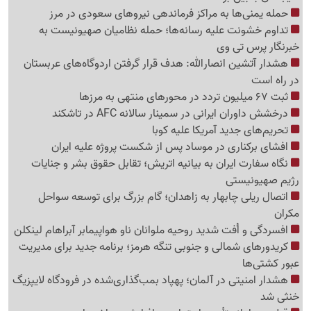
حمله یمنی‌ها به مراکز فرماندهی نیروهای سعودی در مرز
تداوم خشونت علیه رسانه‌ها؛ حمله نظامیان صهیونیست به
خبرنگار پرس تی وی
هشدار آتشین انصارالله: هدف قرار گرفتن اردوگاه‌های عربستان
در راه است
ثبت 67 میلیون تردد در محورهای منتهی به مرزها
درخشش داوران ایرانی در سمینار سالانه AFC در تاشکند
تحریم‌های جدید آمریکا علیه کوبا
افشای برکناری در موساد پس از شکست پروژه علیه ایران
نگاه سفارت ایران به بیانیه اتریش؛ تقابل حقوق بشر و جنایات
رژیم صهیونیستی
اتصال ریلی چابهار به زاهدان؛ گام بزرگ برای توسعه سواحل
مکران
افسردگی و اُفت شدید روحیه ملوانان ناو هواپیمابر آبراهام لینکلن
کریدورهای شمالی و جنوبی تنگه هرمز؛ برنامه جدید برای مدیریت
عبور کشتی‌ها
هشدار امنیتی در آلمان؛ پهپاد بمب‌گذاری‌شده در فرودگاه لایپزیگ
خنثی شد