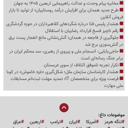
مخابره پیام وحدت و عدالت راهپیمایی اربعین 1405 به جهان
طرح جدید همدان برای افزایش درآمد روستاییان؛ از تولید تا بازار
فروش آنلاین
هشدار پلیس فتا درباره شگردهای کلاهبرداران در حوزه گردشگری
رقم ناچیز فسخ قرارداد رضاییان با استقلال
جلوگیری از فاجعه در همدان؛ آتش‌نشانی مانع انفجار پست برق
در آتش‌سوزی برج شد
حاجی‌بابایی: انسجام ملی و پیروی از رهبری، سد محکم ایران در
برابر جنگ رسانه‌ای است
تکرار تجربه ناموفق ائتلاف از سوی عربستان
هشدار کارشناسان سازمان ملل؛ شکل‌گیری «غزه‌ خاموش» در کوبا
فرصت ویژه برای متخصصان IT؛ تمدید مهلت ثبت‌نام مسابقات
ملی مهارت
موضوعات داغ:
تنگه هرمز
آمریکا
ایران
ترامپ
اربعین
عراق