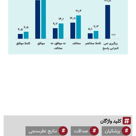
کلید واژگان
پزشکیان
صداقت
نتایج نظرسنجی