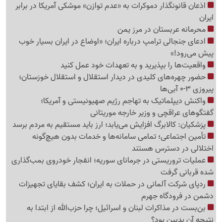
اذعان قانونگذار دموکرات به «عدم توازن» موشکی آمریکا در برابر
ایران
محرمانه عربستان در مرز یمن
ادعای جنجالی ترامپ درباره ایران؛ «اوضاع در ایران بسیار خوب
پیش می‌رود!»
واقعیت‌ها را بپذیرید و به تعهدات خود عمل کنید
حضور چهره‌های کلیدی در دیدار استقلال و استقلال خوزستان؛
پیروزی 3-0 آبی‌ها
واکنش دیپلماتیک به تهاجم رژیم صهیونیستی و آمریکا؛
گفتگوهای عراقچی و وزیر خارجه موریتانی
پزشکیان: کالابرگ افزایش می‌یابد؛ ارز باید مستقیم به مردم برسد
تأمین اجتماعی؛ تمامی سامانه‌ها و خدمات بدون هیچ‌گونه
اختلالی در دسترس هستند
عملیات تروریستی در جرمانای سوریه؛ انفجار خودروی بمب‌گذاری
شده قربانی گرفت
ردپای شرکت آلمانی در حملات به ایران؛ کشف بقایای تجهیزات
دشمن در فرودگاه جهرم
بن‌بست در مذاکرات لبنان و اسرائیل؛ چرا حزب‌الله از ابتدا به
نتیجه آن بدبین بود؟