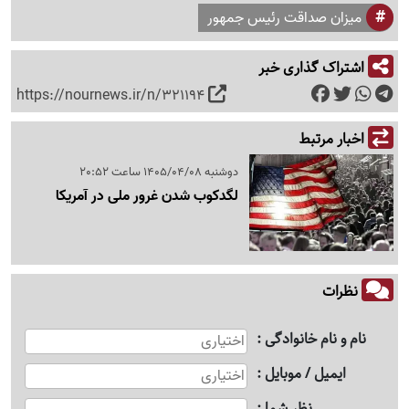
میزان صداقت رئیس جمهور
اشتراک گذاری خبر
https://nournews.ir/n/321194
اخبار مرتبط
دوشنبه 1405/04/08 ساعت 20:52
لگدکوب شدن غرور ملی در آمریکا
نظرات
نام و نام خانوادگی
ایمیل / موبایل
نظر شما