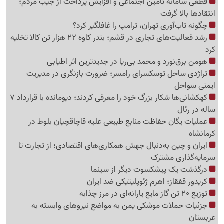
قطعی سامانه تأمین اجتماعی و افزایش پرداخت از جیب مردم؛
انتقادها بالا گرفت
چگونه تاب‌آوری تهران، ترامپ را غافلگیر کرد؟
رشد فعالیت‌های تجاری در قشم؛ بندر کاوه 22 هزار تن کالا تخلیه
کرد
هومن برق‌نورد و محمد بی‌ریا در جدیدترین اثر اطیابی
تراژدی ساحل توسکسرای رامسر؛ ضرورت بازنگری در مدیریت
ایمنی سواحل
کهکشانی‌ها شکار بزرگ خود را معرفی کردند؛ دیومانده با قرارداد 7
ساله در رئال
عملیات یگان حفاظت منابع طبیعی علیه قاچاقچیان بلوط در
کرمانشاه
ایران و چین به‌دنبال جهش همکاری‌های اقتصادی؛ از تجارت تا
سرمایه‌گذاری مشترک
درگذشت یک پیشکسوت دیگر از سینما
کریدور قفقاز؛ اهرم ژئوپلیتیکی ضد ایران
توزیع 20 تن گاز مایع یارانه‌ای در مرز چذابه
جزئیات حملات موشکی یمن به مواضع نیروهای وابسته به
عربستان