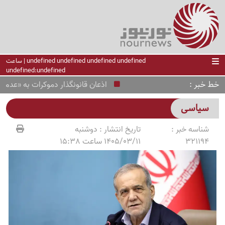
undefined undefined undefined undefined | ساعت
undefined:undefined
خط خبر
اذعان قانونگذار دموکرات به «عدم توازن»
سیاسی
شناسه خبر :
تاریخ انتشار :
دوشنبه
321194
1405/03/11 ساعت 15:38