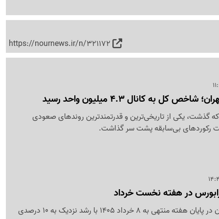
https://nournews.ir/n/321172
ص کل به کانال 4.3 میلیون واحد رسید
که گذشت، یکی از تاریخی‌ترین و قدرتمندترین روندهای صعودی
 ثبت رکوردهای بی‌سابقه پشت سر گذاشت.
رابورس در هفته نخست خرداد
شاخص کل فرابورس ایران در پایان هفته منتهی به 8 خرداد 1405 با رشد نزدیک به 10 درصدی