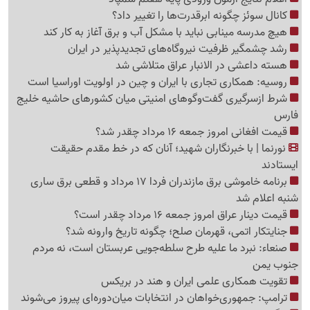
کانال سوئز چگونه ابرقدرت‌ها را تغییر داد؟
هیچ مدرسه مینابی نباید با مشکل آب و برق آغاز به کار کند
رشد چشمگیر ظرفیت نیروگاه‌های تجدیدپذیر در ایران
هسته داعشی در الانبار عراق متلاشی شد
روسیه: همکاری تجاری با ایران و چین در اولویت اوراسیا است
شرط ازسرگیری گفت‌وگوهای امنیتی میان کشورهای حاشیه خلیج
فارس
قیمت افغانی امروز جمعه 16 مرداد چقدر شد؟
نورنما | با خبرنگاران شهید؛ آنان که در خط مقدم حقیقت
ایستادند
برنامه خاموشی برق مازندران فردا 17 مرداد و قطعی برق ساری
شنبه اعلام شد
قیمت دینار عراق امروز جمعه 16 مرداد چقدر است؟
جنایتکار اتمی، قهرمان صلح؛ چگونه تاریخ وارونه شد؟
صنعاء: نبرد ما علیه طرح سلطه‌جویی عربستان است، نه مردم
جنوب یمن
تقویت همکاری علمی ایران و هند در بریکس
ترامپ: جمهوری‌خواهان در انتخابات میان‌دوره‌ای پیروز می‌شوند