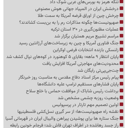
تنگه هرمز به بورس‌های عربی شوک داد
درخشش ایران در المپیاد جهانی هوش مصنوعی
چرخش چین از اوراق قرضه آمریکا به سمت طلا
صهیونیست‌ها چگونه مذاکرات رم را به بن‌بست کشاندند؟
عملیات مظنون‌گیری در 30 استان ترکیه
مراسم تشییع مریم همتیان برگزار شد
جنگ فناوری آمریکا و چین به زیرساخت‌های آرژانتین رسید
زلنسکی بازنده انتخابات فرضی اوکراین
پایان انتظار 9 ماهه؛ بقایای 5 کوهنورد در کوه‌های نپال کشف شد
محدودیت‌های مهاجرتی آمریکا افزایش یافت
چت‌جی‌پی‌تی رایگان شد
پیام رئیس مرکز اسناد دفاع مقدس به مناسبت روز خبرنگار
پایان فشارهای مستقیم ترامپ علیه دانشگاه‌ها
برداشت رئیس شاباک از موافقت حماس با خلع سلاح
وضعیت روزبه چشمی مشخص شد
اولین تصمیم مهم تارتار در پرسپولیس
نقشه راه صهیونیست‌ها؛ از سر گیری نسل‌کشی فلسطینی‍ها
جنگ ستاره ها برای پوشیدن پیراهن والیبال ایران در قهرمانی آسیا
راز جسد رهاشده در اطراف تهران فاش شد؛ فرجام خونین رابطه