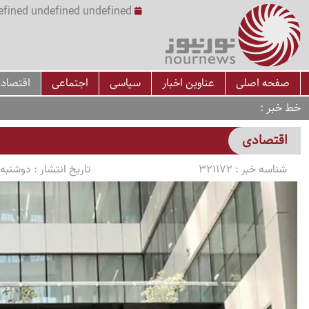
undefined undefined undefined undefined | س
صفحه اصلی
عناوین اخبار
سیاسی
اجتماعی
اقتصاد
خط خبر
اقتصادی
شناسه خبر :
321172
تاریخ انتشار :
دوشنبه 1405/03/11 ساعت :50