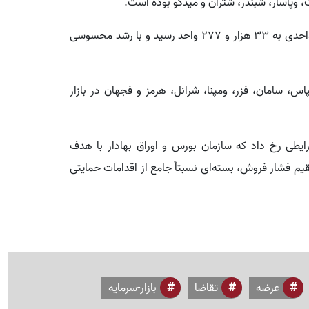
، وپاسار، شبندر، شتران و میدکو بوده است.
همچنین فرابورس ایران نیز در شاخص کل با رشد ۴۵۳ واحدی به ۳۳ هزار و ۲۷۷ واحد رسید و با رشد محسوسی
س، سامان، فزر، ومپنا، شرانل، هرمز و فجهان در بازار
یطی رخ داد که سازمان بورس و اوراق بهادار با هدف
م فشار فروش، بسته‌ای نسبتاً جامع از اقدامات حمایتی
عرضه
تقاضا
بازار-سرمایه