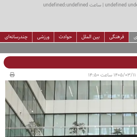
اعت undefined:undefined
ی
فرهنگی
بین الملل
حوادث
ورزشی
چندرسانه‌ای
14