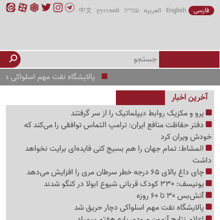
فارسی
English
العربیه
עברית
русский
中文
پالایشگاه نفت مهم اسلواکی دچار حریق
آخرین اخبار
پرو و مکزیک روابط دیپلماتیک را از سر گرفتند
دفتر حفاظت منافع ایران: ترامپ التماس توافقی را می‌کند که
خودش ویران کرد
المشاط: تمام جهان را هم بسیج کنی فایده‌ای برایت نخواهد
داشت
چای داغ بالای 65 درجه خطر سرطان مری را افزایش می‌دهد
یونیسف: 330 کودک قربانی شیوع ابولا در کنگو شدند
آتش‌بس 30 تا 60 روزه
پالایشگاه نفت مهم اسلواکی دچار حریق شد
اعلام نتایج آزمون ورودی پایه هفتم سمپاد