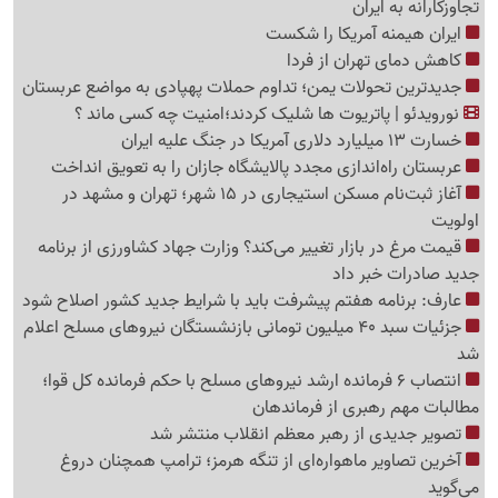
تجاوزکارانه به ایران
ایران هیمنه آمریکا را شکست
کاهش دمای تهران از فردا
جدیدترین تحولات یمن؛ تداوم حملات پهپادی به مواضع عربستان
نورویدئو | پاتریوت ها شلیک کردند؛امنیت چه کسی ماند ؟
خسارت 13 میلیارد دلاری آمریکا در جنگ علیه ایران
عربستان راه‌اندازی مجدد پالایشگاه جازان را به تعویق انداخت
آغاز ثبت‌نام مسکن استیجاری در 15 شهر؛ تهران و مشهد در
اولویت
قیمت مرغ در بازار تغییر می‌کند؟ وزارت جهاد کشاورزی از برنامه
جدید صادرات خبر داد
عارف: برنامه هفتم پیشرفت باید با شرایط جدید کشور اصلاح شود
جزئیات سبد 40 میلیون تومانی بازنشستگان نیروهای مسلح اعلام
شد
انتصاب 6 فرمانده ارشد نیروهای مسلح با حکم فرمانده کل قوا؛
مطالبات مهم رهبری از فرماندهان
تصویر جدیدی از رهبر معظم انقلاب منتشر شد
آخرین تصاویر ماهواره‌ای از تنگه‌ هرمز؛ ترامپ همچنان دروغ
می‌گوید