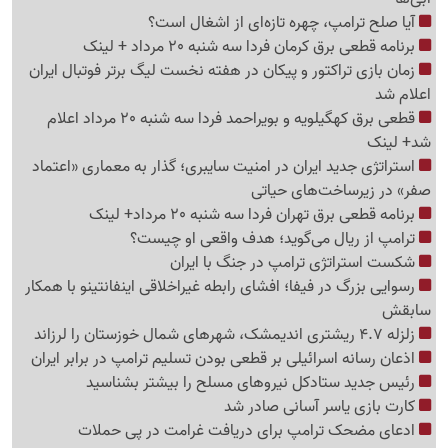
آیا صلح ترامپ، چهره تازه‌ای از اشغال است؟
برنامه قطعی برق کرمان فردا سه شنبه 20 مرداد + لینک
زمان بازی تراکتور و پیکان در هفته نخست لیگ برتر فوتبال ایران
اعلام شد
قطعی برق کهگیلویه و بویراحمد فردا سه شنبه 20 مرداد اعلام
شد+ لینک
استراتژی جدید ایران در امنیت سایبری؛ گذار به معماری «اعتماد
صفر» در زیرساخت‌های حیاتی
برنامه قطعی برق تهران فردا سه شنبه 20 مرداد+ لینک
ترامپ از ریال می‌گوید؛ هدف واقعی او چیست؟
شکست استراتژی ترامپ در جنگ با ایران
رسوایی بزرگ در فیفا؛ افشای رابطه غیراخلاقی اینفانتینو با همکار
سابقش
زلزله 4.7 ریشتری اندیمشک، شهرهای شمال خوزستان را لرزاند
اذعان رسانه اسرائیلی بر قطعی بودن تسلیم ترامپ در برابر ایران
رئیس جدید ستادکل نیروهای مسلح را بیشتر بشناسید
کارت بازی یاسر آسانی صادر شد
ادعای مضحک ترامپ برای دریافت غرامت در پی حملات