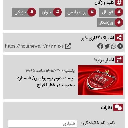
کلید واژگان
فوتبال
پرسپولیس
ملوان
بازیکن
ورزشکار
اشتراک گذاری خبر
https://nournews.ir/n/321164
اخبار مرتبط
یکشنبه 1405/03/10 ساعت 17:45
لیست شوم پرسپولیس/ 5 ستاره
محبوب در خطر اخراج
نظرات
نام و نام خانوادگی