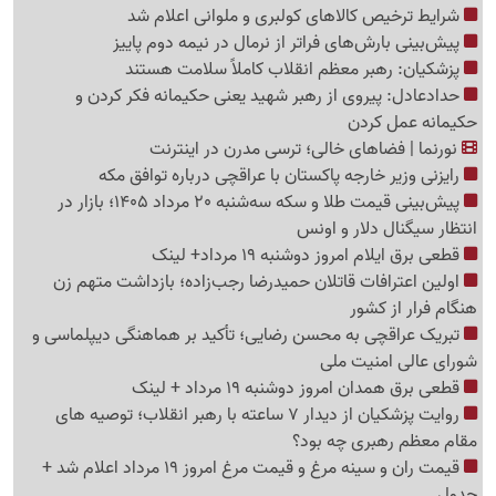
شرایط ترخیص کالاهای کولبری و ملوانی اعلام شد
پیش‌بینی بارش‌های فراتر از نرمال در نیمه دوم پاییز
پزشکیان: رهبر معظم انقلاب کاملاً سلامت هستند
حدادعادل: پیروی از رهبر شهید یعنی حکیمانه فکر کردن و
حکیمانه عمل کردن
نورنما | فضاهای خالی؛ ترسی مدرن در اینترنت
رایزنی وزیر خارجه پاکستان با عراقچی درباره توافق مکه
پیش‌بینی قیمت طلا و سکه سه‌شنبه 20 مرداد 1405؛ بازار در
انتظار سیگنال دلار و اونس
قطعی برق ایلام امروز دوشنبه 19 مرداد+ لینک
اولین اعترافات قاتلان حمیدرضا رجب‌زاده؛ بازداشت متهم زن
هنگام فرار از کشور
تبریک عراقچی به محسن رضایی؛ تأکید بر هماهنگی دیپلماسی و
شورای عالی امنیت ملی
قطعی برق همدان امروز دوشنبه 19 مرداد + لینک
روایت پزشکیان از دیدار 7 ساعته با رهبر انقلاب؛ توصیه های
مقام معظم رهبری چه بود؟
قیمت ران و سینه مرغ و قیمت مرغ امروز 19 مرداد اعلام شد +
جدول