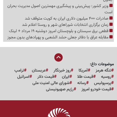
وزیر کشور: پیش‌بینی و پیشگیری مهمترین اصول مدیریت بحران
است
صادرات 400 میلیون دلاری ایران به کویت متوقف شد
زمان برگزاری انتخابات شوراهای شهر و روستا اعلام شد
قطعی برق سیستان و بلوچستان امروز دوشنبه 19 مرداد + لینک
مقابله عراق با دفاتر جعلی حشد الشعبی و پهپادهای بدون مجوز
موضوعات داغ:
تنگه هرمز
آمریکا
روز خبرنگار
عربستان
ترامپ
روسیه
قیمت طلا
ایران
قیمت دلار
اسرائیل
پرسپولیس
رسانه
شورای عالی امنیت ملی
قیمت خودرو امروز
رژیم صهیونیستی