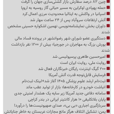
چین 82 درصد سفارش بازار کشتی‌سازی جهان را گرفت
حمله پهپادی اوکراین به مسیر حیاتی گاز روسیه به اروپا
اسپانیا در واکنش به ایتالیا محدودیت مرزی اعمال کرد
آتش ارتفاعات سروآباد پس از 24 ساعت مهار شد
داوران بخش نمایشنامه‌نویسی نهمین اشکواره حسینی مشخص
شدند
دستگیری عضو شورای شهر رضوانشهر در پرونده فساد مالی
یورش بزرگ به مهاجران در جورجیا؛ بیش از 1200 نفر بازداشت
شدند
امیرحسین طاهری پرسپولیسی شد
روایت ملی، روایت ایران است
200 گیگ اینترنت رایگان خبرنگاران فعال شد
فرسایش قابل‌توجه قدرت آتش آمریکا
ثبت‌نام ارشد علوم پزشکی 1405 آغاز شد+لینک ثبت‌نام
انباشت خودرو در کارخانه‌ها؛ بازار از تولید عقب ماند
سامانه دفاعی جدید آمریکا زیر سایه یک هشدار امنیتی جدی
پایان بلاتکلیفی 10 هزار کانتینر ایرانی در بندر کراچی
سربازگیری اجباری «بی بی»، صدای صهیونیست‌ها را درآورد!
یمن: تشکیل ائتلاف هرگز مانع مجازات عربستان به خاطر جنایاتش