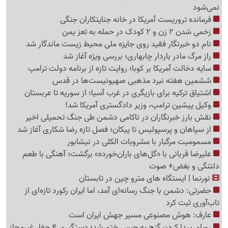
نمی‌شود
فرمانده تروریست آمریکا در خانه جنایتکاران جنگی
زخمی شدن 2 زن و 2 کودک در حمله به تعز یمن
نام دو خبرنگار فقید روی جایزه ملی محیط زیست ماندگار شد
راز مرگ مادر باردار چابهاری؛ بررسی ویژه آغاز شد
سایه دخالت آمریکا بر کوبا؛ روایت تازه از برنامه دولت ترامپ
ششمین هفته نبرد مذهبی صهیونیست‌ها در قدس
اشتیاق ترکیه برای بازیگری در غرب آسیا؛ از سوریه تا عربستان
وکیل پیشین ترامپ، وزیر دادگستری آمریکا شد!
نقش بارز خبرنگاران در ناکامی دشمن طی جنگ تحمیلی اخیر
از سپاهان و پرسپولیس تا پیکان؛ فصل تازه رضا شکاری آغاز شد
مسمومیت مرگبار با مشروبات الکلی در نیشابور
علیرضا قربانی با «گل‌های باران‌خورده» برگشت؛ آهنگی با طعم
دلتنگی و بغض+ صوت
نورنما | ایستگاه های مترو چین در تابستان
حضرتی: دشمن با جنگ رسانه‌ای آمد، اما ایران رکورد تازه‌ای از
تاب‌آوری ثبت کرد
عارف: هوش مصنوعی مسیر جهش ایران است
رویای پیدا کردن گنج به حبس ختم شد؛ دستگیری 4 حفار غیرمجاز