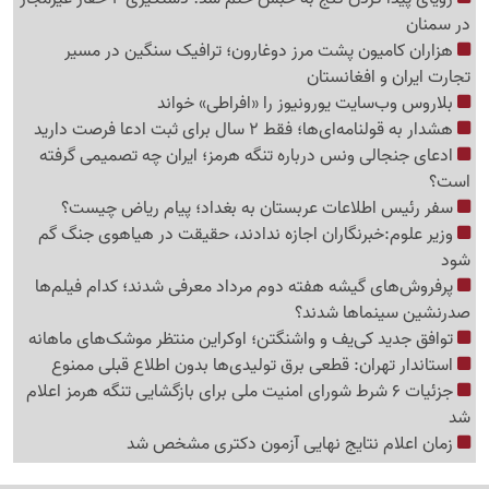
در سمنان
هزاران کامیون پشت مرز دوغارون؛ ترافیک سنگین در مسیر
تجارت ایران و افغانستان
بلاروس وب‌سایت یورونیوز را «افراطی» خواند
هشدار به قولنامه‌ای‌ها؛ فقط 2 سال برای ثبت ادعا فرصت دارید
ادعای جنجالی ونس درباره تنگه هرمز؛ ایران چه تصمیمی گرفته
است؟
سفر رئیس اطلاعات عربستان به بغداد؛ پیام ریاض چیست؟
وزیر علوم:خبرنگاران اجازه ندادند، حقیقت در هیاهوی جنگ گم
شود
پرفروش‌های گیشه هفته دوم مرداد معرفی شدند؛ کدام فیلم‌ها
صدرنشین سینماها شدند؟
توافق جدید کی‌یف و واشنگتن؛ اوکراین منتظر موشک‌های ماهانه
استاندار تهران: قطعی برق تولیدی‌ها بدون اطلاع قبلی ممنوع
جزئیات 6 شرط شورای امنیت ملی برای بازگشایی تنگه هرمز اعلام
شد
زمان اعلام نتایج نهایی آزمون دکتری مشخص شد