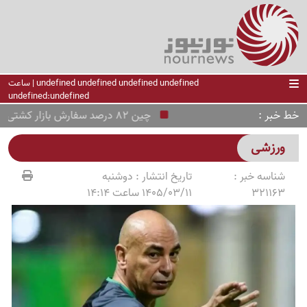
undefined undefined undefined undefined | ساعت
undefined:undefined
خط خبر
چین 82 درصد سفارش بازار کشتی‌سازی جهان را گرفت
ورزشی
شناسه خبر :
تاریخ انتشار :
دوشنبه
321163
1405/03/11 ساعت 14:14