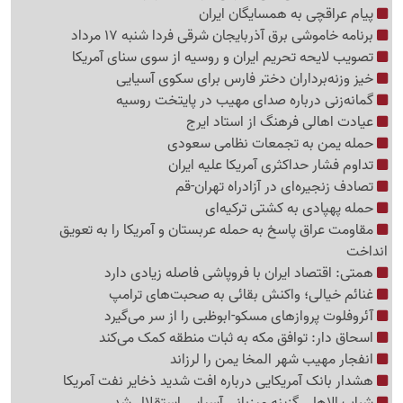
پیام عراقچی به همسایگان ایران
برنامه خاموشی برق آذربایجان شرقی فردا شنبه 17 مرداد
تصویب لایحه تحریم ایران و روسیه از سوی سنای آمریکا
خیز وزنه‌برداران دختر فارس برای سکوی آسیایی
گمانه‌زنی درباره صدای مهیب در پایتخت روسیه
عیادت اهالی فرهنگ از استاد ایرج
حمله یمن به تجمعات نظامی سعودی
تداوم فشار حداکثری آمریکا علیه ایران
تصادف زنجیره‌ای در آزادراه تهران-قم
حمله پهپادی به کشتی ترکیه‌ای
مقاومت عراق پاسخ به حمله عربستان و آمریکا را به تعویق
انداخت
همتی: اقتصاد ایران با فروپاشی فاصله زیادی دارد
غنائم خیالی؛ واکنش بقائی به صحبت‌های ترامپ
آئروفلوت پروازهای مسکو-ابوظبی را از سر می‌گیرد
اسحاق دار: توافق مکه به ثبات منطقه کمک می‌کند
انفجار مهیب شهر المخا یمن را لرزاند
هشدار بانک آمریکایی درباره افت شدید ذخایر نفت آمریکا