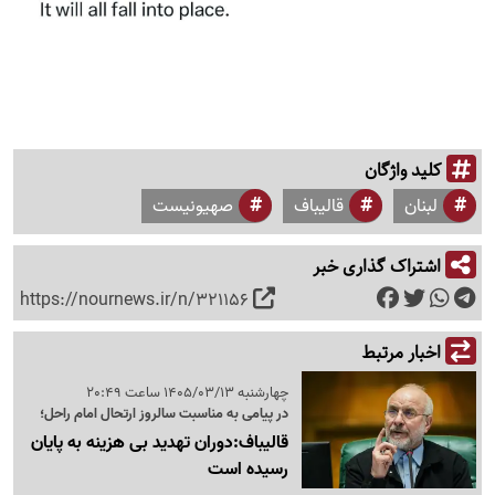
کلید واژگان
لبنان
قالیباف
صهیونیست
اشتراک گذاری خبر
https://nournews.ir/n/321156
اخبار مرتبط
چهارشنبه 1405/03/13 ساعت 20:49
در پیامی به مناسبت سالروز ارتحال امام راحل؛
قالیباف:دوران تهدید بی هزینه به پایان
رسیده است