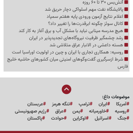
آتش‌بس 30 تا 60 روزه
پالایشگاه نفت مهم اسلواکی دچار حریق شد
اعلام نتایج آزمون ورودی پایه هفتم سمپاد
کانال سوئز چگونه ابرقدرت‌ها را تغییر داد؟
هیچ مدرسه مینابی نباید با مشکل آب و برق آغاز به کار کند
رشد چشمگیر ظرفیت نیروگاه‌های تجدیدپذیر در ایران
هسته داعشی در الانبار عراق متلاشی شد
روسیه: همکاری تجاری با ایران و چین در اولویت اوراسیا است
شرط ازسرگیری گفت‌وگوهای امنیتی میان کشورهای حاشیه خلیج
فارس
موضوعات داغ:
آمریکا
ایران
ترامپ
تنگه هرمز
عربستان
روسیه
خاورمیانه
یمن
عراق
رژیم صهیونیستی
جنگ
اسرائیل
اوکراین
حوادث
پاکستان