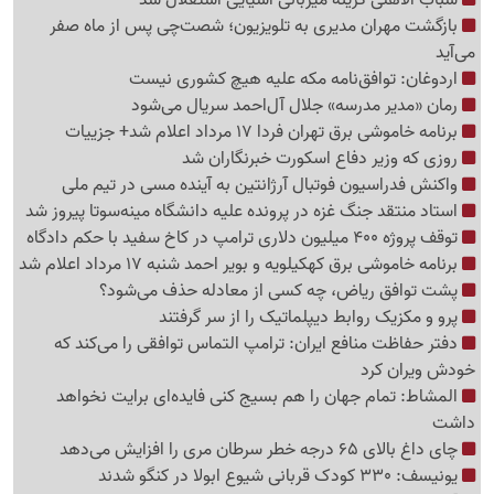
شباب الاهلی گزینه میزبانی آسیایی استقلال شد
بازگشت مهران مدیری به تلویزیون؛ شصت‌چی پس از ماه صفر
می‌آید
اردوغان: توافق‌نامه مکه علیه هیچ کشوری نیست
رمان «مدیر مدرسه» جلال آل‌احمد سریال می‌شود
برنامه خاموشی برق تهران فردا 17 مرداد اعلام شد+ جزییات
روزی که وزیر دفاع اسکورت خبرنگاران شد
واکنش فدراسیون فوتبال آرژانتین به آینده مسی در تیم ملی
استاد منتقد جنگ غزه در پرونده علیه دانشگاه مینه‌سوتا پیروز شد
توقف پروژه 400 میلیون دلاری ترامپ در کاخ سفید با حکم دادگاه
برنامه خاموشی برق کهکیلویه و بویر احمد شنبه 17 مرداد اعلام شد
پشت توافق ریاض، چه کسی از معادله حذف می‌شود؟
پرو و مکزیک روابط دیپلماتیک را از سر گرفتند
دفتر حفاظت منافع ایران: ترامپ التماس توافقی را می‌کند که
خودش ویران کرد
المشاط: تمام جهان را هم بسیج کنی فایده‌ای برایت نخواهد
داشت
چای داغ بالای 65 درجه خطر سرطان مری را افزایش می‌دهد
یونیسف: 330 کودک قربانی شیوع ابولا در کنگو شدند