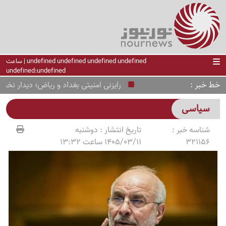
undefined undefined undefined undefined | ساعت
undefined:undefined
خط خبر
رایزنی امنیتی بغداد و ریاض؛ دیدار نخست‌و
سیاسی
شناسه خبر :
تاریخ انتشار :
دوشنبه
321156
1405/03/11 ساعت 13:32