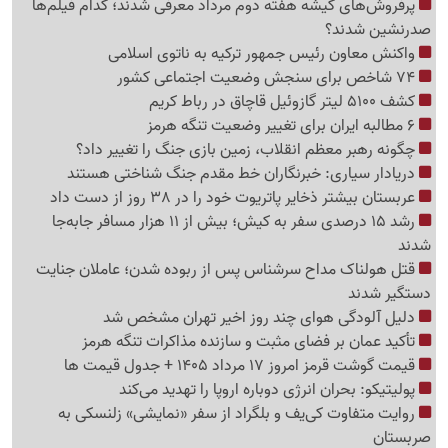
پرفروش‌های گیشه هفته دوم مرداد معرفی شدند؛ کدام فیلم‌ها
صدرنشین شدند؟
واکنش معاون رئیس جمهور ترکیه به ناتوی اسلامی
74 شاخص برای سنجش وضعیت اجتماعی کشور
کشف 5100 لیتر گازوئیل قاچاق در رباط کریم
6 مطالبه ایران برای تغییر وضعیت تنگه هرمز
چگونه رهبر معظم انقلاب، زمین بازی جنگ را تغییر داد؟
دریادار سیاری: خبرنگاران خط مقدم جنگ شناختی هستند
عربستان بیشتر ذخایر پاتریوت خود را در 38 روز از دست داد
رشد 15 درصدی سفر به کیش؛ بیش از 11 هزار مسافر جابه‌جا
شدند
قتل هولناک مداح سرشناس پس از ربوده شدن؛ عاملان جنایت
دستگیر شدند
دلیل آلودگی هوای چند روز اخیر تهران مشخص شد
تأکید عمان بر فضای مثبت و سازنده مذاکرات تنگه هرمز
قیمت گوشت قرمز امروز 17 مرداد 1405 + جدول قیمت ها
پولیتیکو: بحران انرژی دوباره اروپا را تهدید می‌کند
روایت متفاوت کی‌یف و بلگراد از سفر «نمایشی» زلنسکی به
صربستان