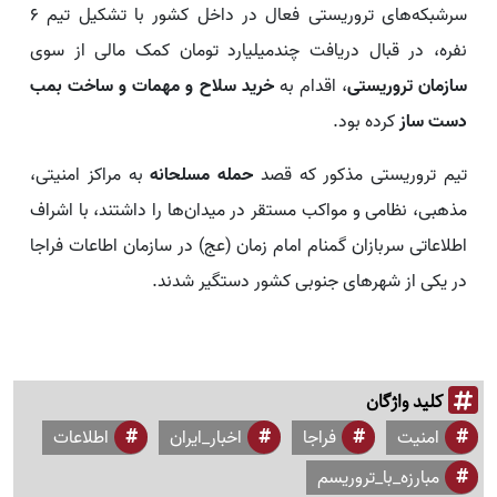
سرشبکه‌های تروریستی فعال در داخل کشور با تشکیل تیم ۶
نفره، در قبال دریافت چندمیلیارد تومان کمک مالی از سوی
سازمان تروریستی
، اقدام به
خرید سلاح و مهمات و ساخت بمب
دست ساز
کرده بود.
تیم تروریستی مذکور که قصد
حمله مسلحانه
به مراکز امنیتی،
مذهبی، نظامی و مواکب مستقر در میدان‌ها را داشتند، با اشراف
اطلاعاتی سربازان گمنام امام زمان (عج) در سازمان اطاعات فراجا
در یکی از شهرهای جنوبی کشور دستگیر شدند.
کلید واژگان
امنیت
فراجا
اخبار_ایران
اطلاعات
مبارزه_با_تروریسم