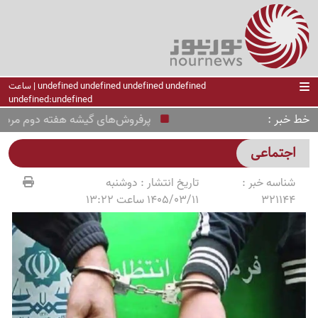
undefined undefined undefined undefined | ساعت
undefined:undefined
خط خبر
پرفروش‌های گیشه هفته دوم مرداد معر
اجتماعی
شناسه خبر :
تاریخ انتشار :
دوشنبه
321144
1405/03/11 ساعت 13:22