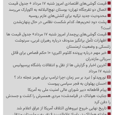
قیمت گوشی‌های اقتصادی امروز شنبه 17 مرداد + جدول قیمت
اتصال دو تفرجگاه تهران؛ بوستان نهج‌البلاغه به اکوپارک می‌رسد
محدودیت جدید ترکیه برای کشتی‌های عازم روسیه
پشت دود تحریم‌ها، کدام شکست نظامی در حال پنهان‌شدن
است؟
قیمت گوشی‌های پرچمدار امروز شنبه 17 مرداد+ جدول قیمت ها
اظهارات تأمل برانگیز مدودف درباره رهبران غربی، سرنوشت
زلنسکی و وضعیت ارمنستان
خبر مهم درباره پرونده کلثوم اکبری؛ 10 حکم قصاص برای قاتل
سریالی مازندران
آخرین اخبار و گزارش ها از نقل و انتقالات باشگاه پرسپولیس
شنبه 17 مرداد
نورویدئو | نبرد بر سر زمان ؛چرا ترامپ برای هرمز عجله داد ؟
احسان پهلوان به فجر سپاسی پیوست
پیام قاطعانه دبیر شورای عالی امنیت ملی به آمریکا
جنایت هولناک در قیامدشت؛ مردی همسرش را کشت و جسدش
را دفن کرد
تاریخ نهایی خروج نیروهای ائتلاف آمریکا از عراق اعلام شد
حادثه هولناک در پاساژ علاءالدین؛ 6 نفر به بیمارستان منتقل