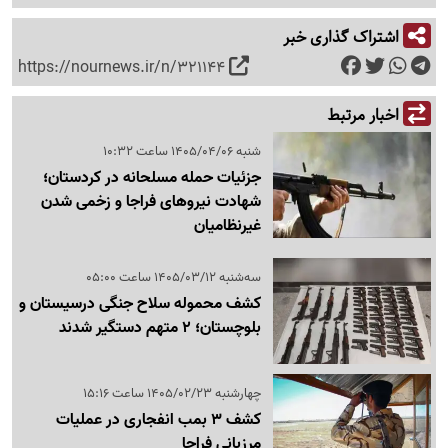
اشتراک گذاری خبر
https://nournews.ir/n/321144
اخبار مرتبط
شنبه 1405/04/06 ساعت 10:32
جزئیات حمله مسلحانه در کردستان؛
شهادت نیروهای فراجا و زخمی شدن
غیرنظامیان
سه‌شنبه 1405/03/12 ساعت 05:00
کشف محموله سلاح جنگی درسیستان و
بلوچستان؛ 2 متهم دستگیر شدند
چهارشنبه 1405/02/23 ساعت 15:16
کشف 3 بمب انفجاری در عملیات‌
مرزبانی فراجا