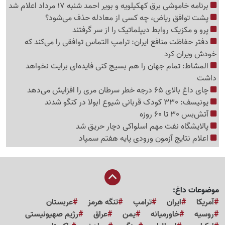
برنامه خاموشی برق کهکیلویه و بویر احمد شنبه 17 مرداد اعلام شد
پشت توافق ریاض، چه کسی از معادله حذف می‌شود؟
پرو و مکزیک روابط دیپلماتیک را از سر گرفتند
دفتر حفاظت منافع ایران: ترامپ التماس توافقی را می‌کند که
خودش ویران کرد
المشاط: تمام جهان را هم بسیج کنی فایده‌ای برایت نخواهد
داشت
چای داغ بالای 65 درجه خطر سرطان مری را افزایش می‌دهد
یونیسف: 330 کودک قربانی شیوع ابولا در کنگو شدند
آتش‌بس 30 تا 60 روزه
پالایشگاه نفت مهم اسلواکی دچار حریق شد
اعلام نتایج آزمون ورودی پایه هفتم سمپاد
موضوعات داغ:
آمریکا
ایران
ترامپ
تنگه هرمز
عربستان
روسیه
خاورمیانه
یمن
عراق
رژیم صهیونیستی