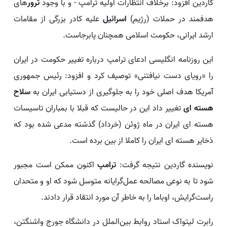
گاردین افزود: برخلاف انتظارات اولیه ترامپ - و با وجود
ترور
های
هدفمند در حملات (رژیم)
اسرائیل
علیه کادر بزرگی از مقامات
ارشد ایرانی، حکومت اسلامی همچنان پابرجاست.
این روزنامه انگلیسی ادعای ترامپ درباره تغییر حکومت در ایران
را «رویای دست نیافتنی» توصیف کرد و افزود: رئیس جمهوری
آمریکا هدف اصلی خود را به جلوگیری از دستیابی ایران به
سلاح
هسته ای
تغییر داد این در حالیست که قبلا با بمباران تاسیسات
هسته ای ایران در ماه ژوئن (خرداد) گذشته مدعی شده بود که
ذخایر هسته ای ایران را کاملا از بین برده است.
نویسنده گاردین نتیجه گرفت:
ترامپ
اکنون ممکن است مجبور
شود تا به نوعی مصالحه عمل‌گرایانه متوسل شود که او و متحدان
راست‌گرایش، اوباما را به خاطر آن مورد انتقاد قرار دادند.
رابرت لیتواک استاد روابط بین‌الملل در دانشگاه جورج واشنگتن،