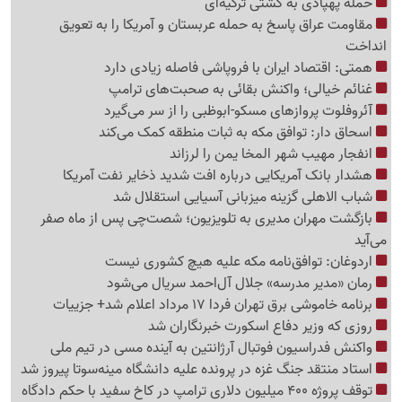
حمله پهپادی به کشتی ترکیه‌ای
مقاومت عراق پاسخ به حمله عربستان و آمریکا را به تعویق
انداخت
همتی: اقتصاد ایران با فروپاشی فاصله زیادی دارد
غنائم خیالی؛ واکنش بقائی به صحبت‌های ترامپ
آئروفلوت پروازهای مسکو-ابوظبی را از سر می‌گیرد
اسحاق دار: توافق مکه به ثبات منطقه کمک می‌کند
انفجار مهیب شهر المخا یمن را لرزاند
هشدار بانک آمریکایی درباره افت شدید ذخایر نفت آمریکا
شباب الاهلی گزینه میزبانی آسیایی استقلال شد
بازگشت مهران مدیری به تلویزیون؛ شصت‌چی پس از ماه صفر
می‌آید
اردوغان: توافق‌نامه مکه علیه هیچ کشوری نیست
رمان «مدیر مدرسه» جلال آل‌احمد سریال می‌شود
برنامه خاموشی برق تهران فردا 17 مرداد اعلام شد+ جزییات
روزی که وزیر دفاع اسکورت خبرنگاران شد
واکنش فدراسیون فوتبال آرژانتین به آینده مسی در تیم ملی
استاد منتقد جنگ غزه در پرونده علیه دانشگاه مینه‌سوتا پیروز شد
توقف پروژه 400 میلیون دلاری ترامپ در کاخ سفید با حکم دادگاه