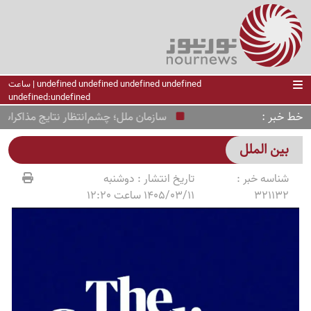
undefined undefined undefined undefined | ساعت
undefined:undefined
خط خبر
سازمان ملل؛ چشم‌انتظار نتایج مذاکرات ایران
بین الملل
شناسه خبر :
تاریخ انتشار :
دوشنبه
321132
1405/03/11 ساعت 12:20