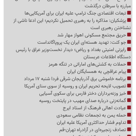
مبارزه با سرطان درگذشت
تبعات اقتصادی جنگ ترامپ علیه ایران برای آمریکایی‌ها
پزشکیان: مذاکره را به رهبری تحمیل نکردیم؛ این ادعا ناشی از
نشناختن رهبری است
حریق مجتمع مسکونی اهواز مهار شد
جو کنت: تهدید هسته‌ای ایران یک پروپاگانداست
رایزنی امنیتی بغداد و ریاض؛ دیدار نخست‌وزیر عراق با رئیس
دستگاه اطلاعات عربستان
حملات به کشتی‌های اماراتی در تنگه هرمز
پیام عراقچی به همسایگان ایران
برنامه خاموشی برق آذربایجان شرقی فردا شنبه 17 مرداد
تصویب لایحه تحریم ایران و روسیه از سوی سنای آمریکا
خیز وزنه‌برداران دختر فارس برای سکوی آسیایی
گمانه‌زنی درباره صدای مهیب در پایتخت روسیه
عیادت اهالی فرهنگ از استاد ایرج
حمله یمن به تجمعات نظامی سعودی
تداوم فشار حداکثری آمریکا علیه ایران
تصادف زنجیره‌ای در آزادراه تهران-قم