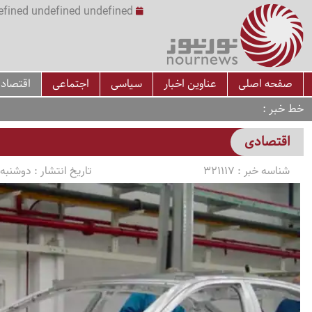
undefined undefined undefined undefined | س
صفحه اصلی
عناوین اخبار
سیاسی
اجتماعی
اقتصاد
خط خبر
اقتصادی
شناسه خبر :
321117
تاریخ انتشار :
دوشنبه 1405/03/11 ساعت :00