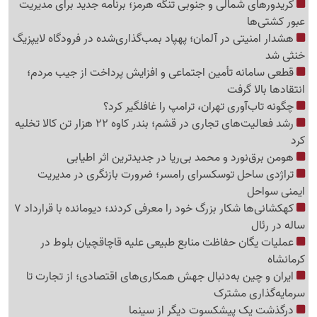
کریدورهای شمالی و جنوبی تنگه هرمز؛ برنامه جدید برای مدیریت
عبور کشتی‌ها
هشدار امنیتی در آلمان؛ پهپاد بمب‌گذاری‌شده در فرودگاه لایپزیگ
خنثی شد
قطعی سامانه تأمین اجتماعی و افزایش پرداخت از جیب مردم؛
انتقادها بالا گرفت
چگونه تاب‌آوری تهران، ترامپ را غافلگیر کرد؟
رشد فعالیت‌های تجاری در قشم؛ بندر کاوه 22 هزار تن کالا تخلیه
کرد
هومن برق‌نورد و محمد بی‌ریا در جدیدترین اثر اطیابی
تراژدی ساحل توسکسرای رامسر؛ ضرورت بازنگری در مدیریت
ایمنی سواحل
کهکشانی‌ها شکار بزرگ خود را معرفی کردند؛ دیومانده با قرارداد 7
ساله در رئال
عملیات یگان حفاظت منابع طبیعی علیه قاچاقچیان بلوط در
کرمانشاه
ایران و چین به‌دنبال جهش همکاری‌های اقتصادی؛ از تجارت تا
سرمایه‌گذاری مشترک
درگذشت یک پیشکسوت دیگر از سینما