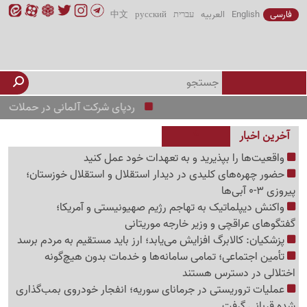
فارسی
English
العربیه
עברית
русский
中文
ردپای شرکت آلمانی در حملات به ایران؛
آخرین اخبار
واقعیت‌ها را بپذیرید و به تعهدات خود عمل کنید
حضور چهره‌های کلیدی در دیدار استقلال و استقلال خوزستان؛
پیروزی 3-0 آبی‌ها
واکنش دیپلماتیک به تهاجم رژیم صهیونیستی و آمریکا؛
گفتگوهای عراقچی و وزیر خارجه موریتانی
پزشکیان: کالابرگ افزایش می‌یابد؛ ارز باید مستقیم به مردم برسد
تأمین اجتماعی؛ تمامی سامانه‌ها و خدمات بدون هیچ‌گونه
اختلالی در دسترس هستند
عملیات تروریستی در جرمانای سوریه؛ انفجار خودروی بمب‌گذاری
شده قربانی گرفت