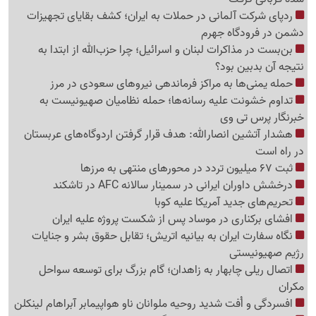
ردپای شرکت آلمانی در حملات به ایران؛ کشف بقایای تجهیزات
دشمن در فرودگاه جهرم
بن‌بست در مذاکرات لبنان و اسرائیل؛ چرا حزب‌الله از ابتدا به
نتیجه آن بدبین بود؟
حمله یمنی‌ها به مراکز فرماندهی نیروهای سعودی در مرز
تداوم خشونت علیه رسانه‌ها؛ حمله نظامیان صهیونیست به
خبرنگار پرس تی وی
هشدار آتشین انصارالله: هدف قرار گرفتن اردوگاه‌های عربستان
در راه است
ثبت 67 میلیون تردد در محورهای منتهی به مرزها
درخشش داوران ایرانی در سمینار سالانه AFC در تاشکند
تحریم‌های جدید آمریکا علیه کوبا
افشای برکناری در موساد پس از شکست پروژه علیه ایران
نگاه سفارت ایران به بیانیه اتریش؛ تقابل حقوق بشر و جنایات
رژیم صهیونیستی
اتصال ریلی چابهار به زاهدان؛ گام بزرگ برای توسعه سواحل
مکران
افسردگی و اُفت شدید روحیه ملوانان ناو هواپیمابر آبراهام لینکلن