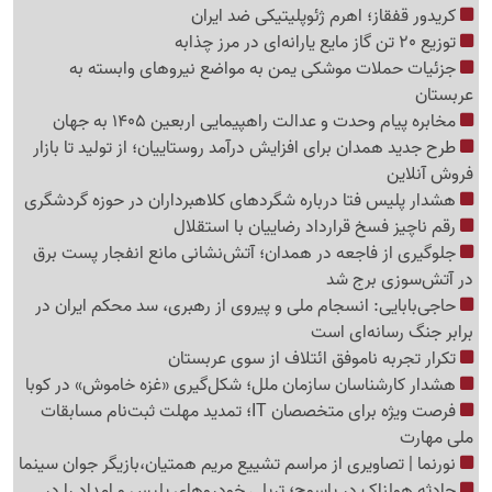
کریدور قفقاز؛ اهرم ژئوپلیتیکی ضد ایران
توزیع 20 تن گاز مایع یارانه‌ای در مرز چذابه
جزئیات حملات موشکی یمن به مواضع نیروهای وابسته به
عربستان
مخابره پیام وحدت و عدالت راهپیمایی اربعین 1405 به جهان
طرح جدید همدان برای افزایش درآمد روستاییان؛ از تولید تا بازار
فروش آنلاین
هشدار پلیس فتا درباره شگردهای کلاهبرداران در حوزه گردشگری
رقم ناچیز فسخ قرارداد رضاییان با استقلال
جلوگیری از فاجعه در همدان؛ آتش‌نشانی مانع انفجار پست برق
در آتش‌سوزی برج شد
حاجی‌بابایی: انسجام ملی و پیروی از رهبری، سد محکم ایران در
برابر جنگ رسانه‌ای است
تکرار تجربه ناموفق ائتلاف از سوی عربستان
هشدار کارشناسان سازمان ملل؛ شکل‌گیری «غزه‌ خاموش» در کوبا
فرصت ویژه برای متخصصان IT؛ تمدید مهلت ثبت‌نام مسابقات
ملی مهارت
نورنما | تصاویری از مراسم تشییع مریم همتیان،بازیگر جوان سینما
حادثه هولناک در یاسوج؛ تریلی خودروهای پلیس و امداد را در