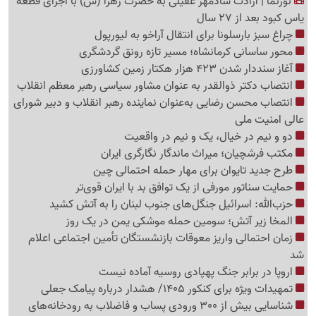
نورنما | ارادت شادمهر عقیلی به حضرت زهرا (س) با اجرای قطعه
یاس کبود بعد از 27 سال
چراغ سبز بارسلونا برای انتقال آراخو به لیورپول
محور ساسانی کرمانشاه؛ مسیر تازه رونق گردشگری
آغاز سنددار شدن 423 هزار هکتار زمین کشاورزی
انتصاب دکتر ذوالقدر به عنوان مشاور سیاسی رهبر معظم انقلاب
انتصاب محسن رضایی به‌عنوان نماینده رهبر انقلاب و دبیر شورای
عالی امنیت ملی
دو و نیم در خیال، ‌یک و نیم در واقعیت
مکتب فرشچیان؛ میراث ماندگار نگارگری ایران
طرح جدید تایوان برای مهار حمله احتمالی چین
حمایت سناتور مورفی از یک توافق بد با ایران قوی‌تر
حزب‌الله: اسرائیل جنگل‌های جنوب لبنان را به آتش کشید
المخا زیر آتش؛ سومین حمله موشکی یمن در یک روز
زمان احتمالی واریز معوقات بازنشستگان تأمین اجتماعی اعلام
شد
اروپا در برابر جنگ پهپادی روسیه آماده نیست
تمهیدات ویژه برای کنکور 1405/ هشدار درباره پیامک جعلی
شناسایی بیش از 300 ورودی پساب و فاضلاب به رودخانه‌های