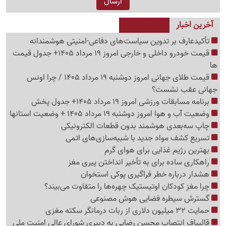
آخرین اخبار
تأکیدعارف بر تدوین سیاست‌های دفاعی-امنیتی هوشمندانه
قیمت خودرو داخلی و خارجی امروز 19 مرداد 1405+ جدول قیمت
ها
قیمت طلای جهانی امروز دوشنبه 19 مرداد 1405 / چرا اونس
جهانی عقب نشست؟
برنامه مسابقات ورزشی امروز 19 مرداد 1405+ جدول پخش
وضعیت آب و هوا امروز دوشنبه 19 مرداد 1405 + وضعیت استانها
چاپ سه‌بعدی هوشمند بدون قطعات الکترونیکی
تسریع کشف مواد جدید با شبیه‌سازی‌های اتمی
بهترین رژیم غذایی برای هوای گرم
راهکاری ساده برای به تأخیر انداختن پیری مغز
هشدار درباره خطر فراگیری پوکی استخوان
چرا مغز کودکان اوتیستیک چهره‌ها را متفاوت می‌بیند؟
گسترش سیطره فضایی هوش مصنوعی
حمایت 32 میلیون دلاری از ربات درمانگر سکته مغزی
قالیباف انتصاب محسن رضایی به دبیری شورای عالی امنیت ملی