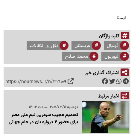
ایسنا
کلید واژگان
فوتبال
عربستان
نقل_و_انتقالات
لیورپول
محمد_صلاح
اشتراک گذاری خبر
https://nournews.ir/n/321109
اخبار مرتبط
دوشنبه 1405/03/11 ساعت 14:14
تصمیم عجیب سرمربی تیم ملی مصر
برای حضور 4 دروازه بان در جام جهانی