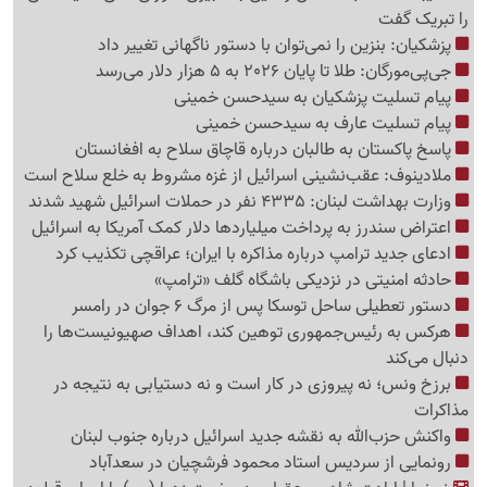
را تبریک گفت
پزشکیان: بنزین را نمی‌توان با دستور ناگهانی تغییر داد
جی‌پی‌مورگان: طلا تا پایان 2026 به 5 هزار دلار می‌رسد
پیام تسلیت پزشکیان به سیدحسن خمینی
پیام تسلیت عارف به سیدحسن خمینی
پاسخ پاکستان به طالبان درباره قاچاق سلاح به افغانستان
ملادینوف: عقب‌نشینی اسرائیل از غزه مشروط به خلع سلاح است
وزارت بهداشت لبنان: 4335 نفر در حملات اسرائیل شهید شدند
اعتراض سندرز به پرداخت میلیاردها دلار کمک آمریکا به اسرائیل
ادعای جدید ترامپ درباره مذاکره با ایران؛ عراقچی تکذیب کرد
حادثه امنیتی در نزدیکی باشگاه گلف «ترامپ»
دستور تعطیلی ساحل توسکا پس از مرگ 6 جوان در رامسر
هرکس به رئیس‌جمهوری توهین کند، اهداف صهیونیست‌ها را
دنبال می‌کند
برزخ ونس؛ نه پیروزی در کار است و نه دستیابی به نتیجه در
مذاکرات
واکنش حزب‌الله به نقشه جدید اسرائیل درباره جنوب لبنان
رونمایی از سردیس استاد محمود فرشچیان در سعدآباد