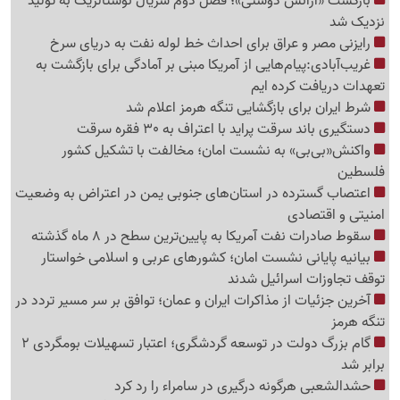
بازگشت «آژانس دوستی»؛ فصل دوم سریال نوستالژیک به تولید
نزدیک شد
رایزنی مصر و عراق برای احداث خط لوله نفت به دریای سرخ
غریب‌آبادی:پیام‌هایی از آمریکا مبنی بر آمادگی برای بازگشت به
تعهدات دریافت کرده ایم
شرط ایران برای بازگشایی تنگه هرمز اعلام شد
دستگیری باند سرقت پراید با اعتراف به 30 فقره سرقت
واکنش«بی‌بی» به نشست امان؛ مخالفت با تشکیل کشور
فلسطین
اعتصاب گسترده در استان‌های جنوبی یمن در اعتراض به وضعیت
امنیتی و اقتصادی
سقوط صادرات نفت آمریکا به پایین‌ترین سطح در 8 ماه گذشته
بیانیه پایانی نشست امان؛ کشورهای عربی و اسلامی خواستار
توقف تجاوزات اسرائیل شدند
آخرین جزئیات از مذاکرات ایران و عمان؛ توافق بر سر مسیر تردد در
تنگه هرمز
گام بزرگ دولت در توسعه گردشگری؛ اعتبار تسهیلات بومگردی 2
برابر شد
حشدالشعبی هرگونه درگیری در سامراء را رد کرد