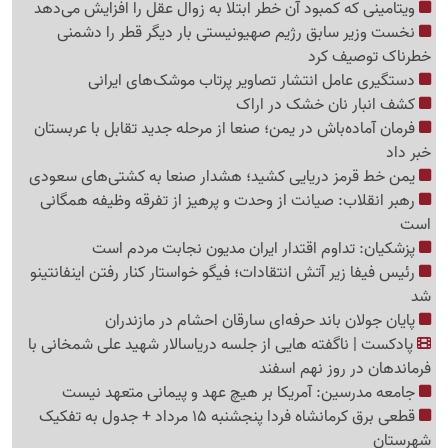
ویتامینی که کمبود آن خطر ابتلا به زوال عقل را افزایش می‌دهد
نخست وزیر سابق رژیم صهیونیستی بار دیگر قطر را دشمنی
خطرناک توصیف کرد
دستگیری عامل انتشار تصاویر پرتاب موشک‌های ایرانی
کشف انبار نان خشک در اراک
فرمان آماده‌باش در یمن؛ صنعا از مرحله جدید تقابل با عربستان
خبر داد
یمن خط قرمز دریایی کشید؛ هشدار صنعا به کشتی‌های سعودی
رهبر انقلاب: صیانت از وحدت و پرهیز از تفرقه وظیفه همگانی
است
پزشکیان: تداوم اقتدار ایران مدیون نجابت مردم است
رئیس فیفا زیر آتش انتقادات؛ فیگو خواستار کنار رفتن اینفانتینو
شد
پایان جولان باند حرفه‌ای سارقان احشام در مازندران
پادکست | ناگفته هایی از جلسه دریاسالار شهید علی شمخانی با
فرماندهان در روز نهم اسفند
جامعه مدرسین: آمریکا بر هیچ عهد و پیمانی متعهد نیست
قطعی برق کرمانشاه فردا پنجشنبه 15 مرداد + جدول به تفکیک
شهرستان