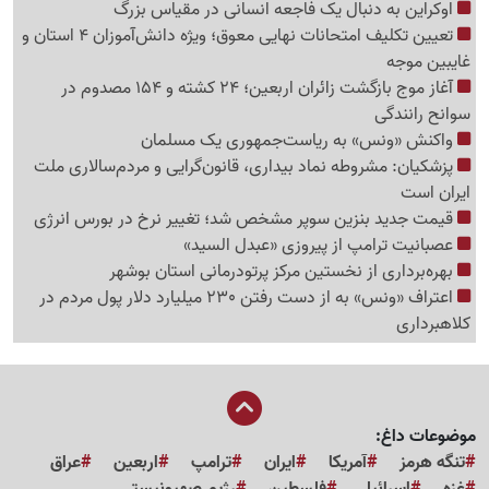
اوکراین به دنبال یک فاجعه انسانی در مقیاس بزرگ
تعیین تکلیف امتحانات نهایی معوق؛ ویژه دانش‌آموزان 4 استان و
غایبین موجه
آغاز موج بازگشت زائران اربعین؛ 24 کشته و 154 مصدوم در
سوانح رانندگی
واکنش «ونس» به ریاست‌جمهوری یک مسلمان
پزشکیان: مشروطه نماد بیداری، قانون‌گرایی و مردم‌سالاری ملت
ایران است
قیمت جدید بنزین سوپر مشخص شد؛ تغییر نرخ در بورس انرژی
عصبانیت ترامپ از پیروزی «عبدل السید»
بهره‌برداری از نخستین مرکز پرتودرمانی استان بوشهر
اعتراف «ونس» به از دست رفتن 230 میلیارد دلار پول مردم در
کلاهبرداری
موضوعات داغ:
تنگه هرمز
آمریکا
ایران
ترامپ
اربعین
عراق