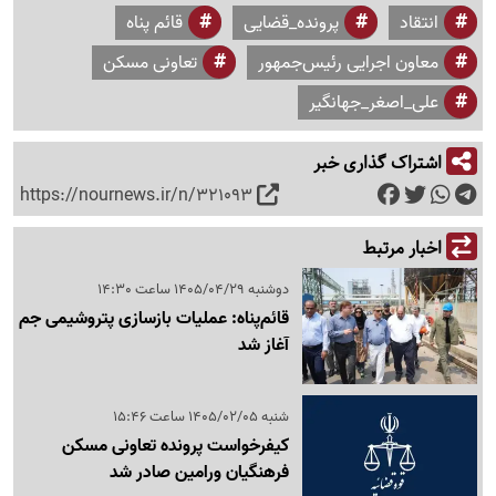
انتقاد
پرونده_قضایی
قائم پناه
معاون اجرایی رئیس‌جمهور
تعاونی مسکن
علی_اصغر_جهانگیر
اشتراک گذاری خبر
https://nournews.ir/n/321093
اخبار مرتبط
دوشنبه 1405/04/29 ساعت 14:30
قائم‌پناه: عملیات بازسازی پتروشیمی جم
آغاز شد
شنبه 1405/02/05 ساعت 15:46
کیفرخواست پرونده تعاونی مسکن
فرهنگیان ورامین صادر شد