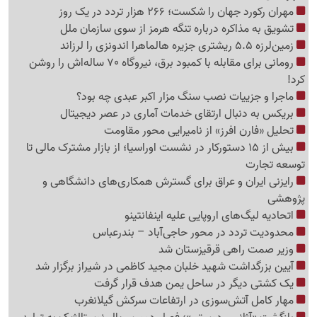
مهران رکورد جهان را شکست؛ 266 هزار تردد در یک روز
تشویق به مذاکره درباره تنگه هرمز از سوی سازمان ملل
زمین‌لرزه 5.5 ریشتری جزیره هالماهرا اندونزی را لرزاند
رومانی برای مقابله با کمبود برق، نیروگاه 70 ساله‌اش را روشن
کرد!
ماجرا و جزییات نصب سنگ مزار اکبر عبدی چه بود؟
بریکس به دنبال ارتقای خدمات آماری در عصر دیجیتال
تحلیل «فارن افرز» از نامیرایی محور مقاومت
بیش از 15 دستورکار در نشست اوراسیا؛ از بازار مشترک مالی تا
توسعه تجارت
رایزنی ایران و عراق برای گسترش همکاری‌های دانشگاهی و
پژوهشی
اتحادیه لیگ‌های اروپایی علیه اینفانتینو
محدودیت تردد در محور حاجی‌آباد – بندرعباس
وزیر صمت راهی قرقیزستان شد
آیین بزرگداشت شهید خلبان مجید کاظمی در شیراز برگزار شد
یک کشتی دیگر در ساحل یمن هدف قرار گرفت
مهار کامل آتش‌سوزی در ارتفاعات سرکش گیلانغرب