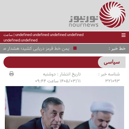
undefined undefined undefined undefined | ساعت
undefined:undefined
خط خبر
یمن خط قرمز دریایی کشید؛ هشدار صنعا به
سیاسی
شناسه خبر :
تاریخ انتشار :
دوشنبه
321093
1405/03/11 ساعت 09:44