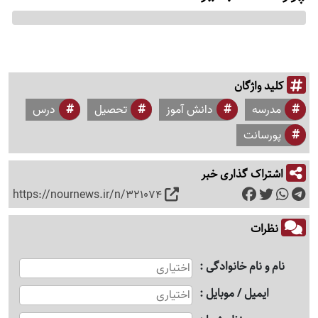
کلید واژگان
مدرسه
دانش آموز
تحصیل
درس
پورسانت
اشتراک گذاری خبر
https://nournews.ir/n/321074
نظرات
نام و نام خانوادگی
ایمیل / موبایل