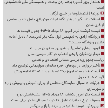
هشدار وزیر کشور: برهم زدن وحدت و همبستگی ملی نابخشودنی
است
نورنما | فلامینگوها در خلیج گرگان
لحظات نفسگیر در بندرلنگه؛ نجات موتورلنج حامل کالای اساسی
از غرق شدن
قیمت گوشت قرمز امروز 18 مرداد 1405+ جدول قیمت ها
ورزشگاه آزادی به نیم‌فصل اول لیگ برتر نمی‌رسد / دلایل آماده
نشدن ورزشگاه چیست؟
اتوبوس‌های تمام‌برقی، شهریور به تهران می‌رسند
دیدار پزشکیان با رهبر انقلاب در آغاز سومین سال
ریاست‌جمهوری؛ بررسی مسائل اقتصادی و نظامی
تأخیر پروازها در روزهای اخیر؛ سازمان هواپیمایی توضیح داد
قیمت طلا و سکه امروز یکشنبه 18 مرداد 1405؛ ادامه ریزش
قیمت ها + جدول
جزئیات 10 سوال نمایندگان مجلس از وزرای آموزش و پرورش و راه
و شهرسازی
قیمت دلار امروز یکشنبه 18 مرداد 1405؛ عقب‌نشینی یورو
مصرف انواع دخانیات عامل 40 درصد سرطان‌ها در ایران است
نورویدئو | هرمز؛ مذاکره برای تردد یا بازی بزرگ‌تر