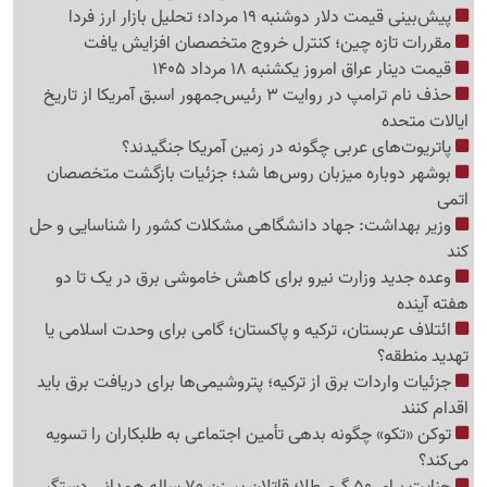
پیش‌بینی قیمت دلار دوشنبه 19 مرداد؛ تحلیل بازار ارز فردا
مقررات تازه چین؛ کنترل خروج متخصصان افزایش یافت
قیمت دینار عراق امروز یکشنبه 18 مرداد 1405
حذف نام ترامپ در روایت 3 رئیس‌جمهور اسبق آمریکا از تاریخ
ایالات متحده
پاتریوت‌های عربی چگونه در زمین آمریکا جنگیدند؟
بوشهر دوباره میزبان روس‌ها شد؛ جزئیات بازگشت متخصصان
اتمی
وزیر بهداشت: جهاد دانشگاهی مشکلات کشور را شناسایی و حل
کند
وعده جدید وزارت نیرو برای کاهش خاموشی برق در یک تا دو
هفته آینده
ائتلاف عربستان، ترکیه و پاکستان؛ گامی برای وحدت اسلامی یا
تهدید منطقه؟
جزئیات واردات برق از ترکیه؛ پتروشیمی‌ها برای دریافت برق باید
اقدام کنند
توکن «تکو» چگونه بدهی تأمین اجتماعی به طلبکاران را تسویه
می‌کند؟
جنایت برای 50 گرم طلا؛ قاتلان پیرزن 70 ساله همدانی دستگیر