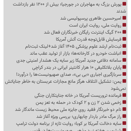
یورش بزرگ به مهاجران در جورجیا؛ بیش از 1200 نفر بازداشت
شدند
امیرحسین طاهری پرسپولیسی شد
روایت ملی، روایت ایران است
200 گیگ اینترنت رایگان خبرنگاران فعال شد
فرسایش قابل‌توجه قدرت آتش آمریکا
ثبت‌نام ارشد علوم پزشکی 1405 آغاز شد+لینک ثبت‌نام
انباشت خودرو در کارخانه‌ها؛ بازار از تولید عقب ماند
سامانه دفاعی جدید آمریکا زیر سایه یک هشدار امنیتی جدی
پایان بلاتکلیفی 10 هزار کانتینر ایرانی در بندر کراچی
سربازگیری اجباری «بی بی»، صدای صهیونیست‌ها را درآورد!
یمن: تشکیل ائتلاف هرگز مانع مجازات عربستان به خاطر جنایاتش
نمی‌شود
فرمانده تروریست آمریکا در خانه جنایتکاران جنگی
زخمی شدن 2 زن و 2 کودک در حمله به تعز یمن
نام دو خبرنگار فقید روی جایزه ملی محیط زیست ماندگار شد
راز مرگ مادر باردار چابهاری؛ بررسی ویژه آغاز شد
سایه دخالت آمریکا بر کوبا؛ روایت تازه از برنامه دولت ترامپ
ششمین هفته نبرد مذهبی صهیونیست‌ها در قدس