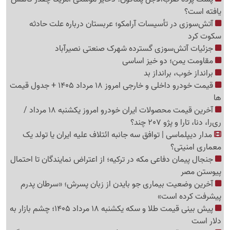
یافته است؟
آتش‌سوزی در تأسیسات آرامکو؛ عربستان درباره علت حادثه
سکوت کرد
جزئیات آتش‌سوزی گسترده شهرک صنعتی نصیرآباد
مقاومت یمن؛ دو خیز اساسی
برانداز خوب، برانداز بد
قیمت خودرو داخلی و خارجی امروز 18 مرداد 1405 + جدول قیمت
ها
آخرین قیمت محصولات ایران خودرو امروز یکشنبه 18 مرداد /
ری‌را، دنا، تارا و پژو 207 چند؟
مدار دیپلماسی | توافق سه جانبه ائتلاف علیه ایران یا تولد یک
معماری امنیتی؟
جنجال پیمان دفاعی مکه در ترکیه؛ از اعتراض نمایندگان تا احتمال
پیوستن مصر
آخرین وضعیت بیماری جو بایدن از زبان پسرش؛ «سرطان پدرم
پیشرفت کرده است»
پیش بینی قیمت طلا و سکه یکشنبه 18 مرداد 1405؛ چشم بازار به
دلار است