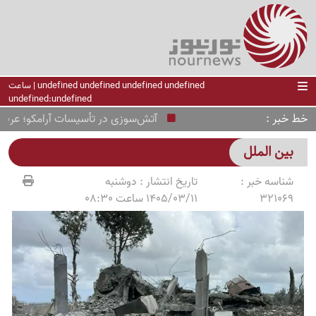
undefined undefined undefined undefined | ساعت
undefined:undefined
خط خبر
آتش‌سوزی در تأسیسات آرامکو؛ عربستان 
بین الملل
شناسه خبر :
تاریخ انتشار :
دوشنبه
321069
1405/03/11 ساعت 08:30