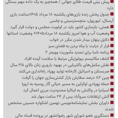
پیش بینی قیمت طلای جهانی / همه‌چیز به یک داده مهم بستگی
دارد
جدول پخش زنده بازی‌های یکشنبه 18 مرداد 1405؛ساعت بازی
آرسنال، لیورپول، منچسترسیتی و چلسی
همتی: بازسازی کشور باید در اولویت مجلس و دولت قرار گیرد
وضعیت آب و هوا امروز یکشنبه 18 مرداد1405+ وضعیت استانها
دلایل پنهان بیدار شدن مکرر در خواب
فرار از دیابت با پناه بردن به فضای سبز
برنامه ناسا برای تمدید مأموریت وویجر 2
کشف مکانیسم بیولوژیکی مرتبط با سلامت آینده افراد
نقش مکمل‌های باکتریایی در بهبود باروری زنان بالای 35 سال
صربستان و اسرائیل کارخانه تولید پهپاد راه‌اندازی می‌کنند
چین 82 درصد سفارش بازار کشتی‌سازی جهان را گرفت
حمله پهپادی اوکراین به مسیر حیاتی گاز روسیه به اروپا
اسپانیا در واکنش به ایتالیا محدودیت مرزی اعمال کرد
آتش ارتفاعات سروآباد پس از 24 ساعت مهار شد
داوران بخش نمایشنامه‌نویسی نهمین اشکواره حسینی مشخص
شدند
دستگیری عضو شورای شهر رضوانشهر در پرونده فساد مالی