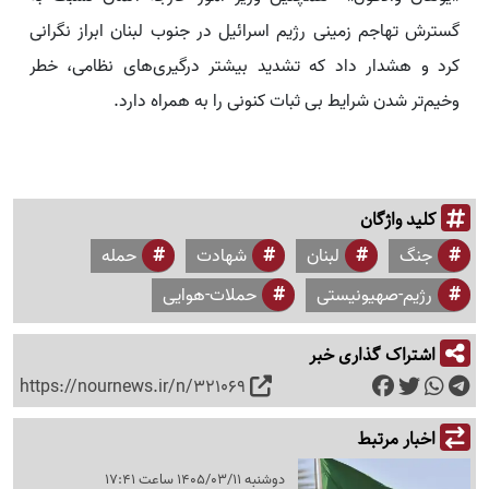
گسترش تهاجم زمینی رژیم اسرائیل در جنوب لبنان ابراز نگرانی
کرد و هشدار داد که تشدید بیشتر درگیری‌های نظامی، خطر
وخیم‌تر شدن شرایط بی ثبات کنونی را به همراه دارد.
کلید واژگان
جنگ
لبنان
شهادت
حمله
رژیم-صهیونیستی
حملات-هوایی
اشتراک گذاری خبر
https://nournews.ir/n/321069
اخبار مرتبط
دوشنبه 1405/03/11 ساعت 17:41