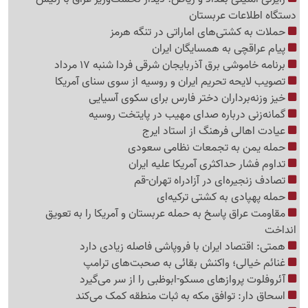
دستگاه اطلاعات عربستان
حملات به کشتی‌های اماراتی در تنگه هرمز
پیام عراقچی به همسایگان ایران
برنامه خاموشی برق آذربایجان شرقی فردا شنبه 17 مرداد
تصویب لایحه تحریم ایران و روسیه از سوی سنای آمریکا
خیز وزنه‌برداران دختر فارس برای سکوی آسیایی
گمانه‌زنی درباره صدای مهیب در پایتخت روسیه
عیادت اهالی فرهنگ از استاد ایرج
حمله یمن به تجمعات نظامی سعودی
تداوم فشار حداکثری آمریکا علیه ایران
تصادف زنجیره‌ای در آزادراه تهران-قم
حمله پهپادی به کشتی ترکیه‌ای
مقاومت عراق پاسخ به حمله عربستان و آمریکا را به تعویق
انداخت
همتی: اقتصاد ایران با فروپاشی فاصله زیادی دارد
غنائم خیالی؛ واکنش بقائی به صحبت‌های ترامپ
آئروفلوت پروازهای مسکو-ابوظبی را از سر می‌گیرد
اسحاق دار: توافق مکه به ثبات منطقه کمک می‌کند