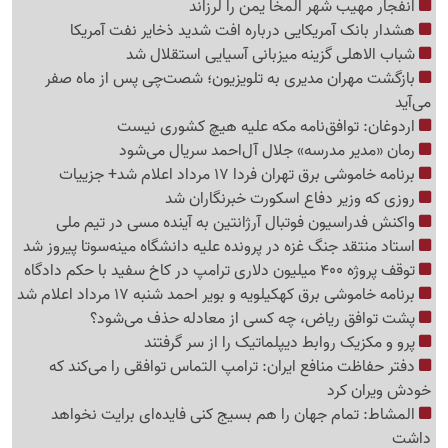
انفجار مهیب شهر المخا یمن را لرزاند
هشدار بانک آمریکایی درباره افت شدید ذخایر نفت آمریکا
شباب الاهلی گزینه میزبانی آسیایی استقلال شد
بازگشت مهران مدیری به تلویزیون؛ شصت‌چی پس از ماه صفر
می‌آید
اردوغان: توافق‌نامه مکه علیه هیچ کشوری نیست
رمان «مدیر مدرسه» جلال آل‌احمد سریال می‌شود
برنامه خاموشی برق تهران فردا 17 مرداد اعلام شد+ جزییات
روزی که وزیر دفاع اسکورت خبرنگاران شد
واکنش فدراسیون فوتبال آرژانتین به آینده مسی در تیم ملی
استاد منتقد جنگ غزه در پرونده علیه دانشگاه مینه‌سوتا پیروز شد
توقف پروژه 400 میلیون دلاری ترامپ در کاخ سفید با حکم دادگاه
برنامه خاموشی برق کهکیلویه و بویر احمد شنبه 17 مرداد اعلام شد
پشت توافق ریاض، چه کسی از معادله حذف می‌شود؟
پرو و مکزیک روابط دیپلماتیک را از سر گرفتند
دفتر حفاظت منافع ایران: ترامپ التماس توافقی را می‌کند که
خودش ویران کرد
المشاط: تمام جهان را هم بسیج کنی فایده‌ای برایت نخواهد
داشت