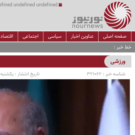
undefined undefined undefined undefined | س
صفحه اصلی
عناوین اخبار
سیاسی
اجتماعی
اقتصاد
خط خبر
ورزشی
شناسه خبر :
321062
تاریخ انتشار :
یکشنبه 1405/03/10 ساعت 3:37