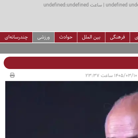
اعت undefined:undefined
ی
فرهنگی
بین الملل
حوادث
ورزشی
چندرسانه‌ای
2