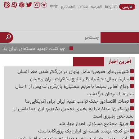
فارسی
English
العربیه
עברית
русский
中文
جو کنت: تهدید هسته‌ای ایران یک پروپا
آخرین اخبار
شیرینی‌های طبیعی؛ عامل پنهان در بزرگ‌تر شدن مغز انسان
سازمان ملل؛ چشم‌انتظار نتایج مذاکرات ایران و عمان
وداع اهالی سینما با مریم همتیان؛ بازیگری که پس از 2 سال
مبارزه با سرطان درگذشت
تبعات اقتصادی جنگ ترامپ علیه ایران برای آمریکایی‌ها
پزشکیان: مذاکره را به رهبری تحمیل نکردیم؛ این ادعا ناشی از
نشناختن رهبری است
حریق مجتمع مسکونی اهواز مهار شد
جو کنت: تهدید هسته‌ای ایران یک پروپاگانداست
رایزنی امنیتی بغداد و ریاض؛ دیدار نخست‌وزیر عراق با رئیس