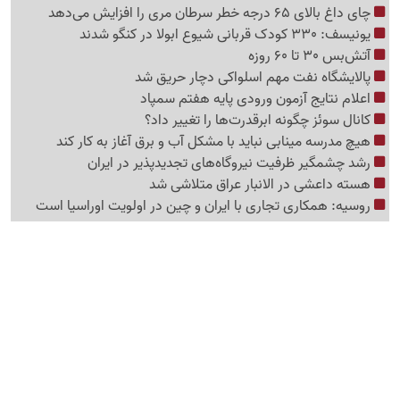
چای داغ بالای 65 درجه خطر سرطان مری را افزایش می‌دهد
یونیسف: 330 کودک قربانی شیوع ابولا در کنگو شدند
آتش‌بس 30 تا 60 روزه
پالایشگاه نفت مهم اسلواکی دچار حریق شد
اعلام نتایج آزمون ورودی پایه هفتم سمپاد
کانال سوئز چگونه ابرقدرت‌ها را تغییر داد؟
هیچ مدرسه مینابی نباید با مشکل آب و برق آغاز به کار کند
رشد چشمگیر ظرفیت نیروگاه‌های تجدیدپذیر در ایران
هسته داعشی در الانبار عراق متلاشی شد
روسیه: همکاری تجاری با ایران و چین در اولویت اوراسیا است