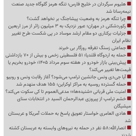
هلیوم سرگردان در خلیج فارس؛ تنگه هرمز گلوگاه جدید صنعت
نیمه‌رسانا شد
چرا تنگه هرمز به وضعیت پیشاجنگ بر نخواهد گشت؟
رکوردشکنی در مهران؛ عبور نزدیک به 3 میلیون زائر از مرز اربعین
جزئیات برکناری دو مقام ارشد موساد در پی شکست طرح تغییر
نظام ایران
جماعتی زسنگ تفرقه روزگار بی خبرند
حمله به اردوگاه قلندیا؛ 51 فلسطینی زخمی و بیش از 70 بازداشتی
پیش‌بینی بازار خودرو در هفته سوم مرداد 1405؛ خودرو بخریم یا
قیمت‌ها تغییر می‌کند؟
آیا جی‌دی ونس جانشین ترامپ می‌شود؟ آغاز رقابت ونس و روبیو
حمله گسترده روسیه به مراکز اوکراین؛ 155 هدف منهدم شد
امنیت ملی قربانی «شنیده‌ها»؛ مدعی‌العموم تا کی سکوت می‌کند؟
خشم ترامپ از پیروزی عبدالرحمان السید در انتخابات سنای
میشیگان
هادی العامری خواستار تعویق پاسخ به حملات آمریکا و عربستان
شد
انصارالله:58 نفر در حمله به نیروهای وابسته به عربستان کشته
شدند