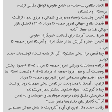
اتحاد نظامی سه‌جانبه در خلیج فارس؛ توافق دفاعی ترکیه،
عربستان و پاکستان
آخرین وضعیت راه‌ها؛ محورهای شمالی و مرزی بدون ترافیک
قیمت طلای جهانی امروز جمعه 16 مرداد 1405 ؛ تحلیل بازار
جهانی طلا در هفته آینده
شرط عجیب آمریکا برای فعالیت خبرنگاران خارجی
آخرین اخبار و گزارش ها از جنگ ایران و آمریکا؛ امروز جمعه 16
مرداد
چرا قبض برق برخی مشترکان گران‌تر شده است؟ توضیحات جدید
توانیر
برنامه مسابقات ورزشی امروز جمعه 16 مرداد 1405 +جدول پخش
وضعیت آب و هوا امروز جمعه 16 مرداد 1405 + وضعیت استان‌ها
جدول فیلم‌های سینمایی امروز تلویزیون جمعه 16 مرداد
ترامپ : آمریکا با محدودیت در تامین برخی مهمات روبه‌رو است
چرا با گرم شدن هوا، شکم‌ها بیشتر بیمار می‌شوند؟
پیش‌بینی دقیق زمان برخورد طوفان‌های خورشیدی به زمین
آیا آب گازدار برای دندان‌ها مضر است؟
رقابت جدید متا، اوپن ای آی و آنتروپیک با عامل هوش مصنوعی