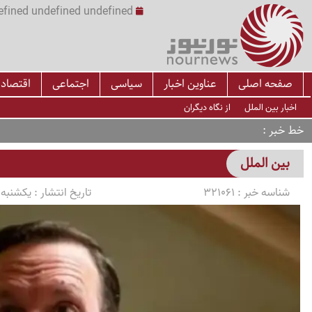
undefined undefined undefined undefined | س
صفحه اصلی
عناوین اخبار
سیاسی
اجتماعی
اقتصاد
اخبار بین الملل
از نگاه دیگران
خط خبر
بین الملل
شناسه خبر :
321061
تاریخ انتشار :
یکشنبه 1405/03/10 ساعت 3:42