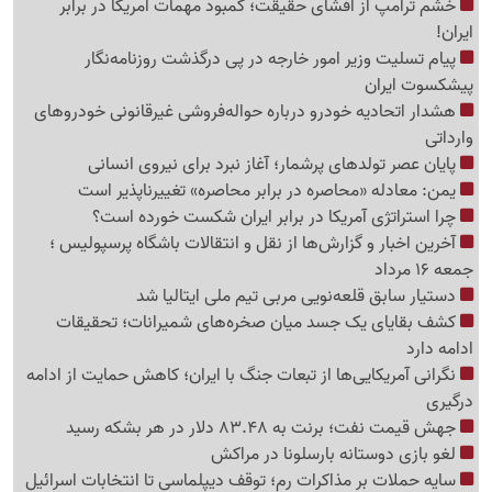
خشم ترامپ از افشای حقیقت؛ کمبود مهمات آمریکا در برابر
ایران!
پیام تسلیت وزیر امور خارجه در پی درگذشت روزنامه‌نگار
پیشکسوت ایران
هشدار اتحادیه خودرو درباره حواله‌فروشی غیرقانونی خودروهای
وارداتی
پایان عصر تولدهای پرشمار؛ آغاز نبرد برای نیروی انسانی
یمن: معادله «محاصره در برابر محاصره» تغییرناپذیر است
چرا استراتژی آمریکا در برابر ایران شکست خورده است؟
آخرین اخبار و گزارش‌ها از نقل و انتقالات باشگاه پرسپولیس ؛
جمعه 16 مرداد
دستیار سابق قلعه‌نویی مربی تیم ملی ایتالیا شد
کشف بقایای یک جسد میان صخره‌های شمیرانات؛ تحقیقات
ادامه دارد
نگرانی آمریکایی‌ها از تبعات جنگ با ایران؛ کاهش حمایت از ادامه
درگیری
جهش قیمت نفت؛ برنت به 83.48 دلار در هر بشکه رسید
لغو بازی دوستانه بارسلونا در مراکش
سایه حملات بر مذاکرات رم؛ توقف دیپلماسی تا انتخابات اسرائیل