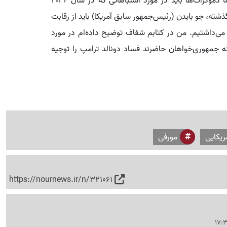
این عضو مجلس سنای آمریکا افزود: «من فکر می‌کنم ما دموکرات‌ها باید در مورد اشتباهاتی که در سال ۲۰۲۴
ته، جو بایدن (رئیس‌جمهور سابق آمریکا) باید از رقابت
د می‌داشتیم. من در کتابم شفاف توضیح داده‌ام در مورد
 جمهوری‌خواهان حاضرند فساد دونالد ترامپ را توجیه
ریکایی
مورفی
https://nournews.ir/n/321061