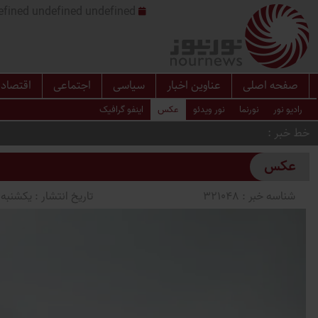
undefined undefined undefined undefined | س
صفحه اصلی
عناوین اخبار
سیاسی
اجتماعی
اقتصاد
رادیو نور
نورنما
نور ویدئو
عکس
اینفو گرافیک
خط خبر
عکس
شناسه خبر :
321048
تاریخ انتشار :
یکشنبه 1405/03/10 ساعت 2:05