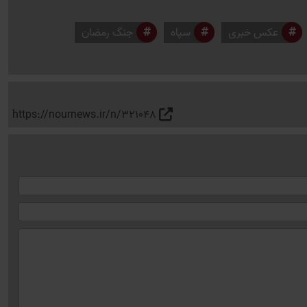
عکس خبری
سپاه
جنگ رمضان
https://nournews.ir/n/321048