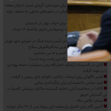
هشدار قرمز هواشناسی برای خوزستان؛ گرمای شدید تا پایان هفته
اعلام محدودیت‌های ترافیکی در محورهای منتهی به مشهد، ویژه
آخر ماه صفر
نوراینفو | 5 راهکار ساده برای خواب بهتر در تابستان
آخرین اخبار نقل‌وانتقالات پرسپولیس امروز یکشنبه 18 مرداد
1405؛ جوان‌گرایی ادامه دارد
بررسی حمایت از شهروندان آسیب‌دیده جنگ در شورای شهر تهران
ضربه مرزبانی آذربایجان غربی به قاچاقچیان سلاح
عراقچی: نه فراموش می کنیم و نه می بخشیم
خط گاز زیر آتش؛ بازی بزرگ‌تری پشت پرده است؟
آتش در تأسیسات آرامکو؛ انصارالله یمن مسئولیت حمله پهپادی
را بر عهده گرفت
تغییر ناگهانی روی نیمکت تراکتور؛ نکونام جای ربیعی را گرفت
امید بخشی دانشمندان برای بازگرداندن بینایی
کانادا در محاصره آتش؛ تخلیه گسترده ساکنان بریتیش کلمبیا در
پی گسترش حریق
پیمان دفاعی مکه
آخرین گام برای تکمیل پل‌سفید؛ این پروژه پس از 20 سال دوباره