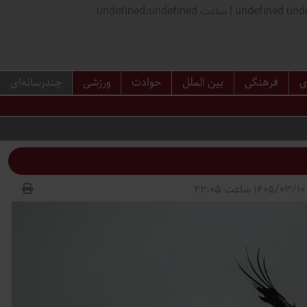
اعت undefined:undefined
ی
فرهنگی
بین الملل
حوادث
ورزشی
چندرسانه‌ای
2