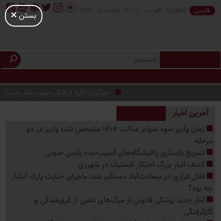
فارسی
English
العربیه
עברית
русский
中文
بستن
جزئیات تازه از قتل حمیدرضا رجب‌زاده ؛ پای
آخرین اخبار
زمان واریز سود سهام عدالت 1404 مشخص شد؛ واریز در دو
مرحله
تسریع بازسازی پالایشگاه‌های آسیب‌دیده پارس جنوبی
کشف انبار بزرگ احتکار لاستیک در شهرری
قاتل فراری در سعادت‌آباد دستگیر شد؛ ماجرای جنایت پارک آبشار
چه بود؟
آمار جدید پزشکی قانونی از مرگ‌های ناشی از غرق‌شدگی و
گازگرفتگی