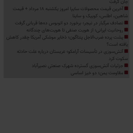
جان گرفت
آخرین قیمت محصولات سایپا امروز یکشنبه 18 مرداد + قیمت
شاهین، اطلس، کوییک و ساینا
تصادف مرگبار در نیجر؛ برخورد دو اتوبوس ده‌ها قربانی گرفت
روحانیت ایرانی؛ از هویت صنفی تا هویت‌های چندگانه
پشت پرده ضرب‌الاجل پنتاگون؛ ذخایر موشکی آمریکا چقدر کاهش
یافته است؟
آتش‌سوزی در تأسیسات آرامکو؛ عربستان درباره علت حادثه
سکوت کرد
جزئیات آتش‌سوزی گسترده شهرک صنعتی نصیرآباد
مقاومت یمن؛ دو خیز اساسی