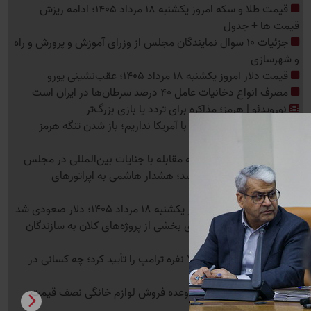
قیمت طلا و سکه امروز یکشنبه 18 مرداد 1405؛ ادامه ریزش
قیمت ها + جدول
جزئیات 10 سوال نمایندگان مجلس از وزرای آموزش و پرورش و راه
و شهرسازی
قیمت دلار امروز یکشنبه 18 مرداد 1405؛ عقب‌نشینی یورو
مصرف انواع دخانیات عامل 40 درصد سرطان‌ها در ایران است
نورویدئو | هرمز؛ مذاکره برای تردد یا بازی بزرگ‌تر
عراقچی: هیچ مذاکره‌ای با آمریکا نداریم؛ باز شدن تنگه هرمز
مشروط است
تصویب مواد جدید لایحه مقابله با جنایات بین‌المللی در مجلس
تعرفه اینترنت جنجالی شد؛ هشدار هاشمی به اپراتورهای
گرا‌ن‌فروش
قیمت دلار توافقی امروز یکشنبه 18 مرداد 1405؛ دلار صعودی شد
کاهش ارزبری با واگذاری بخشی از پروژه‌های کلان به سازندگان
داخلی
سنای آمریکا فهرست 74 نفره ترامپ را تأیید کرد؛ چه کسانی در
این لیست قرار دارند؟
کلاهبرداری میلیاردی با وعده فروش لوازم خانگی نصف قیمت
بازار