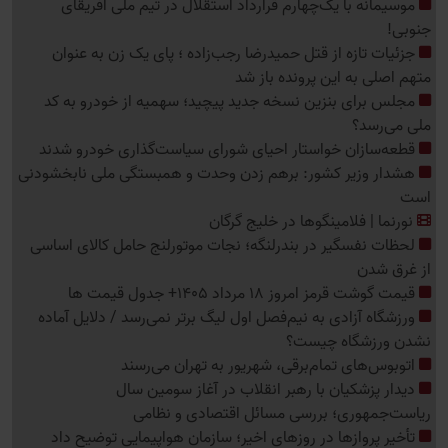
موسیمانه با یک‌چهارم قرارداد استقلال در تیم ملی آفریقای
جنوبی!
جزئیات تازه از قتل حمیدرضا رجب‌زاده ؛ پای یک زن به عنوان
متهم اصلی به این پرونده باز شد
مجلس برای بنزین نسخه جدید پیچید؛ سهمیه از خودرو به کد
ملی می‌رسد؟
قطعه‌سازان خواستار احیای شورای سیاست‌گذاری خودرو شدند
هشدار وزیر کشور: برهم زدن وحدت و همبستگی ملی نابخشودنی
است
نورنما | فلامینگوها در خلیج گرگان
لحظات نفسگیر در بندرلنگه؛ نجات موتورلنج حامل کالای اساسی
از غرق شدن
قیمت گوشت قرمز امروز 18 مرداد 1405+ جدول قیمت ها
ورزشگاه آزادی به نیم‌فصل اول لیگ برتر نمی‌رسد / دلایل آماده
نشدن ورزشگاه چیست؟
اتوبوس‌های تمام‌برقی، شهریور به تهران می‌رسند
دیدار پزشکیان با رهبر انقلاب در آغاز سومین سال
ریاست‌جمهوری؛ بررسی مسائل اقتصادی و نظامی
تأخیر پروازها در روزهای اخیر؛ سازمان هواپیمایی توضیح داد