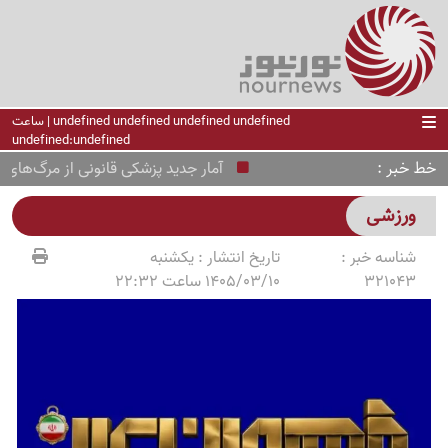
undefined undefined undefined undefined | ساعت
undefined:undefined
خط خبر
آمار جدید پزشکی قانونی از مرگ‌های ناشی
ورزشی
شناسه خبر :
تاریخ انتشار :
یکشنبه
321043
1405/03/10 ساعت 22:32