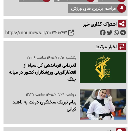
مراسم برترین های ورزش
اشتراک گذاری خبر
https://nournews.ir/n/321043
اخبار مرتبط
یکشنبه 1405/03/10 ساعت 23:19
قدردانی فرماندهی کل سپاه از
افتخارآفرینی ورزشکاران کشور در میانه
جنگ
دوشنبه 1405/03/04 ساعت 12:27
پیام تبریک سخنگوی دولت به ناهید
کیانی