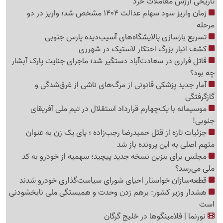
تاریخی ارزش معاملات خرد
زمان واریز سود سهام عدالت 1404 مشخص شد؛ واریز در دو
مرحله
تسریع بازسازی پالایشگاه‌های آسیب‌دیده پارس جنوبی
کشف انبار بزرگ احتکار لاستیک در شهرری
قاتل فراری در سعادت‌آباد دستگیر شد؛ ماجرای جنایت پارک آبشار
چه بود؟
آمار جدید پزشکی قانونی از مرگ‌های ناشی از غرق‌شدگی و
گازگرفتگی
موسیمانه با یک‌چهارم قرارداد استقلال در تیم ملی آفریقای
جنوبی!
جزئیات تازه از قتل حمیدرضا رجب‌زاده ؛ پای یک زن به عنوان
متهم اصلی به این پرونده باز شد
مجلس برای بنزین نسخه جدید پیچید؛ سهمیه از خودرو به کد
ملی می‌رسد؟
قطعه‌سازان خواستار احیای شورای سیاست‌گذاری خودرو شدند
هشدار وزیر کشور: برهم زدن وحدت و همبستگی ملی نابخشودنی
است
نورنما | فلامینگوها در خلیج گرگان