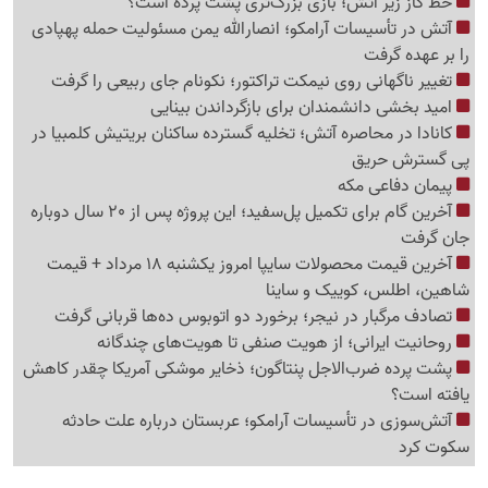
خط گاز زیر آتش؛ بازی بزرگ‌تری پشت پرده است؟
آتش در تأسیسات آرامکو؛ انصارالله یمن مسئولیت حمله پهپادی
را بر عهده گرفت
تغییر ناگهانی روی نیمکت تراکتور؛ نکونام جای ربیعی را گرفت
امید بخشی دانشمندان برای بازگرداندن بینایی
کانادا در محاصره آتش؛ تخلیه گسترده ساکنان بریتیش کلمبیا در
پی گسترش حریق
پیمان دفاعی مکه
آخرین گام برای تکمیل پل‌سفید؛ این پروژه پس از 20 سال دوباره
جان گرفت
آخرین قیمت محصولات سایپا امروز یکشنبه 18 مرداد + قیمت
شاهین، اطلس، کوییک و ساینا
تصادف مرگبار در نیجر؛ برخورد دو اتوبوس ده‌ها قربانی گرفت
روحانیت ایرانی؛ از هویت صنفی تا هویت‌های چندگانه
پشت پرده ضرب‌الاجل پنتاگون؛ ذخایر موشکی آمریکا چقدر کاهش
یافته است؟
آتش‌سوزی در تأسیسات آرامکو؛ عربستان درباره علت حادثه
سکوت کرد