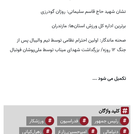
نشان شهید حاج قاسم سلیمانی: روژان گودرزی
برترین اداره کل ورزش استان‌ها: مازندران
صحنه ماندگار: اولین احترام نظامی توسط تیم والیبال پس از
جنگ ۱۲ روزه/ بزرگداشت شهدای میناب توسط ملی‌پوشان فوتبال
تکمیل می شود ...
کلید واژگان
رئیس جمهور
فدراسیون
ورزشکار
دنیامالی
امیرحسین_زارع
زهرا_کیانی