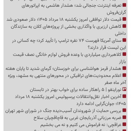
تعرفه اینترنت جنجالی شد؛ هشدار هاشمی به اپراتورهای
گرا‌ن‌فروش
قیمت دلار توافقی امروز یکشنبه 18 مرداد 1405؛ دلار صعودی شد
کاهش ارزبری با واگذاری بخشی از پروژه‌های کلان به سازندگان
داخلی
سنای آمریکا فهرست 74 نفره ترامپ را تأیید کرد؛ چه کسانی در
این لیست قرار دارند؟
کلاهبرداری میلیاردی با وعده فروش لوازم خانگی نصف قیمت
بازار
هشدار قرمز هواشناسی برای خوزستان؛ گرمای شدید تا پایان هفته
اعلام محدودیت‌های ترافیکی در محورهای منتهی به مشهد، ویژه
آخر ماه صفر
نوراینفو | 5 راهکار ساده برای خواب بهتر در تابستان
آخرین اخبار نقل‌وانتقالات پرسپولیس امروز یکشنبه 18 مرداد
1405؛ جوان‌گرایی ادامه دارد
بررسی حمایت از شهروندان آسیب‌دیده جنگ در شورای شهر تهران
ضربه مرزبانی آذربایجان غربی به قاچاقچیان سلاح
عراقچی: نه فراموش می کنیم و نه می بخشیم