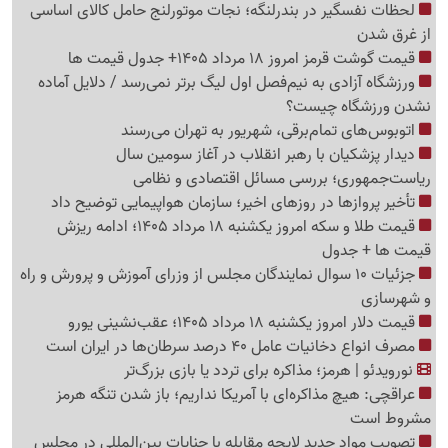
لحظات نفسگیر در بندرلنگه؛ نجات موتورلنج حامل کالای اساسی
از غرق شدن
قیمت گوشت قرمز امروز 18 مرداد 1405+ جدول قیمت ها
ورزشگاه آزادی به نیم‌فصل اول لیگ برتر نمی‌رسد / دلایل آماده
نشدن ورزشگاه چیست؟
اتوبوس‌های تمام‌برقی، شهریور به تهران می‌رسند
دیدار پزشکیان با رهبر انقلاب در آغاز سومین سال
ریاست‌جمهوری؛ بررسی مسائل اقتصادی و نظامی
تأخیر پروازها در روزهای اخیر؛ سازمان هواپیمایی توضیح داد
قیمت طلا و سکه امروز یکشنبه 18 مرداد 1405؛ ادامه ریزش
قیمت ها + جدول
جزئیات 10 سوال نمایندگان مجلس از وزرای آموزش و پرورش و راه
و شهرسازی
قیمت دلار امروز یکشنبه 18 مرداد 1405؛ عقب‌نشینی یورو
مصرف انواع دخانیات عامل 40 درصد سرطان‌ها در ایران است
نورویدئو | هرمز؛ مذاکره برای تردد یا بازی بزرگ‌تر
عراقچی: هیچ مذاکره‌ای با آمریکا نداریم؛ باز شدن تنگه هرمز
مشروط است
تصویب مواد جدید لایحه مقابله با جنایات بین‌المللی در مجلس