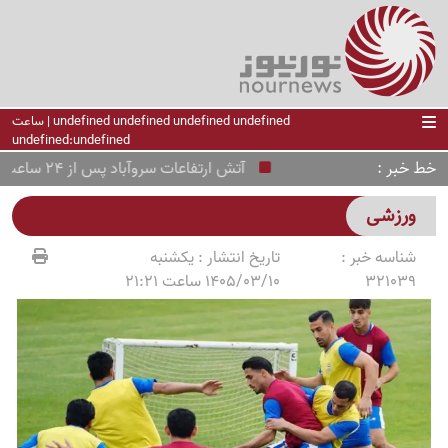
undefined undefined undefined undefined | ساعت
undefined:undefined
خط خبر
آتش ارتفاعات سروآباد پس از 24 ساعت مهار شد
ورزشی
شناسه خبر :
تاریخ انتشار :
یکشنبه
321039
1405/03/10 ساعت 21:21