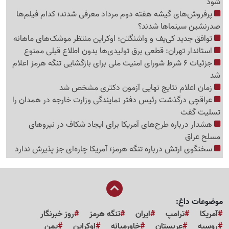
شود
پرفروش‌های گیشه هفته دوم مرداد معرفی شدند؛ کدام فیلم‌ها
صدرنشین سینماها شدند؟
توافق جدید کی‌یف و واشنگتن؛ اوکراین منتظر موشک‌های ماهانه
استاندار تهران: قطعی برق تولیدی‌ها بدون اطلاع قبلی ممنوع
جزئیات 6 شرط شورای امنیت ملی برای بازگشایی تنگه هرمز اعلام
شد
زمان اعلام نتایج نهایی آزمون دکتری مشخص شد
عراقچی درگذشت رئیس دفتر نمایندگی وزارت خارجه در همدان را
تسلیت گفت
هشدار درباره طرح‌های آمریکا برای ایجاد شکاف در نیروهای
مسلح عراق
سخنگوی ارتش درباره تنگه هرمز؛ آمریکا چاره‌ای جز پذیرش ندارد
موضوعات داغ:
آمریکا
ترامپ
ایران
تنگه هرمز
روز خبرنگار
روسیه
عربستان
خاورمیانه
اوکراین
یمن