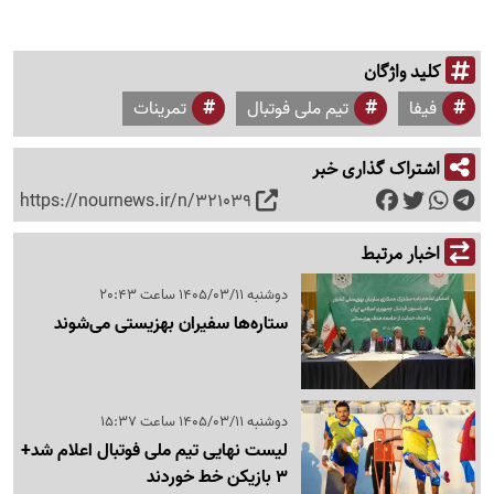
کلید واژگان
فیفا
تیم ملی فوتبال
تمرینات
اشتراک گذاری خبر
https://nournews.ir/n/321039
اخبار مرتبط
دوشنبه 1405/03/11 ساعت 20:43
ستاره‌ها سفیران بهزیستی می‌شوند
دوشنبه 1405/03/11 ساعت 15:37
لیست نهایی تیم ملی فوتبال اعلام شد+
3 بازیکن خط خوردند