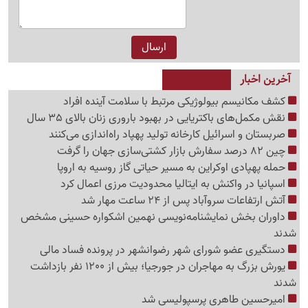
آخرین اخبار
کشف مکانیسم بیولوژیکی مرتبط با سلامت آینده افراد
نقش مکمل‌های باکتریایی در بهبود باروری زنان بالای 35 سال
صربستان و اسرائیل کارخانه تولید پهپاد راه‌اندازی می‌کنند
چین 82 درصد سفارش بازار کشتی‌سازی جهان را گرفت
حمله پهپادی اوکراین به مسیر حیاتی گاز روسیه به اروپا
اسپانیا در واکنش به ایتالیا محدودیت مرزی اعمال کرد
آتش ارتفاعات سروآباد پس از 24 ساعت مهار شد
داوران بخش نمایشنامه‌نویسی نهمین اشکواره حسینی مشخص
شدند
دستگیری عضو شورای شهر رضوانشهر در پرونده فساد مالی
یورش بزرگ به مهاجران در جورجیا؛ بیش از 1200 نفر بازداشت
شدند
امیرحسین طاهری پرسپولیسی شد