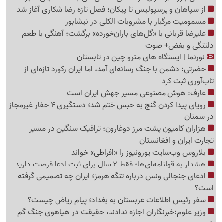
از سپاهان و پرسپولیس تا پیکان؛ فصل تازه رضا شکاری آغاز شد
مسمومیت مرگبار با مشروبات الکلی در نیشابور
علیرضا قربانی با «گل‌های باران‌خورده» برگشت؛ آهنگی با طعم
دلتنگی و بغض+ صوت
نورنما | ایستگاه های مترو چین در تابستان
حضرتی: دشمن با جنگ رسانه‌ای آمد، اما ایران رکورد تازه‌ای از
تاب‌آوری ثبت کرد
عارف: هوش مصنوعی مسیر جهش ایران است
رویای پیدا کردن گنج به حبس ختم شد؛ دستگیری 4 حفار غیرمجاز
در سمنان
هزاران کامیون پشت مرز دوغارون؛ ترافیک سنگین در مسیر
تجارت ایران و افغانستان
بلاروس وب‌سایت یورونیوز را «افراطی» خواند
هشدار به قولنامه‌ای‌ها؛ فقط 2 سال برای ثبت ادعا فرصت دارید
ادعای جنجالی ونس درباره تنگه هرمز؛ ایران چه تصمیمی گرفته
است؟
سفر رئیس اطلاعات عربستان به بغداد؛ پیام ریاض چیست؟
وزیر علوم:خبرنگاران اجازه ندادند، حقیقت در هیاهوی جنگ گم