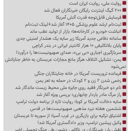
روایت ملی، روایت ایران است
200 گیگ اینترنت رایگان خبرنگاران فعال شد
فرسایش قابل‌توجه قدرت آتش آمریکا
ثبت‌نام ارشد علوم پزشکی 1405 آغاز شد+لینک ثبت‌نام
انباشت خودرو در کارخانه‌ها؛ بازار از تولید عقب ماند
سامانه دفاعی جدید آمریکا زیر سایه یک هشدار امنیتی جدی
پایان بلاتکلیفی 10 هزار کانتینر ایرانی در بندر کراچی
سربازگیری اجباری «بی بی»، صدای صهیونیست‌ها را درآورد!
یمن: تشکیل ائتلاف هرگز مانع مجازات عربستان به خاطر جنایاتش
نمی‌شود
فرمانده تروریست آمریکا در خانه جنایتکاران جنگی
زخمی شدن 2 زن و 2 کودک در حمله به تعز یمن
نام دو خبرنگار فقید روی جایزه ملی محیط زیست ماندگار شد
راز مرگ مادر باردار چابهاری؛ بررسی ویژه آغاز شد
سایه دخالت آمریکا بر کوبا؛ روایت تازه از برنامه دولت ترامپ
ششمین هفته نبرد مذهبی صهیونیست‌ها در قدس
اشتیاق ترکیه برای بازیگری در غرب آسیا؛ از سوریه تا عربستان
وکیل پیشین ترامپ، وزیر دادگستری آمریکا شد!
نقش بارز خبرنگاران در ناکامی دشمن طی جنگ تحمیلی اخیر