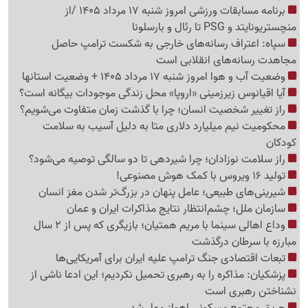
برنامه مسابقات ورزشی امروز شنبه 17 مرداد 1405 /از
منچستریونایتد و PSG تا رئال و بارسلونا
سپاه: اعتراف رسانه‌های خارجی به شکست ترامپ حاصل
مجاهدت رسانه‌های انقلابی است
وضعیت آب و هوا امروز شنبه 17 مرداد 1405 + وضعیت استانها
آیا اقیانوس زیرزمینی «اروپا» محل زندگی موجودات بیگانه است؟
راز تغییر شخصیت انسان؛ چرا با گذشت زمان متفاوت می‌شویم؟
محکومیت نیم میلیارد دلاری متا به دلیل آسیب به سلامت
کودکان
راز سلامت نوزادان؛ چرا شیردهی تا دو سالگی توصیه می‌شود؟
تولید 16 ویروس با کمک هوش مصنوعی!
شیرینی‌های طبیعی؛ عامل پنهان در بزرگ‌تر شدن مغز انسان
سازمان ملل؛ چشم‌انتظار نتایج مذاکرات ایران و عمان
وداع اهالی سینما با مریم همتیان؛ بازیگری که پس از 2 سال
مبارزه با سرطان درگذشت
تبعات اقتصادی جنگ ترامپ علیه ایران برای آمریکایی‌ها
پزشکیان: مذاکره را به رهبری تحمیل نکردیم؛ این ادعا ناشی از
نشناختن رهبری است
حریق مجتمع مسکونی اهواز مهار شد