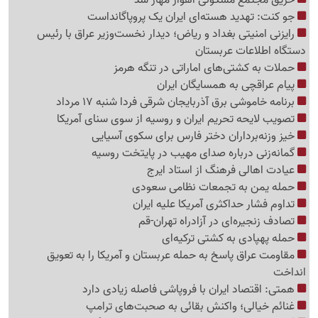
جو کنت: تهدید هسته‌ای ایران یک پروپاگانداست
رایزنی امنیتی بغداد و ریاض؛ دیدار نخست‌وزیر عراق با رئیس
دستگاه اطلاعات عربستان
حملات به کشتی‌های اماراتی در تنگه هرمز
پیام عراقچی به همسایگان ایران
برنامه خاموشی برق آذربایجان شرقی فردا شنبه 17 مرداد
تصویب لایحه تحریم ایران و روسیه از سوی سنای آمریکا
خیز وزنه‌برداران دختر فارس برای سکوی آسیایی
گمانه‌زنی درباره صدای مهیب در پایتخت روسیه
عیادت اهالی فرهنگ از استاد ایرج
حمله یمن به تجمعات نظامی سعودی
تداوم فشار حداکثری آمریکا علیه ایران
تصادف زنجیره‌ای در آزادراه تهران-قم
حمله پهپادی به کشتی ترکیه‌ای
مقاومت عراق پاسخ به حمله عربستان و آمریکا را به تعویق
انداخت
همتی: اقتصاد ایران با فروپاشی فاصله زیادی دارد
غنائم خیالی؛ واکنش بقائی به صحبت‌های ترامپ