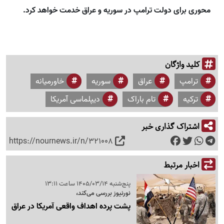
محوری برای دولت ترامپ در سوریه و عراق خدمت خواهد کرد.
کلید واژگان
ترامپ
عراق
سوریه
خاورمیانه
ترکیه
تام باراک
دیپلماسی آمریکا
اشتراک گذاری خبر
https://nournews.ir/n/321008
اخبار مرتبط
پنج‌شنبه 1405/03/14 ساعت 13:11
نورنیوز بررسی می‌کند،
پشت پرده اهداف واقعی آمریکا در عراق