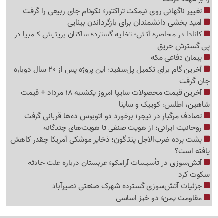
تغییر ناگهانی روی نیمکت تراکتور؛ نکونام جای ربیعی را گرفت
امید بخشی دانشمندان برای بازگرداندن بینایی
کانادا در محاصره آتش؛ تخلیه گسترده ساکنان بریتیش کلمبیا در
پی گسترش حریق
پیمان دفاعی مکه
آخرین گام برای تکمیل پل‌سفید؛ این پروژه پس از 20 سال دوباره
جان گرفت
آخرین قیمت محصولات سایپا امروز یکشنبه 18 مرداد + قیمت
شاهین، اطلس، کوییک و ساینا
تصادف مرگبار در نیجر؛ برخورد دو اتوبوس ده‌ها قربانی گرفت
روحانیت ایرانی؛ از هویت صنفی تا هویت‌های چندگانه
پشت پرده ضرب‌الاجل پنتاگون؛ ذخایر موشکی آمریکا چقدر کاهش
یافته است؟
آتش‌سوزی در تأسیسات آرامکو؛ عربستان درباره علت حادثه
سکوت کرد
جزئیات آتش‌سوزی گسترده شهرک صنعتی نصیرآباد
مقاومت یمن؛ دو خیز اساسی