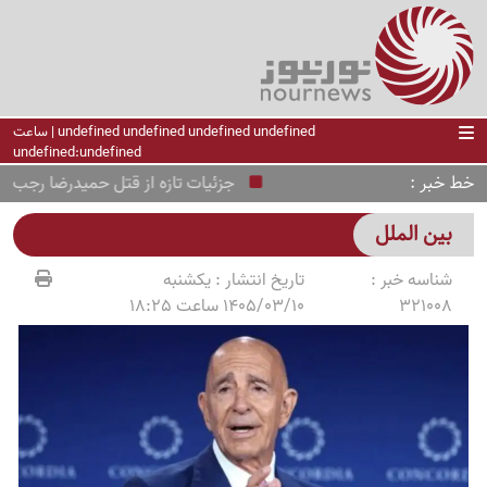
undefined undefined undefined undefined | ساعت
undefined:undefined
خط خبر
جزئیات تازه از قتل حمیدرضا رجب‌زاده ؛
بین الملل
شناسه خبر :
تاریخ انتشار :
یکشنبه
321008
1405/03/10 ساعت 18:25