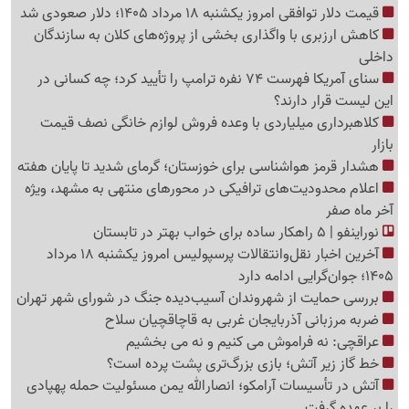
قیمت دلار توافقی امروز یکشنبه 18 مرداد 1405؛ دلار صعودی شد
کاهش ارزبری با واگذاری بخشی از پروژه‌های کلان به سازندگان
داخلی
سنای آمریکا فهرست 74 نفره ترامپ را تأیید کرد؛ چه کسانی در
این لیست قرار دارند؟
کلاهبرداری میلیاردی با وعده فروش لوازم خانگی نصف قیمت
بازار
هشدار قرمز هواشناسی برای خوزستان؛ گرمای شدید تا پایان هفته
اعلام محدودیت‌های ترافیکی در محورهای منتهی به مشهد، ویژه
آخر ماه صفر
نوراینفو | 5 راهکار ساده برای خواب بهتر در تابستان
آخرین اخبار نقل‌وانتقالات پرسپولیس امروز یکشنبه 18 مرداد
1405؛ جوان‌گرایی ادامه دارد
بررسی حمایت از شهروندان آسیب‌دیده جنگ در شورای شهر تهران
ضربه مرزبانی آذربایجان غربی به قاچاقچیان سلاح
عراقچی: نه فراموش می کنیم و نه می بخشیم
خط گاز زیر آتش؛ بازی بزرگ‌تری پشت پرده است؟
آتش در تأسیسات آرامکو؛ انصارالله یمن مسئولیت حمله پهپادی
را بر عهده گرفت