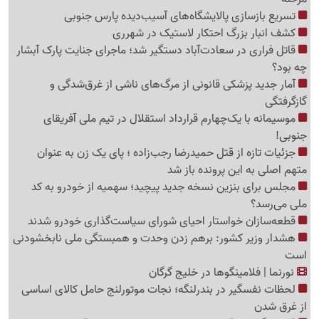
تسریع بازسازی پالایشگاه‌های آسیب‌دیده پارس جنوبی
کشف انبار بزرگ احتکار لاستیک در شهرری
قاتل فراری در سعادت‌آباد دستگیر شد؛ ماجرای جنایت پارک آبشار
چه بود؟
آمار جدید پزشکی قانونی از مرگ‌های ناشی از غرق‌شدگی و
گازگرفتگی
موسیمانه با یک‌چهارم قرارداد استقلال در تیم ملی آفریقای
جنوبی!
جزئیات تازه از قتل حمیدرضا رجب‌زاده ؛ پای یک زن به عنوان
متهم اصلی به این پرونده باز شد
مجلس برای بنزین نسخه جدید پیچید؛ سهمیه از خودرو به کد
ملی می‌رسد؟
قطعه‌سازان خواستار احیای شورای سیاست‌گذاری خودرو شدند
هشدار وزیر کشور: برهم زدن وحدت و همبستگی ملی نابخشودنی
است
نورنما | فلامینگوها در خلیج گرگان
لحظات نفسگیر در بندرلنگه؛ نجات موتورلنج حامل کالای اساسی
از غرق شدن