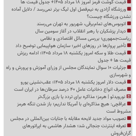
قیمت گوشت قرمز امروز 18 مرداد 1405+ جدول قیمت ها
ورزشگاه آزادی به نیم‌فصل اول لیگ برتر نمی‌رسد / دلایل آماده
نشدن ورزشگاه چیست؟
اتوبوس‌های تمام‌برقی، شهریور به تهران می‌رسند
دیدار پزشکیان با رهبر انقلاب در آغاز سومین سال
ریاست‌جمهوری؛ بررسی مسائل اقتصادی و نظامی
تأخیر پروازها در روزهای اخیر؛ سازمان هواپیمایی توضیح داد
قیمت طلا و سکه امروز یکشنبه 18 مرداد 1405؛ ادامه ریزش
قیمت ها + جدول
جزئیات 10 سوال نمایندگان مجلس از وزرای آموزش و پرورش و راه
و شهرسازی
قیمت دلار امروز یکشنبه 18 مرداد 1405؛ عقب‌نشینی یورو
مصرف انواع دخانیات عامل 40 درصد سرطان‌ها در ایران است
نورویدئو | هرمز؛ مذاکره برای تردد یا بازی بزرگ‌تر
عراقچی: هیچ مذاکره‌ای با آمریکا نداریم؛ باز شدن تنگه هرمز
مشروط است
تصویب مواد جدید لایحه مقابله با جنایات بین‌المللی در مجلس
تعرفه اینترنت جنجالی شد؛ هشدار هاشمی به اپراتورهای
گرا‌ن‌فروش