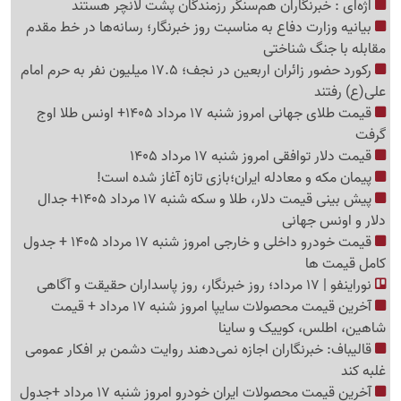
اژه‌ای : خبرنگاران هم‌سنگر رزمندگان پشت لانچر هستند
بیانیه وزارت دفاع به مناسبت روز خبرنگار؛ رسانه‌ها در خط مقدم
مقابله با جنگ شناختی
رکورد حضور زائران اربعین در نجف؛ 17.5 میلیون نفر به حرم امام
علی(ع) رفتند
قیمت طلای جهانی امروز شنبه 17 مرداد 1405+ اونس طلا اوج
گرفت
قیمت دلار توافقی امروز شنبه 17 مرداد 1405
پیمان مکه و معادله ایران؛بازی تازه آغاز شده است!
پیش ‌بینی قیمت دلار، طلا و سکه شنبه 17 مرداد 1405+ جدال
دلار و اونس جهانی
قیمت خودرو داخلی و خارجی امروز شنبه 17 مرداد 1405 + جدول
کامل قیمت ها
نوراینفو | 17 مرداد؛ روز خبرنگار، روز پاسداران حقیقت و آگاهی
آخرین قیمت محصولات سایپا امروز شنبه 17 مرداد + قیمت
شاهین، اطلس، کوییک و ساینا
قالیباف: خبرنگاران اجازه نمی‌دهند روایت دشمن بر افکار عمومی
غلبه کند
آخرین قیمت محصولات ایران خودرو امروز شنبه 17 مرداد +جدول