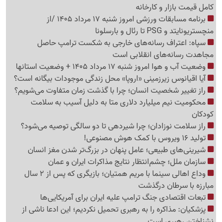
کامل قیمت بازار و کارخانه
برنامه مسابقات ورزشی امروز شنبه 17 مرداد 1405 /از
منچستریونایتد و PSG تا رئال و بارسلونا
سپاه: اعتراف رسانه‌های خارجی به شکست ترامپ حاصل
مجاهدت رسانه‌های انقلابی است
وضعیت آب و هوا امروز شنبه 17 مرداد 1405 + وضعیت استانها
آیا اقیانوس زیرزمینی «اروپا» محل زندگی موجودات بیگانه است؟
راز تغییر شخصیت انسان؛ چرا با گذشت زمان متفاوت می‌شویم؟
محکومیت نیم میلیارد دلاری متا به دلیل آسیب به سلامت
کودکان
راز سلامت نوزادان؛ چرا شیردهی تا دو سالگی توصیه می‌شود؟
تولید 16 ویروس با کمک هوش مصنوعی!
شیرینی‌های طبیعی؛ عامل پنهان در بزرگ‌تر شدن مغز انسان
سازمان ملل؛ چشم‌انتظار نتایج مذاکرات ایران و عمان
وداع اهالی سینما با مریم همتیان؛ بازیگری که پس از 2 سال
مبارزه با سرطان درگذشت
تبعات اقتصادی جنگ ترامپ علیه ایران برای آمریکایی‌ها
پزشکیان: مذاکره را به رهبری تحمیل نکردیم؛ این ادعا ناشی از
نشناختن رهبری است