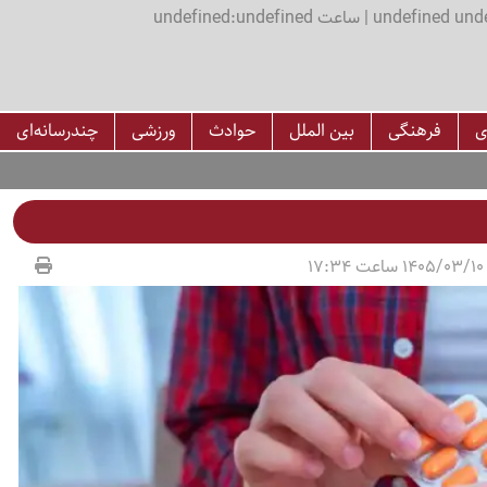
اعت undefined:undefined
ی
فرهنگی
بین الملل
حوادث
ورزشی
چندرسانه‌ای
1