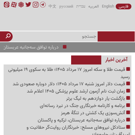
فارسی
English
العربیه
עברית
русский
中文
درباره توافق سه‌جانبه عربستان، ترکیه و 
آخرین اخبار
قیمت طلا و سکه امروز 17 مرداد 1405؛ طلا به سکوی 19 میلیونی
رسید
قیمت دلار امروز شنبه 17 مرداد 1405؛ دلار دوباره صعودی شد
زمان ثبت نام آزمون ارشد علوم پزشکی 1405 اعلام شد
بازگشت یار دوازدهم به لیگ برتر
برنامه و کارنامه خبرنگاری جنگ در نبرد رسانه‌ای
آتش‌سوزی یک کشتی در تنگهٔ هرمز
درباره توافق سه‌جانبه عربستان، ترکیه و پاکستان
ستادکل نیروهای مسلح: خبرنگاران روایت‌گر حقانیت و
امیدآفرینان جامعه‌اند