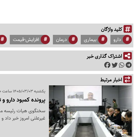
کلید واژگان
دارو
بیماری
درمان
افزایش-قیمت
اشتراک گذاری خبر
اخبار مرتبط
یکشنبه 1405/03/03 ساعت 15:20
پرونده کمبود دارو 
سخنگوی هیات رئیسه مج
غیرعلنی امروز خبر داد و