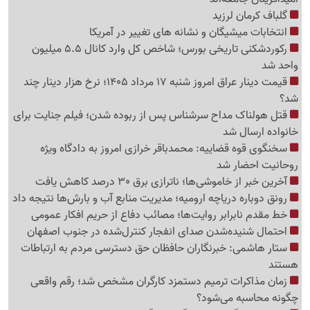
گلباف کرمان لرزید
انتخابات میشیگان و نشانه های تغییر در آمریکا
رکوردشکنی تاریخی بورس؛ شاخص کل وارد کانال 5.5 میلیون
واحد شد
قیمت دینار عراق امروز شنبه 17 مرداد 1405؛ نرخ هزار دینار چند
شد؟
قتل هولناک مداح سرشناس پس از ربوده شدن؛ فیلم جنایت برای
خانواده ارسال شد
سخنگوی قوه قضاییه: محمدباقر خرازی امروز به دادگاه ویژه
روحانیت احضار شد
آخرین خبر از خاموشی‌ها؛ ناترازی برق 30 درصد کاهش یافت
رونق دوباره دریاچه ارومیه؛ مدیریت منابع آب و بارش‌ها نتیجه داد
خط مقدم نابرابر روایت‌ها؛ مصائب دفاع از حریم افکار عمومی
احتمال شنیده‌شدن صدای انفجار کنترل‌شده در جنوب اصفهان
ستار هاشمی: خبرنگاران حافظان حق دسترسی مردم به ارتباطات
هستند
زمان مذاکرات ترمیم دستمزد کارگران مشخص شد؛ رقم واقعی
چگونه محاسبه می‌شود؟