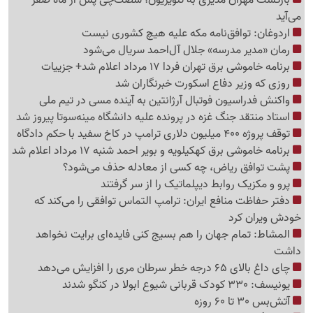
می‌آید
اردوغان: توافق‌نامه مکه علیه هیچ کشوری نیست
رمان «مدیر مدرسه» جلال آل‌احمد سریال می‌شود
برنامه خاموشی برق تهران فردا 17 مرداد اعلام شد+ جزییات
روزی که وزیر دفاع اسکورت خبرنگاران شد
واکنش فدراسیون فوتبال آرژانتین به آینده مسی در تیم ملی
استاد منتقد جنگ غزه در پرونده علیه دانشگاه مینه‌سوتا پیروز شد
توقف پروژه 400 میلیون دلاری ترامپ در کاخ سفید با حکم دادگاه
برنامه خاموشی برق کهکیلویه و بویر احمد شنبه 17 مرداد اعلام شد
پشت توافق ریاض، چه کسی از معادله حذف می‌شود؟
پرو و مکزیک روابط دیپلماتیک را از سر گرفتند
دفتر حفاظت منافع ایران: ترامپ التماس توافقی را می‌کند که
خودش ویران کرد
المشاط: تمام جهان را هم بسیج کنی فایده‌ای برایت نخواهد
داشت
چای داغ بالای 65 درجه خطر سرطان مری را افزایش می‌دهد
یونیسف: 330 کودک قربانی شیوع ابولا در کنگو شدند
آتش‌بس 30 تا 60 روزه