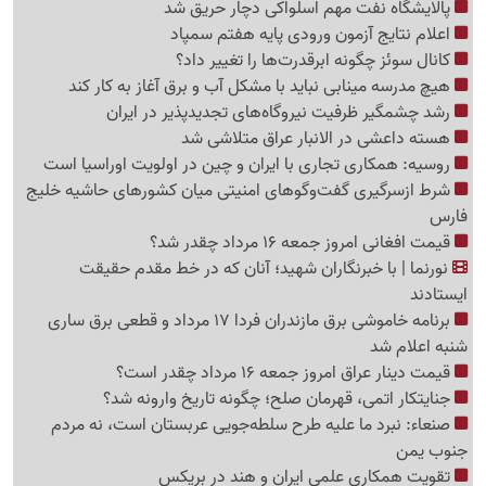
پالایشگاه نفت مهم اسلواکی دچار حریق شد
اعلام نتایج آزمون ورودی پایه هفتم سمپاد
کانال سوئز چگونه ابرقدرت‌ها را تغییر داد؟
هیچ مدرسه مینابی نباید با مشکل آب و برق آغاز به کار کند
رشد چشمگیر ظرفیت نیروگاه‌های تجدیدپذیر در ایران
هسته داعشی در الانبار عراق متلاشی شد
روسیه: همکاری تجاری با ایران و چین در اولویت اوراسیا است
شرط ازسرگیری گفت‌وگوهای امنیتی میان کشورهای حاشیه خلیج
فارس
قیمت افغانی امروز جمعه 16 مرداد چقدر شد؟
نورنما | با خبرنگاران شهید؛ آنان که در خط مقدم حقیقت
ایستادند
برنامه خاموشی برق مازندران فردا 17 مرداد و قطعی برق ساری
شنبه اعلام شد
قیمت دینار عراق امروز جمعه 16 مرداد چقدر است؟
جنایتکار اتمی، قهرمان صلح؛ چگونه تاریخ وارونه شد؟
صنعاء: نبرد ما علیه طرح سلطه‌جویی عربستان است، نه مردم
جنوب یمن
تقویت همکاری علمی ایران و هند در بریکس