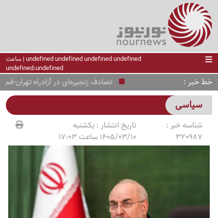
undefined undefined undefined undefined | ساعت
undefined:undefined
خط خبر
تصادف زنجیره‌ای در آزادراه تهران-قم
سیاسی
شناسه خبر :
تاریخ انتشار :
یکشنبه
320987
1405/03/10 ساعت 17:03