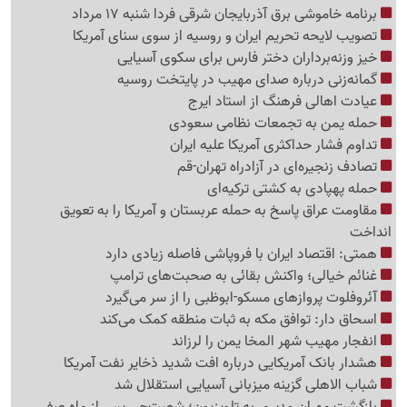
برنامه خاموشی برق آذربایجان شرقی فردا شنبه 17 مرداد
تصویب لایحه تحریم ایران و روسیه از سوی سنای آمریکا
خیز وزنه‌برداران دختر فارس برای سکوی آسیایی
گمانه‌زنی درباره صدای مهیب در پایتخت روسیه
عیادت اهالی فرهنگ از استاد ایرج
حمله یمن به تجمعات نظامی سعودی
تداوم فشار حداکثری آمریکا علیه ایران
تصادف زنجیره‌ای در آزادراه تهران-قم
حمله پهپادی به کشتی ترکیه‌ای
مقاومت عراق پاسخ به حمله عربستان و آمریکا را به تعویق
انداخت
همتی: اقتصاد ایران با فروپاشی فاصله زیادی دارد
غنائم خیالی؛ واکنش بقائی به صحبت‌های ترامپ
آئروفلوت پروازهای مسکو-ابوظبی را از سر می‌گیرد
اسحاق دار: توافق مکه به ثبات منطقه کمک می‌کند
انفجار مهیب شهر المخا یمن را لرزاند
هشدار بانک آمریکایی درباره افت شدید ذخایر نفت آمریکا
شباب الاهلی گزینه میزبانی آسیایی استقلال شد
بازگشت مهران مدیری به تلویزیون؛ شصت‌چی پس از ماه صفر