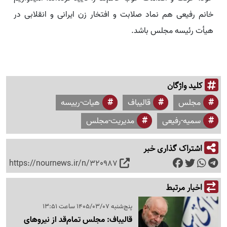
خانم رفیعی هم نماد صلابت و افتخار زن ایرانی و انقلابی در
هیأت رئیسه مجلس باشد.
کلید واژگان
مجلس
قالیباف
هیات-رییسه
سمیه-رفیعی
مدیریت-مجلس
اشتراک گذاری خبر
https://nournews.ir/n/320987
اخبار مرتبط
پنج‌شنبه 1405/03/07 ساعت 13:51
قالیباف: مجلس تمام‌قد از نیروهای